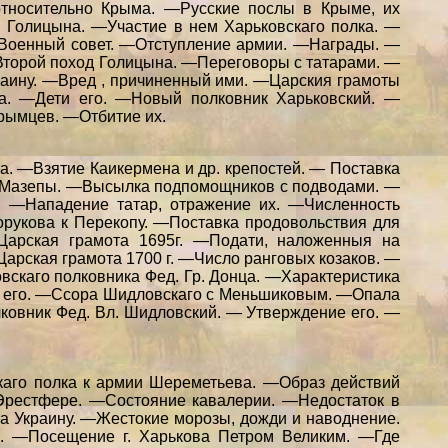
тносительно Крыма. —Русские послы в Крыме, их
 Голицына. —Участие в нем Харьковскаго полка. —
Военный совет. —Отступление армии. —Награды. —
Второй поход Голицына. —Переговоры с татарами. —
раину. —Вред , причиненный ими. —Царския грамоты
ца. —Дети его. —Новый полковник Харьковский. —
рымцев. —Отбитие их.
. —Взятие Каикермена и др. крепостей. — Поставка
на Мазепы. —Высылка подпомощников с подводами. —
. —Нападение татар, отражение их. —Численность
горукова к Перекопу. —Поставка продовольствия для
Царская грамота 1695г. —Подати, наложенныя на
арская грамота 1700 г. —Число ранговых козаков. —
вскаго полковника Фед. Гр. Донца. —Характеристика
ии его. —Ссора Шидловскаго с Меньшиковым. —Опала
ковник Фед. Вл. Шидловский. — Утверждение его. —
аго полка к армии Шереметьева. —Образ действий
 Эрестфере. —Состояние кавалерии. —Недостаток в
 Украину. —Жестокие морозы, дожди и наводнение.
а. —Посещение г. Харькова Петром Великим. —Где