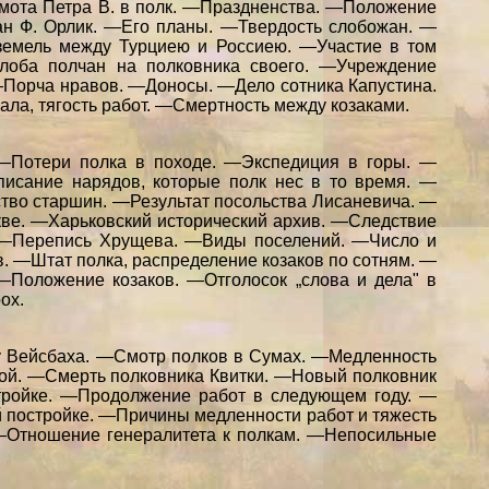
мота Петра В. в полк. —Праздненства. —Положение
ан Ф. Орлик. —Его планы. —Твердость слобожан. —
 земель между Турциею и Россиею. —Участие в том
лоба полчан на полковника своего. —Учреждение
Порча нравов. —Доносы. —Дело сотника Капустина.
ла, тягость работ. —Смертность между козаками.
. —Потери полка в походе. —Экспедиция в горы. —
исание нарядов, которые полк нес в то время. —
ство старшин. —Результат посольства Лисаневича. —
кве. —Харьковский исторический архив. —Следствие
. —Перепись Хрущева. —Виды поселений. —Число и
. —Штат полка, распределение козаков по сотням. —
—Положение козаков. —Отголосок „слова и дела" в
ох.
лку Вейсбаха. —Смотр полков в Сумах. —Медленность
ой. —Смерть полковника Квитки. —Новый полковник
тройке. —Продолжение работ в следующем году. —
й постройке. —Причины медленности работ и тяжесть
 —Отношение генералитета к полкам. —Непосильные