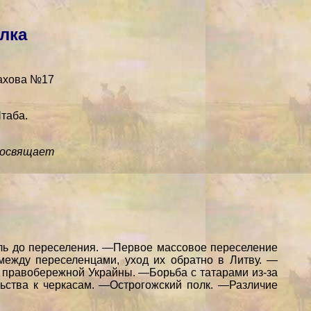
лка
Шахова №17
таба.
посвящает
ль до переселения. —Первое массовое переселение
между переселенцами, уход их обратно в Литву. —
правобережной Украйны. —Борьба с татарами из-за
ьства к черкасам. —Острогожский полк. —Различие