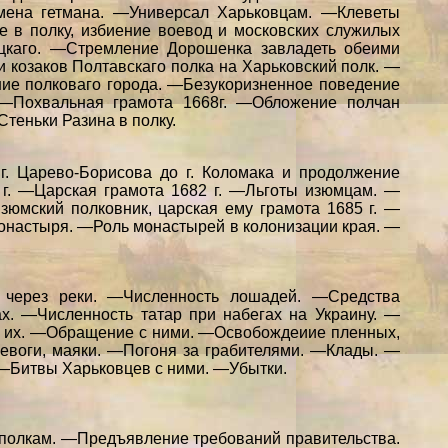
мена гетмана. —Универсал Харьковцам. —Клеветы
 в полку, избиение воевод и московских служилых
цкаго. —Стремление Дорошенка завладеть обеими
 козаков Полтавскаго полка на Харьковский полк. —
ие полковаго города. —Безукоризненное поведение
—Похвальная грамота 1668г. —Обложение полчан
теньки Разина в полку.
. Царево-Борисова до г. Коломака и продолжение
 г. —Царская грамота 1682 г. —Льготы изюмцам. —
зюмский полковник, царская ему грамота 1685 г. —
монастыря. —Роль монастырей в колонизации края. —
 через реки. —Численность лошадей. —Средства
х. —Численность татар при набегах на Украину. —
 их. —Обращение с ними. —Освобождеиие пленных,
евоги, маяки. —Погоня за грабителями. —Клады. —
. —Битвы Харьковцев с ними. —Убытки.
 полкам. —Предъявление требований правительства.