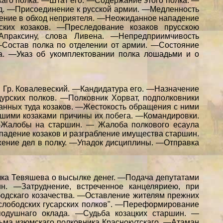
аго полка. —Штат его. —Содержание этого полка. —
д. —Присоединение к русской армии. —Медленность
жение в обход неприятеля. —Неожиданное нападение
ких козаков. —Преследование козаков прусскою
праксину, слова Ливена. —Непредприимчивость
Состав полка по отделении от армии. —Состояние
а. —Указ об укомплектовании полка лошадьми и о
. Гр. Ковалевеский. —Кандидатура его. —Назначение
урских полков. —Полковник Хорват, подполковники
нных туда козаков. —Жестокость обращения с ними
шими козаками причины их побега. —Командировки.
—Жалобы на старшин. — Жалоба полкового есаула
падение козаков и разграбление имущества старшин.
ение дел в полку. —Упадок дисциплины. —Отправка
лка Тевяшева о высылке денег. —Подача депутатами
. —Затруднение, встреченное канцеляриею, при
одскаго козачества. —Оставление жителям прежних
 слободских гусарских полков". —Переформирование
подушнаго оклада. —Судьба козацких старшин. —
ьма изюмскаго полковника Краснокутскаго. —Атаман