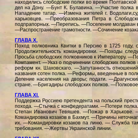
находились слободские полки во время Полтавско
дел на Дону. —Бунт К. Булавина. —Участие полка
Нападение татар. —Измена жителей г. Водолаги,с
харьковцев. —Преобразования Петра в Слободск
подпрапорных. —Перепись. —Поселение молдаван в
—Распространение грамотности. —Сочинение козака 
ГЛАВА X.
Поход полковника Квитки в Персию в 1725 году, 
Продолжительность командировки. —Походы следу
Просьба слободских полковников к Императору. —По
Компамент. —Указ о подчинении слободских полков
реформ кн. Шаховскаго. —Запутанность отношени
названия сотен полка. —Реформы, введенные в полк
Деление населения на дворы; подати. —Драгунски
стране. —Бригадиры слободских полков. —Полковое 
ГЛАВА XI.
Поддержка Россиею претендента на польский престо
похода. —Стычка с конфедератами. —Потери полка
Степан Иванович Тевяшев. —Пожар в Харькове. —
Командировка козаков в Бахмут. —Причины неточнаг
их. —Командировки козаков па линю. — Служба та
требования. —Жертвы Украинской линии.