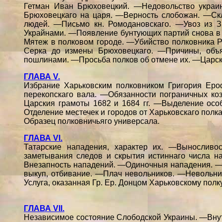
Гетман Иван Брюховецкий. —Недовольство украи
Брюховецкаго на царя. —Верность слобожан. —Скл
людей. —Письмо кн. Ромодановскаго. —Увоз из 
Украйнами. —Появление бунтующих партий снова в о
Мятеж в полковом городе. —Убийство полковника 
Серка до измены Брюховецкаго. —Причины, объ
пошлинами. —Просьба полков об отмене их. —Царска
ГЛАВА V.
Избрание Харьковским полковником Григория Еро
перекопскаго вала. —Обязанности пограничных ко
Царския грамоты 1682 и 1684 гг. —Выделение особ
Отделение местечек и городов от Харьковскаго пол
Образец полковничьяго универсала.
ГЛАВА VI.
Татарские нападения, характер их. —Вынослив
заметывания следов и скрытия истиннаго числа н
Внезапность нападений. —Одиночныя нападения. 
выкуп, отбивание. —Плач невольников. —Невольни
Услуга, оказанная Гр. Ер. Донцом Харьковскому пол
ГЛАВА VII.
Независимое состояние Слободской Украины. —Внут