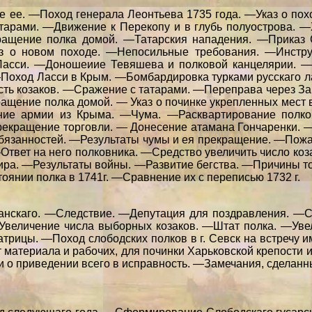
ее. —Поход генерала Леонтьева 1735 года. —Указ о пох
арами. —Движение к Перекопу и в глубь полуострова. 
ращение полка домой. —Татарския нападения. —Приказ 
аз о новом походе. —Непосильные требования. —Инстр
Ласси. —Доношеиие Тевяшева и полковой канцелярии. —
 —Поход Ласси в Крым. —Бомбардировка турками русскаго 
сть козаков. —Сражение с татарами. —Переправа через З
ащение полка домой. — Указ о починке укрепленных мест 
ение армии из Крыма. —Чума. —Расквартирование полко
екращение торговли. — Донесение атамана Гончаренки. —
язанностей. —Результаты чумы и ея прекращение. —Пожар
 —Ответ на него полковника. —Средство увеличить число к
мира. —Результаты войны. —Развитие бегства. —Причины т
оянии полка в 1741г. —Сравнение их с переписью 1732 г.
нскаго. —Следствие. —Депутация для поздравления. —Се
величение числа выборных козаков. —Штат полка. —Уве
трицы. —Поход слободских полков в г. Севск на встречу и
ет материала и рабочих, для починки Харьковской крепост
 о приведении всего в исправность. —Замечания, сделанны