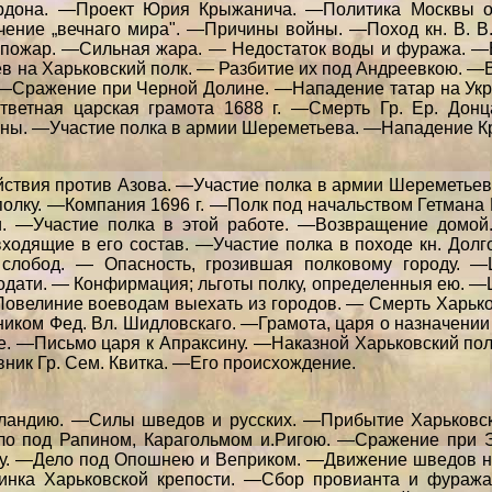
рдона. —Проект Юрия Крыжанича. —Политика Москвы о
ние „вечнаго мира". —Причины войны. —Поход кн. В. В.
 пожар. —Сильная жара. — Недостаток воды и фуража. —
 на Харьковский полк. — Разбитие их под Андреевкою. —
 —Сражение при Черной Долине. —Нападение татар на Ук
тветная царская грамота 1688 г. —Смерть Гр. Ер. Дон
ланы. —Участие полка в армии Шереметьева. —Нападение К
ствия против Азова. —Участие полка в армии Шереметьева
полку. —Компания 1696 г. —Полк под начальством Гетма
и. —Участие полка в этой работе. —Возвращение домой
 входящие в его состав. —Участие полка в походе кн. Дол
 слобод. — Опасность, грозившая полковому городу. —
дати. — Конфирмация; льготы полку, определенныя ею. —Ц
овелиние воеводам выехать из городов. — Смерть Харько
ником Фед. Вл. Шидловскаго. —Грамота, царя о назначен
. —Письмо царя к Апраксину. —Наказной Харьковский пол
вник Гр. Сем. Квитка. —Его происхождение.
андию. —Силы шведов и русских. —Прибытие Харьковск
ело под Рапином, Карагольмом и.Ригою. —Сражение при
ну. —Дело под Опошнею и Веприком. —Движение шведов на
инка Харьковской крепости. —Сбор провианта и фураж