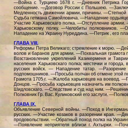
—Война с Турциею 1678 г. —Дневник Петрика Го
сообщение. —Договор России с Польшею. —Заключе
Медленность движении армии, причины. —Степной
Судьба гетмана Самойловича. —Нападение ордыяцев
Участие Харьковскаго полка. —Отступление армии.
Харьковскому полку. —Челобиты полковников. —О
Нападение на Украину Нуреддина. —Петрик , его п
ГЛАВА VIII.
Реформы Петра Великаго; стремление к морю. —Дей
волов и баранов для армии. —Похвальная грамота 
Возстановление укреплений Казикерменя и Таври
населения Харьковскаго полка; местечки и города,
русских войск. — Нападение татар. —Разорение
подпомошников. —Просьба полчан об отмене этой по
Грамота 1705 г. —Жалоба харьковцев на воевод. —П
Донцов. —Просьба харьковцев назначить им полков
Шидловскаго. —Следствие и суд над ним. —Решение
Полковник Гр. Вас. Куликовский его заслуги. —Полко
ГЛАВА IX.
Объявление Северной войны. —Поход в Ингерманл
русских. —Участие козаков в разорении края. —Д
продовольствии. —Обратный поход полка на Украи
—Появление неприятеля вблизи г. Ахтырки. —Поч