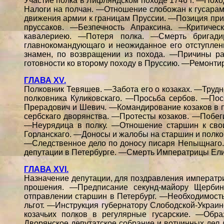
Участие полка в Лифляндском походе 1746 г. —Пох
Налоги на полчан. —Отношение слобожан к гусара
движения армии к границам Пруссии. —Позиция при
пруссаков. —Безпечность Апраксина. —Критиче
кавалериею. —Потеря полка. —Смерть бригади
главнокомандующаго и неожиданное его отступле
знамен, по возвращении из похода. —Причины ра
готовности ко второму походу в Пруссию. —Ремонти
ГЛАВА XV.
Полковник Тевяшев. —Забота его о козаках. —Трудн
полковника Куликовскаго. —Просьба сербов. —Пос
Прерадович и Шевич. —Командирование козаков в 
сербскаго дворянства. —Протесты козаков. —Побе
—Неурядица в полку. —Отношение старшин к сво
Горланскаго. —Доносы и жалобы на старшин и полко
—Следственное дело по доносу писаря Непыщнаго.
депутации в Петербурге. —Смерть Императрицы Ели
ГЛАВА XVI.
Назначение депутации, для поздравления императр
прошения. —Предписание секунд-майору Щербин
отправлении старшин в Петербург. —Необходимост
льгот. —Инструкция губернатору Слободской-Украи
козачьих полков в регулярные гусарские. —Обр
Дворянское депутатское собрание и вотчинных дел