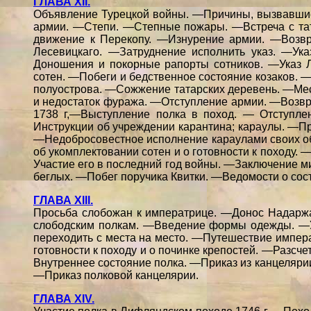
ГЛАВА XII.
Объявление Турецкой войны. —Причины, вызвавшие 
армии. —Степи. —Степные пожары. —Встреча с тат
движение к Перекопу. —Изнурение армии. —Возв
Лесевицкаго. —Затруднение исполнить указ. —Ук
Доношения и покорные рапорты сотников. —Указ 
сотен. —Побеги и бедственное состояние козаков.
полуострова. —Сожжение татарских деревень. —Ме
и недостаток фуража. —Отступление армии. —Возвр
1738 г,—Выступление полка в поход. — Отступл
Инструкции об учреждении карантина; караулы. —Пр
—Недобросовестное исполнение караулами своих об
об укомплектовании сотен и о готовности к походу.
Участие его в последний год войны. —Заключение 
беглых. —Побег поручика Квитки. —Ведомости о сост
ГЛАВА XIII.
Просьба слобожан к императрице. —Донос Надаржа
слободским полкам. —Введение формы одежды. —У
переходить с места на место. —Путешествие импера
готовности к походу и о починке крепостей. —Разсч
Внутреннее состояние полка. —Приказ из канцелярии
—Приказ полковой канцелярии.
ГЛАВА XIV.