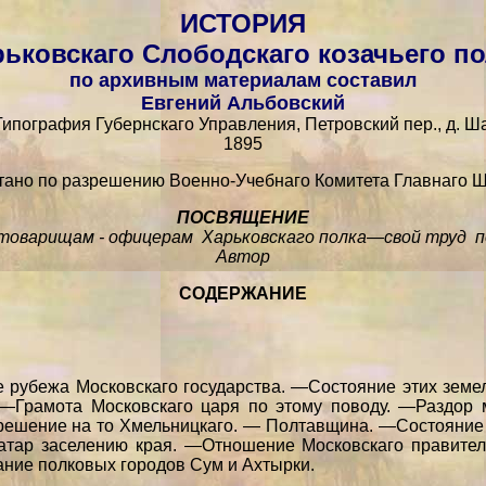
ИСТОРИЯ
рьковскаго Слободскаго козачьего по
по архивным материалам составил
Евгений Альбовский
Типография Губернскаго Управления, Петровский пер., д. 
1895
тано по разрешению Военно-Учебнаго Комитета Главнаго Ш
ПОСВЯЩЕНИЕ
товарищам - офицерам Харьковскаго полка—свой труд 
Автор
СОДЕРЖАНИЕ
 рубежа Московскаго государства. —Состояние этих земе
 —Грамота Московскаго царя по этому поводу. —Раздор 
решение на то Хмельницкаго. — Полтавщина. —Состояние 
тар заселению края. —Отношение Московскаго правител
ние полковых городов Сум и Ахтырки.