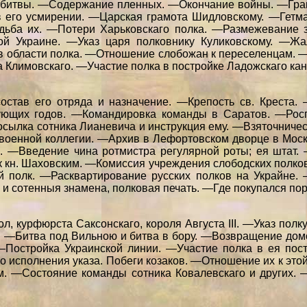
й битвы. —Содержание пленных. —Окончание войны. —Гра
 в его усмирении. —Царская грамота Шидловскому. —Гетм
удьба их. —Потери Харьковскаго полка. —Размежевание
ой Украине. —Указ царя полковнику Куликовскому. —Жа
 области полка. —Отношение слобожан к переселенцам. —
Климовскаго. —Участие полка в постройке Ладожскаго кана
состав его отряда и назначение. —Крепость св. Креста
ющих годов. —Командировка команды в Саратов. —Росп
сылка сотника Лианевича и инструкция ему. —Взяточниче
 военной коллегии. —Архив в Лефортовском дворце в Мос
й. —Введение чина ротмистра регулярной роты; ея штат
 кн. Шаховским. —Комиссия учреждения слободских полков
й полк. —Расквартирование русских полков на Украйне. 
и сотенныя знамена, полковая печать. —Где покупался пор
л, курфюрста Саксонскаго, короля Августа III. —Указ по
. —Битва под Вильною и битва в бору. —Возвращение дом
Постройка Украинской линии. —Участие полка в ея пос
о исполнения указа. Побеги козаков. —Отношение их к это
м. —Состояние команды сотника Ковалевскаго и других.