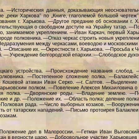
ва. —Историческия данныя, доказывающия неоснователь
е „реки Харкова" по „Книге, глаголемой большой чертеж
вания г. Харькова. —Другое предание об основании г. Х
тельствующая о свободном доступе на Украйну татар. —П
о, занимаемое укреплением. —Иван Каркач, первый Хар
ороде полковника. —Отказ черкас строить новыя укреплен
Недаразумения между черкасами, воеводою и московским
. —Описание их. —Окрестности г. Харькова. —Просьба к 
. — Учреждение белгородской епархии. —Слободское духо
цкаго устройства. —Происхождение названия слобод. 
полковника. —Постепенное сложение полка. —Балаклейс
— Кошевой атаман Иван Серко. —г. Салтов. —Выделение г
 Харьковским полком. —Повеление Алексея Михаиловича о 
ия полка. —Дворянские роды. —Владение землею. —По
кие и др. —Положение их. —Область полка; деление полка
Полковая рада. —Число выборных козаков. —Вооружени
ть от татарских нападений. —Письмо протоирея Балаклеи 
озакам.
 —Положение дел в Малороссии. —Гетман Иван Выговски
ан в верности царю. —Добровольное участие Харьковцев 