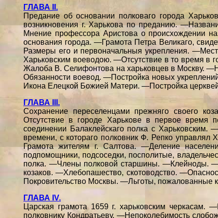
ГЛАВА II.
Предание об основании полковаго города Харько
возникновения г. Харькова по преданию. —Названи
Мнение профессора Аристова о происхождении наз
основания города. —Грамота Петра Великаго, свиде
Размеры его и первоначальныя укрепления. —Мест
Харьковским воеводою. —Отсутствие в то время в г
Жалоба В. Селифонтова на харьковцев в Москву. —
Обязанности воевод. —Постройка новых укреплений
Икона Елецкой Божией Матери. —Постройка церквей
ГЛАВА III.
Сохранение переселенцами прежняго своего коза
Отсутствие в городе Харькове в первое время 
соединении Балаклейскаго полка с Харьковским. 
времени, с котораго полковник Ф. Репко управлял
Грамота жителям г. Салтова. —Деление населен
подпомощники, подсоседки, посполитые, владельчес
полка. —Члены полковой старшины. —Клейноды. —
козаков. —Хлебопашество, скотоводство. —Опаснос
Покровительство Москвы. —Льготы, пожалованные к
ГЛАВА IV.
Царская грамота 1659 г. харьковским черкасам.
полковнику Кондратьеву. —Непоколебимость слобож