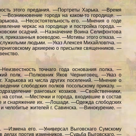
ность этого предания. —Портреты Харька. —Время
". —Возникновение города на каком-то городище. —
арькова. —Несостоятельность его. —Мнения о годе
оявление черкас на городище и постройка города. —
ьковскии осадчий. —Назначение Воина Селифонтова
ия, приказанныя воеводою. —Мотивы этого отказа. —
и служилыми людьми. —Указ Алексея Михайловпча. —
Черниговскому архиерею о присылке священников. —
венство.
—Неизвестность точнаго года основания полка. —
кий полк. —Полковник Яков Черниговец. —Указ о
. Харькова из числа других поселений. —Мнение о
ведении слободских полков посольскому приказу. —
дразделение ранговых козаков. —Свойственники,
 на сотни. —Местечки и города, входившие в состав
е и снаряжение их. —Лошади. —Одежда слободских
и челобитье жителей г. Савинска. —Винокурение. —
й. —Измена его. —Универсал Выговскаго Сумскому
в делах против изменников. —Судьба Выговскаго. —