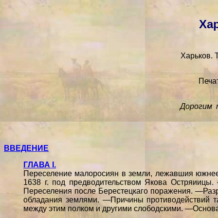
Ха
Харьков. 
Печа
Дорогим 
ВВЕДЕНИЕ
ГЛАВА I.
Переселение малоросиян в земли, лежавшия южнее
1638 г. под предводительством Якова Остряиицы.
Переселения после Берестецкаго поражения. —Раз
обладания землями. —Причины противодействий та
между этим полком и другими слободскими. —Основа