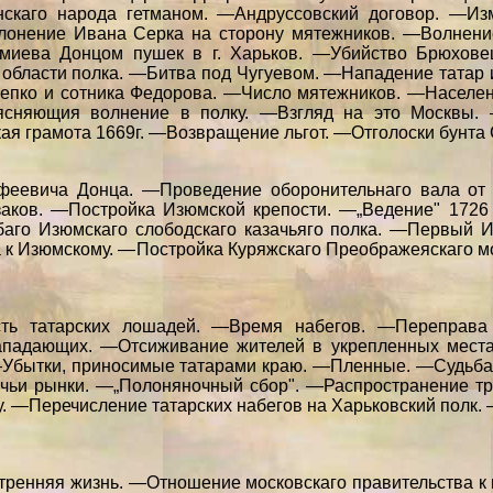
нскаго народа гетманом. —Андруссовский договор. —Из
онение Ивана Серка на сторону мятежников. —Волнение
Змиева Донцом пушек в г. Харьков. —Убийство Брюхове
бласти полка. —Битва под Чугуевом. —Нападение татар и
Репко и сотника Федорова. —Число мятежников. —Населен
ясняющия волнение в полку. —Взгляд на это Москвы. 
я грамота 1669г. —Возвращение льгот. —Отголоски бунта С
феевича Донца. —Проведение оборонительнаго вала от г
заков. —Постройка Изюмской крепости. —„Ведение" 1726
аго Изюмскаго слободскаго казачьяго полка. —Первый И
ка к Изюмскому. —Постройка Куряжскаго Преображеяскаго 
ость татарских лошадей. —Время набегов. —Переправа
ападающих. —Отсиживание жителей в укрепленных места
—Убытки, приносимые татарами краю. —Пленные. —Судьба
чьи рынки. —„Полоняночный сбор". —Распространение тр
ку. —Перечисление татарских набегов на Харьковский полк
ренняя жизнь. —Отношение московскаго правительства к