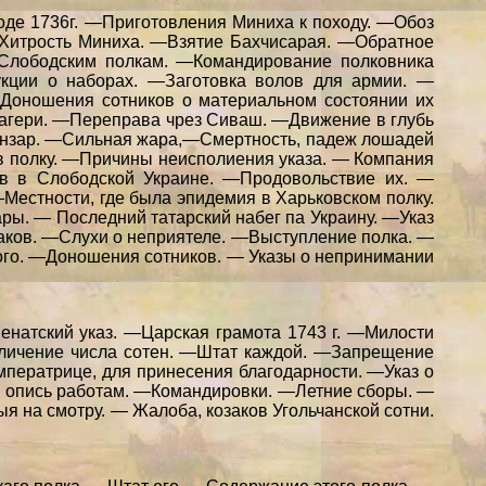
оде 1736г. —Приготовления Миниха к походу. —Обоз
—Хитрость Миниха. —Взятие Бахчисарая. —Обратное
Слободским полкам. —Командирование полковника
укции о наборах. —Заготовка волов для армии. —
Доношения сотников о материальном состоянии их
лагери. —Переправа чрез Сиваш. —Движение в глубь
анзар. —Сильная жара,—Смертность, падеж лошадей
в полку. —Причины неисполиения указа. — Компания
в в Слободской Украине. —Продовольствие их. —
Местности, где была эпидемия в Харьковском полку.
ы. — Последний татарский набег па Украину. —Указ
озаков. —Слухи о неприятеле. —Выступление полка. —
ого. —Доношения сотников. — Указы о непринимании
натский указ. —Царская грамота 1743 г. —Милости
личение числа сотен. —Штат каждой. —Запрещение
мператрице, для принесения благодарности. —Указ о
и и опись работам. —Командировки. —Летние сборы. —
я на смотру. — Жалоба, козаков Угольчанской сотни.