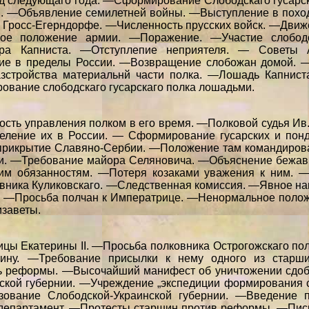
од следующаго года. —Сформирование Слободскаго гусарск
м. —Объявление семилетней войны. —Выступление в похо
 Гросс-Егерндорфе. —Численность прусских войск. —Дви
ское положение армии. —Поражение. —Участие слободс
ра Капниста. —Отступлепие неприятеля. — Советы А
ние в пределы России. —Возвращение слобожан домой. —
зстройства материальнй части полка. —Лошадь Капнист
рование слободскаго гусарскаго полка лошадьми.
ость управления полком в его время. —Полковой судья Ив
еление их в России. — Сформирование гусарских и понд
прикрытие Славяно-Сербии. —Положение там командирова
ги. —Требование майора Селяновича. —Объяснение бежав
им обязанностям. —Потеря козаками уважения к ним. 
вника Куликовскаго. —Следственная комиссия. —Явное на
 —Просьба полчан к Императрице. —Ненормальное полож
заветы.
ицы Екатерины II. —Просьба полковника Острогожскаго по
ину. —Требование присылки к нему одного из старшин
ь реформы. —Высочайший манифест об уничтожении сдоб
нской губернии. —Учреждение „экспедиции формирования
азование Слободской-Украинской губернии. —Введение 
 департамент. —Протесты старшин против реформы. —Пис