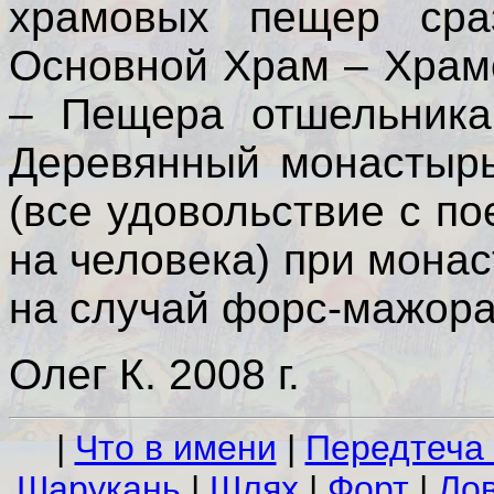
храмовых пещер сра
Основной Храм – Храм
– Пещера отшельника
Деревянный монастырь
(все удовольствие с по
на человека) при монас
на случай форс-мажора
Олег К. 2008 г.
|
Что в имени
|
Передтеча
Шарукань
|
Шлях
|
Форт
|
Ло