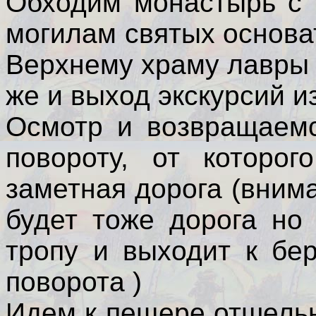
Обходим монастырь с 
могилам святых основа
Верхнему храму лавры 
же и выход экскурсий и
Осмотр и возвращаемс
повороту, от которо
заметная дорога (вним
будет тоже дорога но
тропу и выходит к бер
поворота )
Идем к пещере отшель