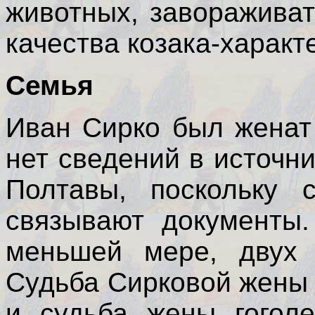
животных, заворажива
качества козака-характ
Семья
Иван Сирко был женат
нет сведений в источн
Полтавы, поскольку 
связывают документы
меньшей мере, двух 
Судьба Сирковой жены 
и судьба жены гоголе