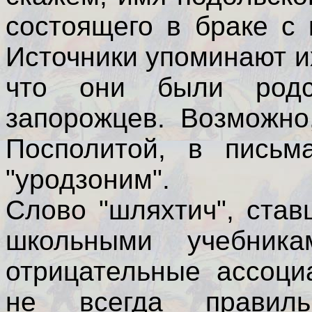
состоящего в браке с 
Источники упоминают и
что они были родст
запорожцев. Возможно
Посполитой, в письм
"уродзоним".
Слово "шляхтич", ста
школьными учебник
отрицательные ассоци
не всегда правиль