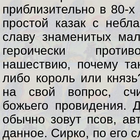
приблизительно в 80-х 
простой казак с небл
славу знаменитых мал
героически против
нашествию, почему та
либо король или княз
на свой вопрос, сч
божьего провидения. 
обычно зовут псов, а
данное. Сирко, по его 