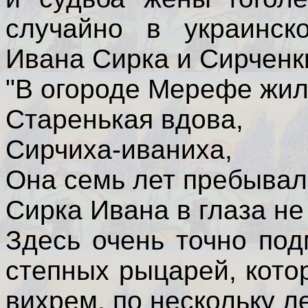
случайно в украинск
Ивана Сирка и Сирченки
"В огороде Мерефе жил
Старенькая вдова,
Сирчиха-иваниха,
Она семь лет пребывал
Сирка Ивана в глаза не
Здесь очень точно по
степных рыцарей, кот
вихрем, по нескольку л