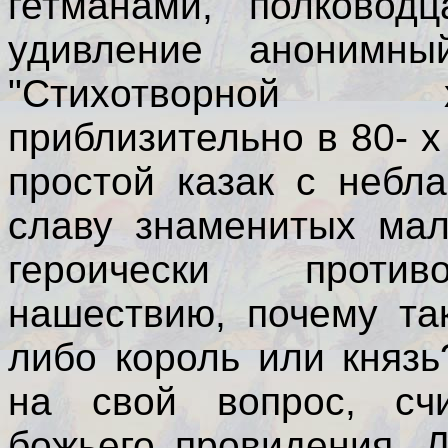
гетманами, полковод
удивление анонимны
"Стихотворной х
приблизительно в 80- х
простой казак с небл
славу знаменитых мал
героически против
нашествию, почему та
либо король или княз
на свой вопрос, сч
божьего провидения. 