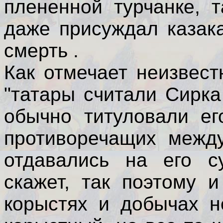
плененной турчанке, 
даже присуждал казак
смерть .
Как отмечает неизвест
"татары считали Сирк
обычно титуловали ег
противоречащих межд
отдавались на его су
скажет, так поэтому 
корыстях и добычах н