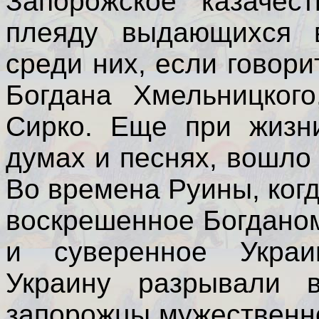
Запорожское казачес
плеяду выдающихся 
среди них, если говор
Богдана Хмельницког
Сирко. Еще при жизн
думах и песнях, вошло
Во времена Руины, когд
воскрешенное Богдано
и суверенное Украин
Украину разрывали в
запорожцы мужественн