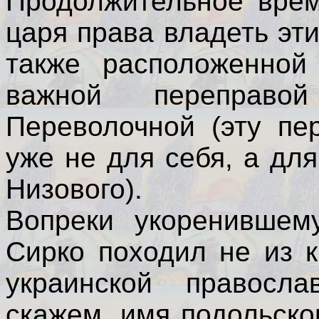
Продолжительное врем
царя права владеть эт
также расположенной 
важной переправ
Переволочной (эту пе
уже не для себя, а дл
Низового).
Вопреки укоренившему
Сирко походил не из к
украинской правосла
скажем, имя подольско