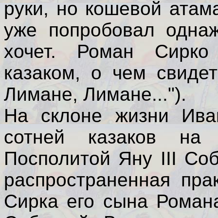
руки, но кошевой атама
уже попробовал одна
хочет. Роман Сирк
казаком, о чем свиде
Лимане, Лимане...").
На склоне жизни Ива
сотней казаков на
Посполитой Яну ІІІ Со
распространенная пра
Сирка его сына Роман