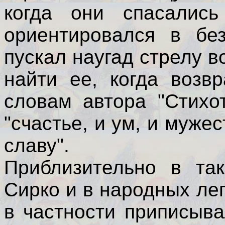
когда они спасались
ориентировался в без
пускал наугад стрелу в
найти ее, когда возв
словам автора "Стихо
"счастье, и ум, и муже
славу".
Приблизительно в та
Сирко и в народных лег
в частности приписыв