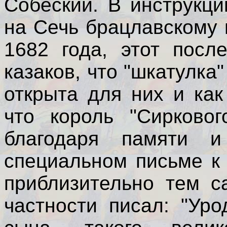
Собеский. В инструкци
на Сечь брацлавскому
1682 года, этот посл
казаков, что "шкатулка
открыта для них и как
что король "Сирково
благодаря памяти и
специальном письме к
приблизительно тем с
частности писал: "Уро