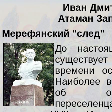
Иван Дми
Атаман За
Мерефянский "след"
До настоя
существует
времени ос
Наиболее в
об осн
переселен