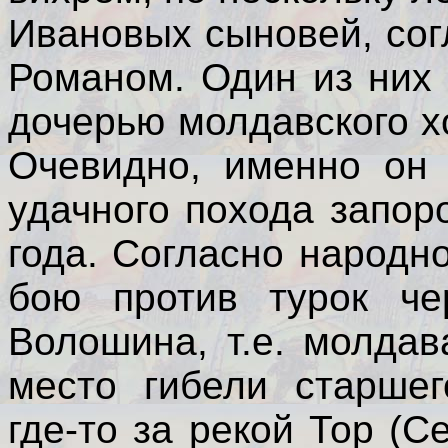
Ивановых сыновей, сог
Романом. Один из них
дочерью молдавского х
Очевидно, именно он 
удачного похода запо
года. Согласно народн
бою против турок че
Волошина, т.е. молдав
место гибели старшег
где-то за рекой Тор (С