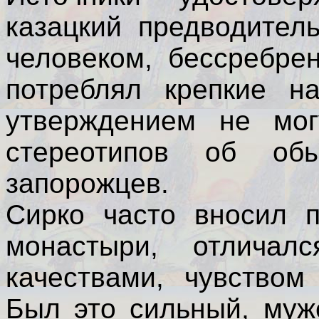
казацкий предводител
человеком, бессребре
потреблял крепкие н
утверждением не мог
стереотипов об об
запорожцев.
Сирко часто вносил 
монастыри, отличал
качествами, чувством
Был это сильный, муж