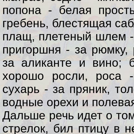
попона - белая прост
гребень, блестящая сабл
плащ, плетеный шлем - з
пригоршня - за рюмку,
за аликанте и вино; 
хорошо росли, роса -
сухарь - за пряник, тол
водные орехи и полевая
Дальше речь идет о то
стрелок, бил птицу в н