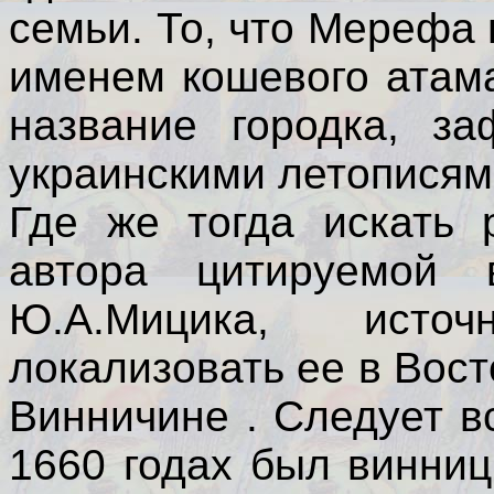
семьи. То, что Мерефа
именем кошевого атама
название городка, за
украинскими летописями
Где же тогда искать
автора цитируемой 
Ю.А.Мицика, исто
локализовать ее в Вос
Винничине . Следует в
1660 годах был винниц