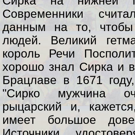
Сирка на нижней г
Современники счита
данным на то, чтобы
людей. Великий гетм
король Речи Посполи
хорошо знал Сирка и в
Брацлаве в 1671 году
"Сирко мужчина оч
рыцарский и, кажется
имеет большое дове
Источники удостове