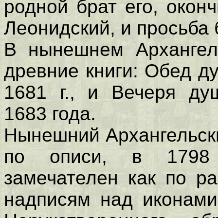
родной брат его, окон
Леонидский, и просьба
В нынешнем Архангел
древние книги: Обед д
1681 г., и Вечеря ду
1683 года.
Нынешний Архангельски
по описи, в 1798 
замечателен как по р
надписям над иконами