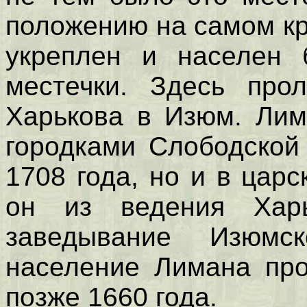
положению на самом к
укреплен и населен 
местечки. Здесь про
Харькова в Изюм. Лим
городками Слободской
1708 года, но и в царс
он из ведения Харь
заведывание Изюмск
население Лимана про
позже 1660 года.