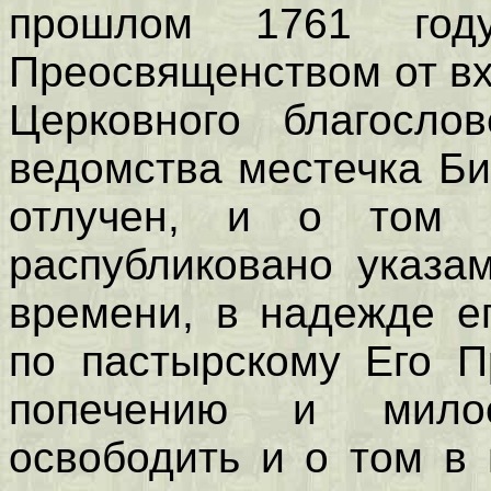
прошлом 1761 го
Преосвященством от вх
Церковного благосло
ведомства местечка Б
отлучен, и о том 
распубликовано указа
времени, в надежде е
по пастырскому Его П
попечению и мило
освободить и о том в