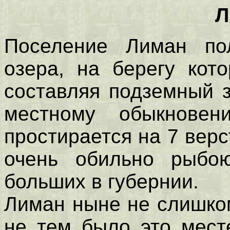
Л
Поселение Лиман по
озера, на берегу кото
составляя подземный 
местному обыкнове
простирается на 7 верс
очень обильно рыбо
больших в губернии.
Лиман ныне не слишко
не тем было это мест