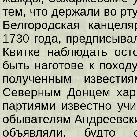
тем, что держали во р
Белгородская канцеля
1730 года, предписыва
Квитке наблюдать ост
быть наготове к поход
полученным извести
Северным Донцем хар
партиями известно учи
обывателям Андреевск
объявляли, будто