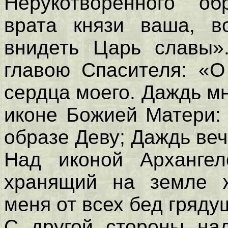
Нерукотворенного об
врата князи ваша, в
внидеть Царь славы»
главою Спасителя: «О
сердца моего. Даждь мн
иконе Божией Матери:
образе Деву; Даждь веч
Над иконой Архангел
хранящий на земле ж
меня от всех бед гряду
С другой стороны над