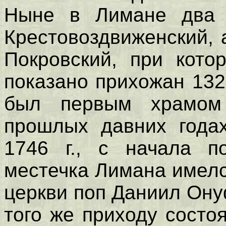
Ныне в Лимане два 
Крестовоздвиженский,
Покровский, при кото
показано прихожан 132
был первым храмом
прошлых давних годах
1746 г., с начала п
местечка Лимана имелс
церкви поп Даниил Онуф
того же приходу состо