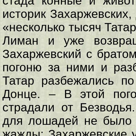
стада конные и живот
историк Захаржевских, 
«несколько тысяч Тата
Лиман и уже возвра
Захаржевский с брато
погоню за ними и раз
Татар разбежались по
Донце. – В этой пог
страдали от Безводья
для лошадей не было 
жажды; Захаржевские 