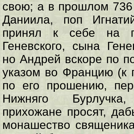
свою; а в прошлом 736
Даниила, поп Игнати
принял к себе на п
Геневского, сына Ген
но Андрей вскоре по п
указом во Францию (к п
по его прошению, пер
Нижняго Бурлучка
прихожане просят, даб
монашество священика