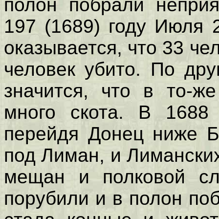
полон побрали неприя
197 (1689) году Июля 
оказывается, что 33 че
человек убито. По др
значится, что в то-ж
много скота. В 1688 
перейдя Донец ниже Б
под Лиман, и Лимански
мещан и полковой сл
порубили и в полон по