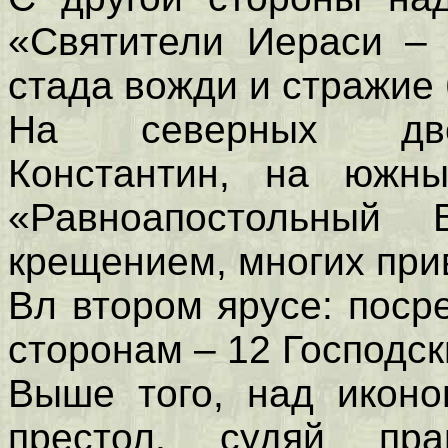
«Святители Иераси – 
стада вожди и стражие
На северных двер
Константин, на южн
«Равноапостольный 
крещением, многих при
Вл втором ярусе: поср
сторонам – 12 Господск
Выше того, над иконо
престол, судяй пр