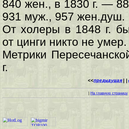
840 жен., в 1830 г. — 88
931 муж., 957 жен.душ. 
От холеры в 1848 г. б
от цинги никто не умер.
Метрики Пересечанско
г.
<<
предыдущая
||
|
На главную страницу