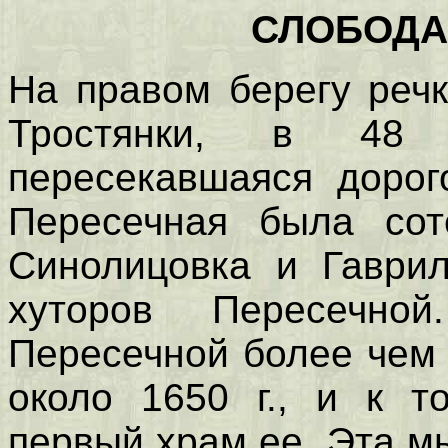
СЛОБОДА
На правом берегу реч
Тростянки, в 48 
пересекавшаяся дорог
Пересечная была сот
Синолицовка и Гаврил
хуторов Пересечно
Пересечной более чем 
около 1650 г., и к т
первый храм ее. Эта м