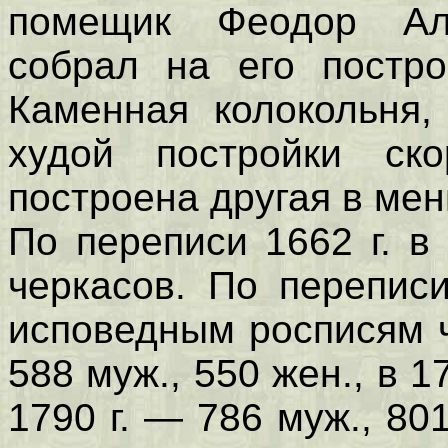
помещик Феодор Ал
собрал на его постро
Каменная колокольня,
худой по­стройки с
построена другая в мен
По переписи 1662 г. 
черкасов. По перепис
исповедным росписям ч
588 муж., 550 жен., в 1
1790 г. — 786 муж., 801