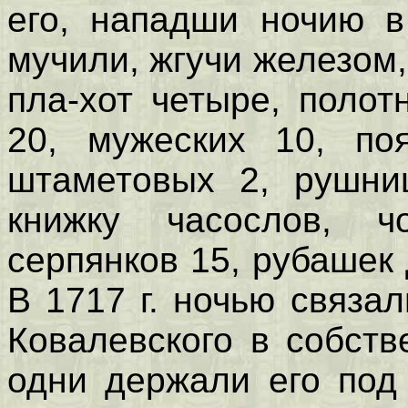
его, нападши ночию в
мучили, жгучи железом,
пла-хот четыре, полот
20, мужеских 10, по
штаметовых 2, рушниц
книжку часослов, ч
серпянков 15, рубашек 
В 1717 г. ночью связа
Ковалевского в собств
одни держали его под