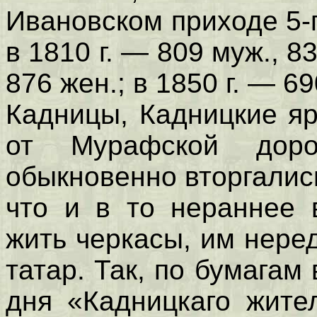
Ивановском приходе 5-
в 1810 г. — 809 муж., 83
876 жен.; в 1850 г. — 6
Кадницы, Кадницкие яр
от Мурафской доро
обыкновенно вторгалис
что и в то нераннее 
жить черкасы, им нере
татар. Так, по бумагам 
дня «Кадницкаго жите