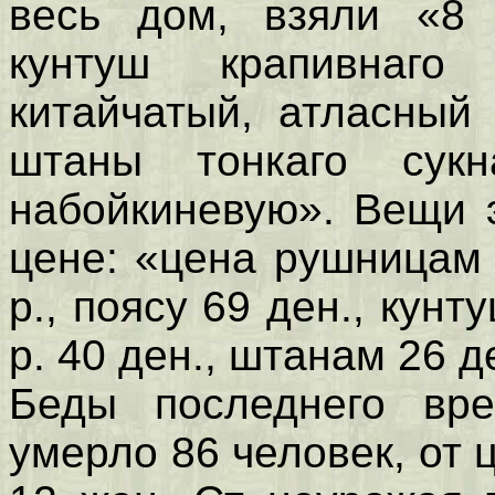
весь дом, взяли «8 
кунтуш крапивнаго
китайчатый, атласный
штаны тонкаго сук
набойкиневую». Вещи 
цене: «цена рушницам 
р., поясу 69 ден., кунт
р. 40 ден., штанам 26 д
Беды последнего вре
умерло 86 человек, от ц