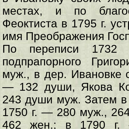
местах, и по благо­
Феоктиста в 1795 г. ус
имя Преображения Госп
По переписи 1732 
подпрапорного Григо
муж., в дер. Ивановке
— 132 души, Якова Ко
243 души муж. Затем в
1750 г. — 280 муж., 264
462 жен.; в 1790 г.