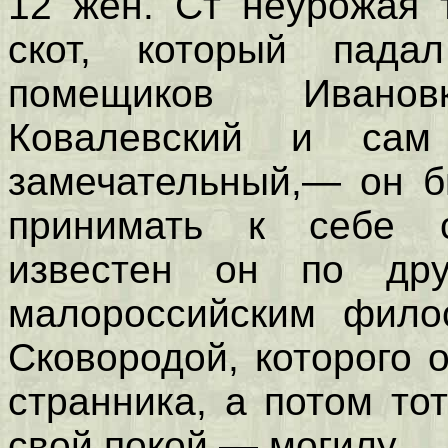
12 жен. Ст неурожая 
скот, который пада
помещиков Ивано
Ковалевский и са
замечательный,— он б
принимать к себе с
известен он по др
малороссийским фило
Сковородой, которого 
странника, а потом то
свой покой — могилу.