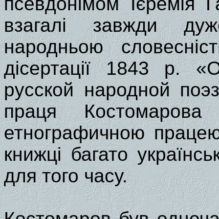
псевдонімом Ієремія Га
взагалі завжди дуж
народньою словесніс
дісертації 1843 р. «
русской народной поэ
праця Костомарова
етнографичною працею 
книжці багато українсь
для того часу.
Костомаров був одноча