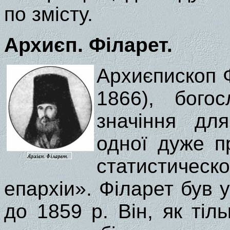
по змісту.
Архиєп. Філарет.
Архиєпископ 
1866), бого
значіння для
одної дуже п
статистичес
епархіи». Філарет був 
до 1859 р. Він, як тіл