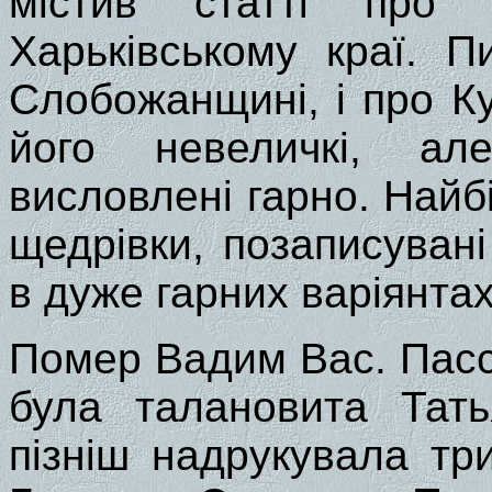
містив статті про
Харьківському краї. 
Слобожанщині, і про К
його невеличкі, ал
висловлені гарно. Найб
щедрівки, позаписуван
в дуже гарних варіянтах
Помер Вадим Вас. Пасс
була талановита Тат
пізніш надрукувала тр