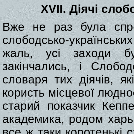
ХVII. Діячі сло
Вже не раз була спро
слободсько-українськи
жаль, усі заходи бу
закінчались, і Слобо
словаря тих діячів, я
користь місцевої людно
старий показчик Кеппе
академика, родом харьк
все ж таки коротенькі 