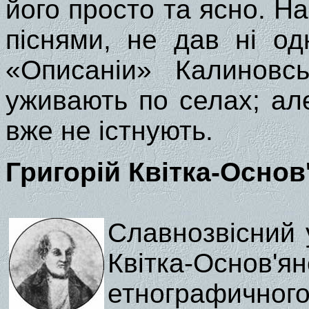
його просто та ясно. На
піснями, не дав ні одн
«Описаніи» Калиновсь
уживають по селах; ал
вже не істнують.
Григорій Квітка-Основ
Славнозвісний 
Квітка-Основ'я
етнографичног