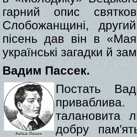
гарний опис святко
Слобожанщині, другий
пісень дав він в «Ма
українські загадки й зам
Вадим Пассек.
Постать Ва
приваблив
талановита л
добру пам'ят