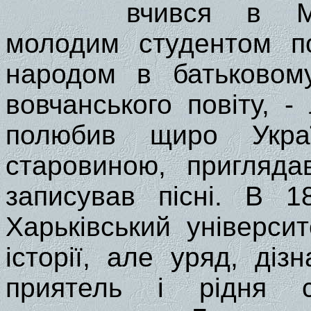
вчився в Мо
молодим студентом по
народом в батьковому
вовчанського повіту, 
полюбив щиро Украї
старовиною, пригляда
записував пісні. В 1
Харьківський універс
історії, але уряд, ді
приятель і рідня сл