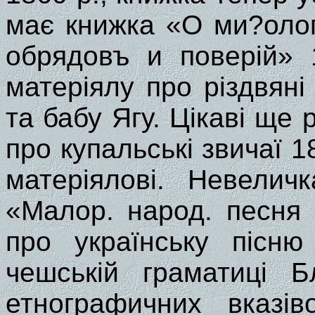
має книжка «О ми?олог
обрядовъ и поверій» 
матеріялу про різдвяні 
та бабу Ягу. Цікаві ще 
про купальські звичаї 1
матеріялові. Невелич
«Малор. народ. песня 
про українську пісн
чешській граматиці Б
етнографичних вказів