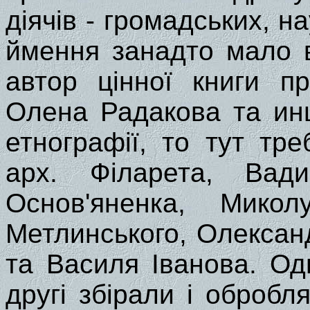
діячів - громадських, на
ймення занадто мало в
автор цінної книги п
Олена Радакова та инш
етнографії, то тут тр
арх. Філарета, Вади
Основ'яненка, Микол
Метлинського, Олексан
та Василя Іванова. Одн
другі збірали і обробл