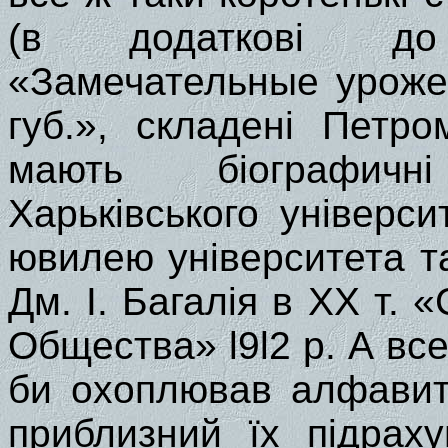
(в додаткові до
«Замечательные уроже
губ.», складені Петр
мають біографичн
Харьківського універси
ювилею університета т
Дм. І. Багалія в XX т. 
Общества» l9l2 р. А все
би охоплював алфавитн
приблизний їх підрах