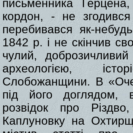
письменника Герцена,
кордон, - не згодився
перебивався як-небуд
1842 р. і не скінчив св
чулий, доброзичливий 
археологією, іст
Слобожанщини. В «Оче
під його доглядом, 
розвідок про Різдво,
Каплуновку на Охтирщ