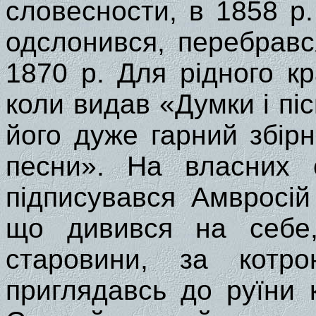
словесности, в 1858 р.
одслонився, перебравс
1870 р. Для рідного к
коли видав «Думки і піс
його дуже гарний збір
песни». На власних с
підписувався Амвросій
що дивився на себе,
старовини, за котр
приглядавсь до руїни 