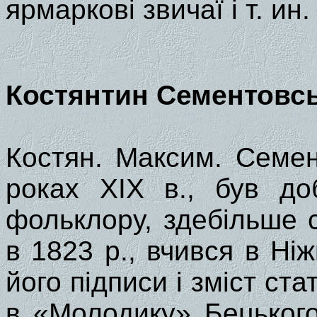
ярмаркові звичаї і т. ин.
Костянтин Сементовсь
Костян. Максим. Семен
роках XIX в., був до
фольклору, здебільше 
в 1823 р., вчився в Ні
його підписи і зміст стат
в «Молодику» Бецького