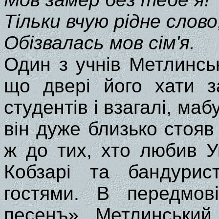
Тільки вчую рідне слово
Обізвалась мов сім'я.
Один з учнів Метлинсь
що двері його хати з
студентів і взагалі, маб
він дуже близько стояв
ж до тих, хто любив Ук
Кобзарі та бандурис
гостями. В передмов
песенъ» Метлинський