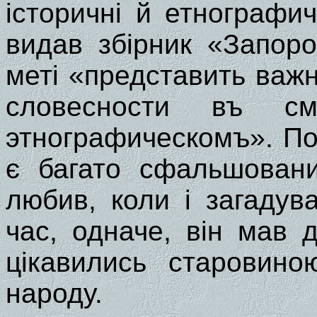
історичні й етнографич
видав збірник «Запор
меті «представить важ
словесности въ см
этнографическомъ». По
є багато сфальшовани
любив, коли і загадув
час, одначе, він мав
цікавились старовино
народу.