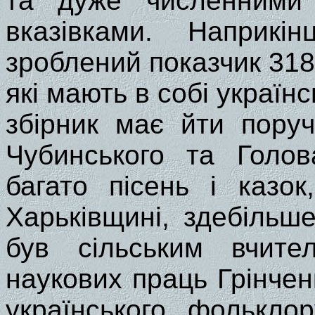
та дуже численними 
вказівками. Наприк
зроблений показчик 318
які мають в собі українс
збірник має йти пору
Чубинського та Голов
багато пісень і казо
Харьківщині, здебільше
був сільським вчите
наукових праць Грінчен
українського фольклор