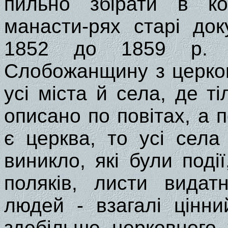
пильно збірати в ко
манасти-рях старі док
1852 до 1859 р. 
Слобожанщину з церков
усі міста й села, де т
описано по повітах, а 
є церква, то усі села
виникло, які були поді
поляків, листи видат
людей - взагалі цінн
здебільше церковного