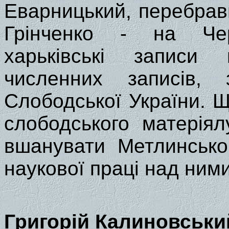
Еварницький, перебра
Грінченко - на Чер
харьківські записи
численних записів,
Слободської України. 
слободського матерія
вшанувати Метлинсько
наукової праці над ним
Григорій Калиновськи