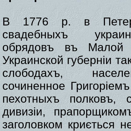
В 1776 р. в Петер
свадебныхъ украин
обрядовъ въ Малой 
Украинской губерніи та
слободахъ, населе
сочиненное Григоріем
пехотныхъ полковъ, 
дивизіи, прапорщиком
заголовком криється н