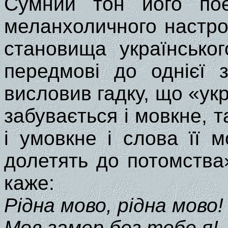
Сумний тон його пое
меланхоличного настрою,
становища українсько
передмові до однієї 
висловив гадку, що «ук
забувається і мовкне, 
і умовкне і слова її 
долетять до потомства»
каже:
Рідна мово, рідна мово!
Мов замер без тебе я!