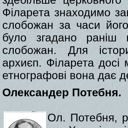
Філарета знаходимо за
слобожан за часи його
було згадано раніш в
слобожан. Для істо
архиєп. Філарета досі м
етнографові вона дає д
Олександер Потебня.
Ол. Потебня, 