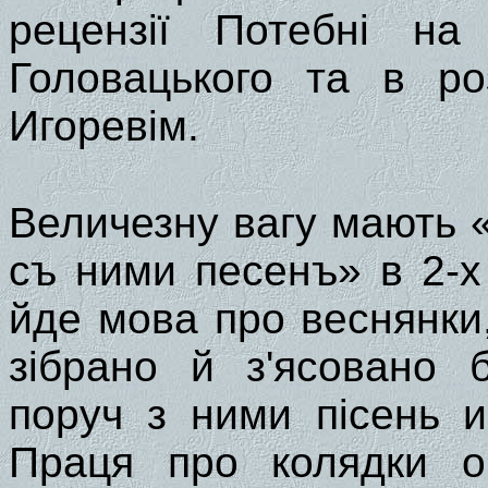
рецензії Потебні на 
Головацького та в ро
Игоревім.
Величезну вагу мають 
съ ними песенъ» в 2-х
йде мова про веснянки,
зібрано й з'ясовано б
поруч з ними пісень и
Праця про колядки об