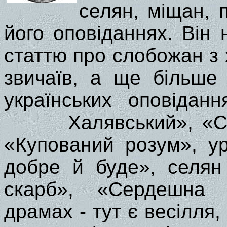
селян, міщан, п
його оповіданнях. Він 
статтю про слобожан з 
звичаїв, а ще більше
українських оповідан
Халявський», «Столб
«Купований розум», у
добре й буде», селян
скарб», «Сердешна 
драмах - тут є весілля,