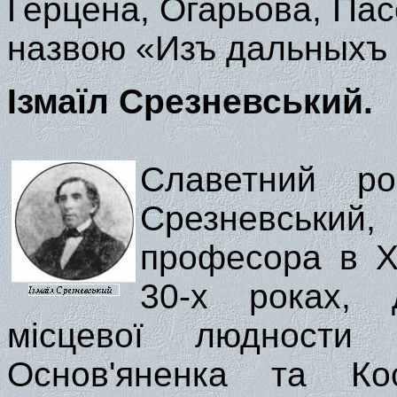
Герцена, Огарьова, Пассе
назвою «Изъ дальныхъ 
Ізмаїл Срезневський.
Славетний ро
Срезневський,
професора в Ха
30-х роках, 
місцевої людности
Основ'яненка та Ко