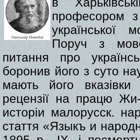
в Харьківськ
професором з
української 
Поруч з мов
питання про українсь
боронив його з суто на
мають його вказівки
рецензії на працю Жи
исторіи малорусск. нар
стаття «Языкъ и народ
1895 р., IX, і посмер