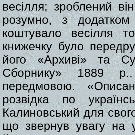
весілля; зроблений ві
розумно, з додатком 
коштувало весілля то
книжечку було передру
його «Архиві» та Су
Сборнику» 1889 р.,
передмовою. «Описан
розвідка по українс
Калиновський для свого
що звернув увагу на у