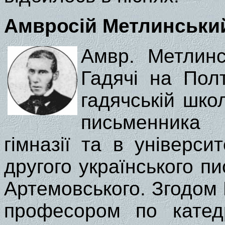
Амвросій Метлинськи
Амвр. Метлинс
Гадячі на Полт
гадячській шко
письменника 
гімназії та в універси
другого українського п
Артемовського. Згодом 
професором по катедр