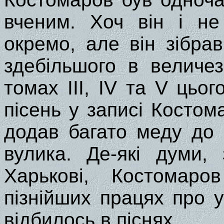
вченим. Хоч він і не
окремо, але він зібрав
здебільшого в величе
томах III, IV та V цьо
пісень у записі Костом
додав багато меду до 
вулика. Де-які думи,
Харькові, Костомаро
пізнійших працях про у
відбилось в піснях.