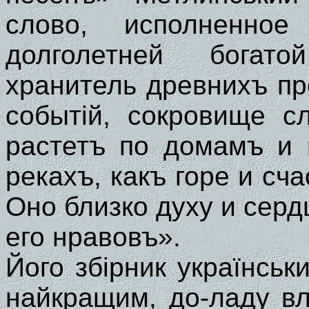
слово, исполненное 
долголетней богато
хранитель древнихъ пр
событій, сокровище с
растетъ по домамъ и 
рекахъ, какъ горе и сча
Оно близко духу и серд
его нравовъ».
Його збірник українськ
найкращим, до-ладу в