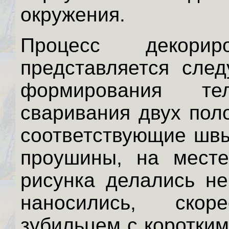
окружения.
Процесс декори
представляется сле
формирования те
сваривания двух пол
соответствующие швы
проушины, на месте
рисунка делались не
наносились, ско
зубильцем с коротки