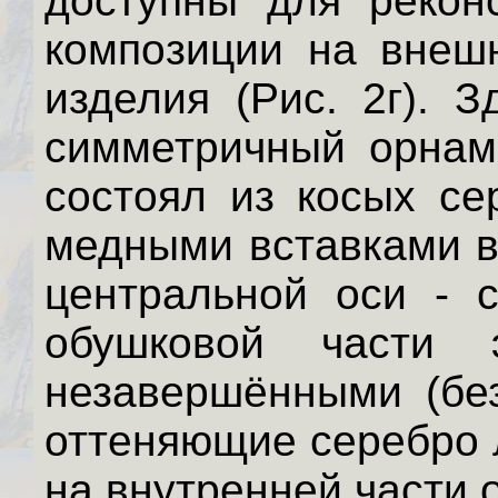
доступны для рекон
композиции на внеш
изделия (Рис. 2г). 
симметричный орнаме
состоял из косых се
медными вставками в
центральной оси - 
обушковой части 
незавершёнными (без
оттеняющие серебро 
на внутренней части о