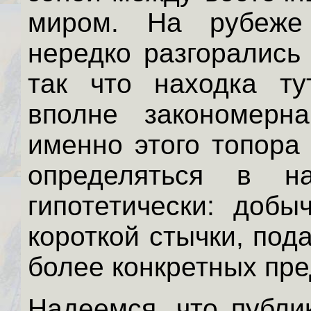
миром. На рубеже 
нередко разгорались
так что находка ту
вполне закономерн
именно этого топора
определяться в н
гипотетически: добы
короткой стычки, под
более конкретных пр
Надеемся, что публи