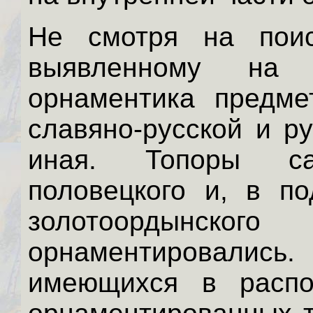
Не смотря на поис
выявленному на 
орнаментика предме
славяно-русской и р
иная. Топоры сал
половецкого и, в п
золотоордынск
орнаментировал
имеющихся в распо