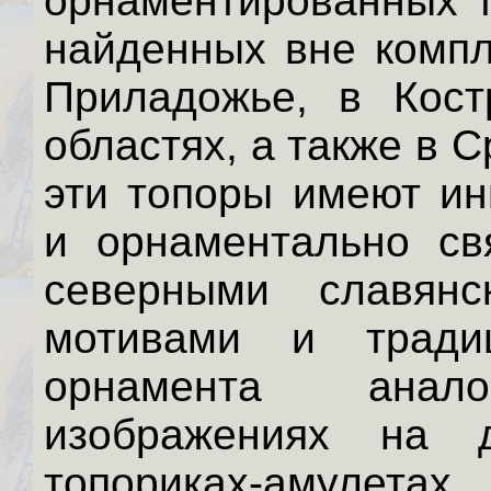
орнаментированных т
найденных вне компл
Приладожье, в Кост
областях, а также в 
эти топоры имеют ин
и орнаментально свя
северными славянс
мотивами и тради
орнамента анал
изображениях на д
топориках-амуле