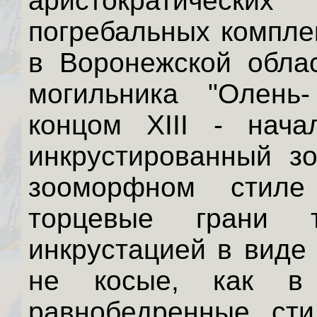
аристократичес
погребальных компле
в Воронежской облас
могильника "Олень-
концом XIII - нача
инкрустированный з
зооморфном стиле
торцевые грани т
инкрустацией в виде 
не косые, как в
равнобедренные, сти