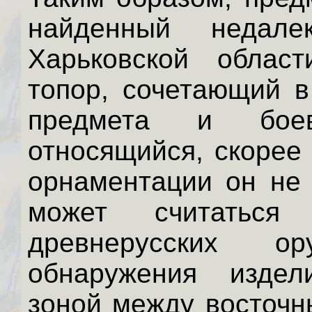
найденный неда
Харьковской област
топор, сочетающий в
предмета и боев
относящийся, скорее 
орнаментации он не 
может считаться
древнерусских ор
обнаружения издел
зоной между восточн