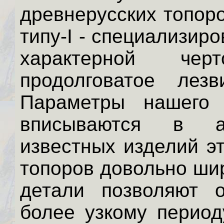
древнерусских топоро
типу-I - специализир
характерной чер
продолговатое лез
Параметры нашего 
вписываются в ан
известных изделий эт
топоров довольно шир
детали позволяют 
более узкому период