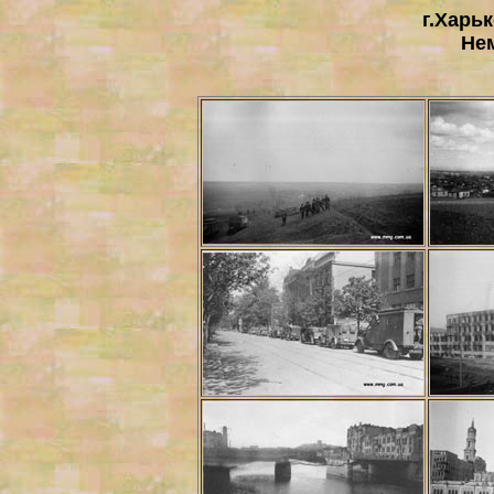
г.Харьк
Не