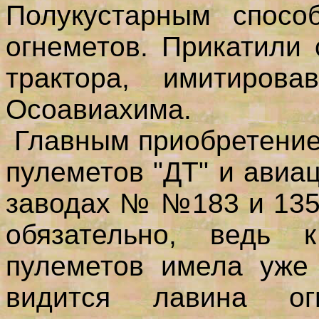
Полукустарным спосо
огнеметов. Прикатили
трактора, имитиров
Осоавиахима.
Главным приобретение
пулеметов "ДТ" и авиа
заводах № №183 и 135
обязательно, ведь 
пулеметов имела уже 
видится лавина ог