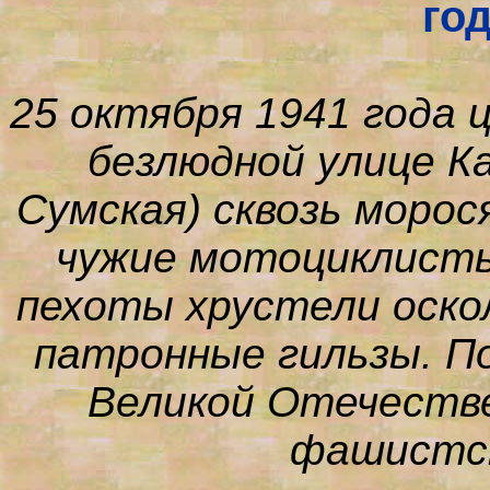
го
25 октября 1941 года 
безлюдной улице К
Сумская) сквозь моро
чужие мотоциклисты
пехоты хрустели оско
патронные гильзы. П
Великой Отечестве
фашистск