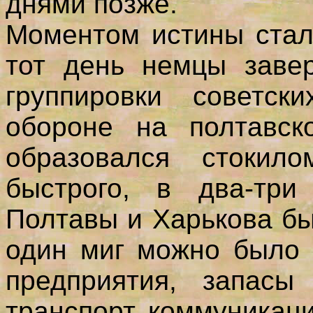
днями позже.
Моментом истины стал
тот день немцы заве
группировки советс
обороне на полтавско
образовался стокило
быстрого, в два-три
Полтавы и Харькова бы
один миг можно было 
предприятия, запасы
транспорт, коммуникац