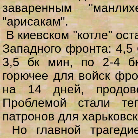
заваренным "манлих
"арисакам".
В киевском "котле" ост
Западного фронта: 4,5 
3,5 бк мин, по 2-4 б
горючее для войск фро
на 14 дней, продов
Проблемой стали те
патронов для харьковск
Но главной трагеди