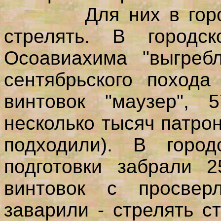
Для них в городе 
стрелять. В городс
Осоавиахима "выгреб
сентябрьского похода
винтовок "маузер", 
несколько тысяч патро
подходили). В город
подготовки забрали 
винтовок с просвер
заварили - стрелять с