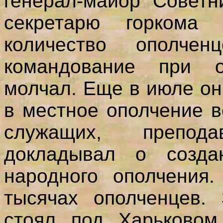
генерал-майор Советн
секретарю горкома
количество ополчен
командование при о
молчал. Еще в июле он
в местное ополчение в
служащих, препод
докладывал о создан
народного ополчения
тысячах ополченцев. 
стоял под Харьковом