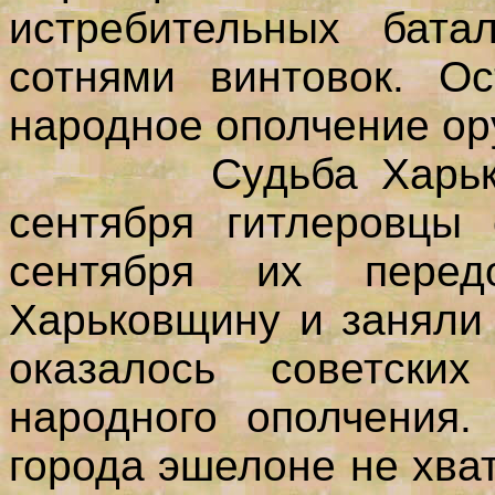
истребительных бат
сотнями винтовок. Ос
народное ополчение ор
Судьба Харькова 
сентября гитлеровцы 
сентября их пере
Харьковщину и заняли
оказалось советски
народного ополчения
города эшелоне не хва