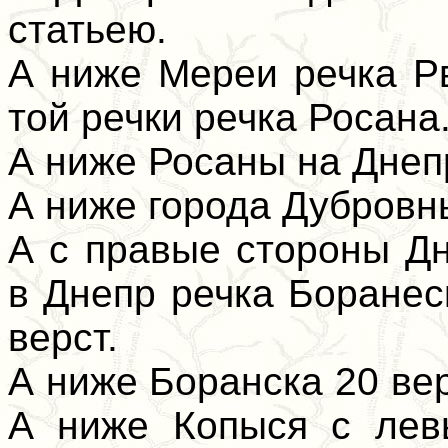
статьею.
А ниже Мереи речка Р
той речки речка Росана
А ниже Росаны на Днеп
А ниже города Дубровн
А с правые стороны Д
в Днепр речка Боранес
верст.
А ниже Боранска 20 вер
А ниже Копыся с лев