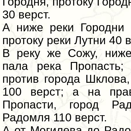
Городня, протоку Город
30 верст.
А ниже реки Городни 
протоку реки Лутни 40 в
В реку же Сожу, ниже
пала река Пропасть;
против города Шклова,
100 верст; а на пра
Пропасти, город Ра
Радомля 110 верст.
А от Могилева до Радо