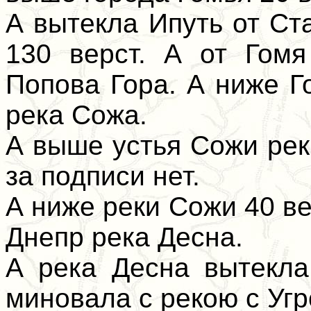
А вытекла Ипуть от Ст
130 верст. А от Гомя
Попова Гора. А ниже Г
река Сожа.
А выше устья Сожи рек
за подписи нет.
А ниже реки Сожи 40 ве
Днепр река Десна.
А река Десна вытекла
миновала с рекою с Угр