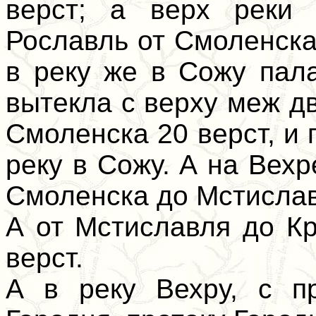
верст; а верх реки 
Рославль от Смоленска
в реку же в Сожу пал
вытекла с верху меж д
Смоленска 20 верст, и 
реку в Сожу. А на Вехр
Смоленска до Мстислав
А от Мстиславля до Кр
верст.
А в реку Вехру, с п