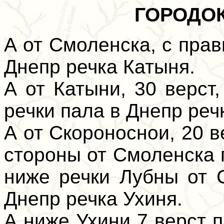
ГОРОДО
А от Смоленска, с прав
Днепр речка Катыня.
А от Катыни, 30 верст,
речки пала в Днепр реч
А от Скороноснои, 20 в
стороны от Смоленска 
ниже речки Лубны от 
Днепр речка Ухиня.
А ниже Ухини 7 верст 