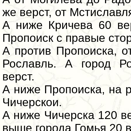
же верст, от Мстиславля
А ниже Кричева 60 ве
Пропоиск с правые сто
А против Пропоиска, о
Рославль. А город Р
верст.
А ниже Пропоиска, на р
Чичерскои.
А ниже Чичерска 120 ве
выше города Гомья 20 в