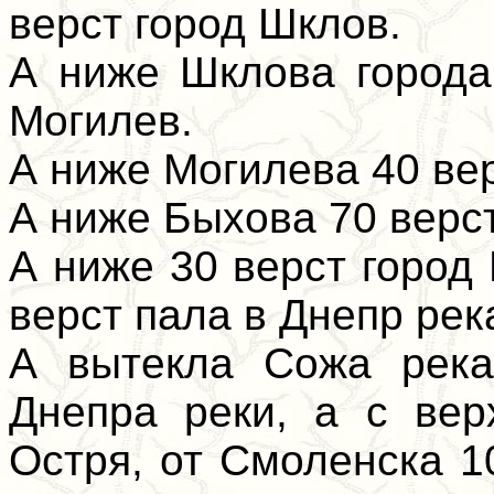
верст город Шклов.
А ниже Шклова города
Могилев.
А ниже Могилева 40 вер
А ниже Быхова 70 верс
А ниже 30 верст город
верст пала в Днепр рек
А вытекла Сожа река
Днепра реки, а с вер
Остря, от Смоленска 1