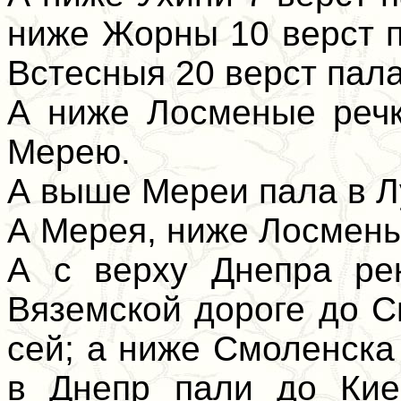
ниже Жорны 10 верст п
Встесныя 20 верст пал
А ниже Лосменые речк
Мерею.
А выше Мереи пала в Л
А Мерея, ниже Лосменые
А с верху Днепра ре
Вяземской дороге до С
сей; а ниже Смоленска
в Днепр пали до Кие