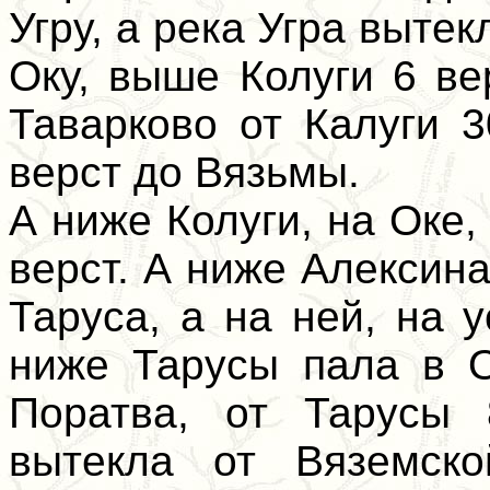
Угру, а река Угра вытек
Оку, выше Колуги 6 ве
Таварково от Калуги 3
верст до Вязьмы.
А ниже Колуги, на Оке,
верст. А ниже Алексина
Таруса, а на ней, на 
ниже Тарусы пала в О
Поратва, от Тарусы 
вытекла от Вяземско