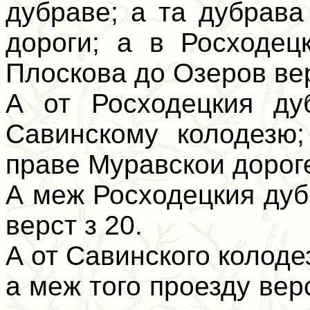
дубраве; а та дубрав
дороги; а в Росходец
Плоскова до Озеров вер
А от Росходецкия ду
Савинскому колодезю;
праве Муравскои дороге
А меж Росходецкия дуб
верст з 20.
А от Савинского колоде
а меж того проезду вер