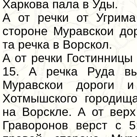
Харкова пала в Уды.
А от речки от Угрима
стороне Муравскои дор
та речка в Ворскол.
А от речки Гостинницы
15. А речка Руда вы
Муравскои дороги 
Хотмышского городищ
на Ворскле. А от вер
Граворонов верст с 5