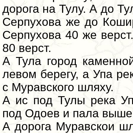
дорога на Тулу. А до Т
Серпухова же до Коши
Серпухова 40 же верст
80 верст.
А Тула город каменной
левом берегу, а Упа ре
с Муравского шляху.
А ис под Тулы река У
под Одоев и пала выше 
А дорога Муравскои ш