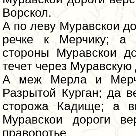
Ворскол.
А по леву Муравскои до
речке к Мерчику; а
стороны Муравскои до
течет через Муравскую 
А меж Мерла и Мерч
Разрытой Курган; да 
сторожа Кадище; а в
Муравскои дороги ве
праворотье.