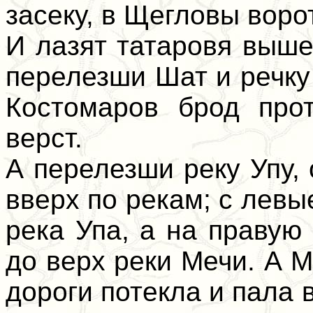
засеку, в Щегловы воро
И лазят татаровя выше
перелезши Шат и речку
Костомаров брод про
верст.
А перелезши реку Упу,
вверх по рекам; с лев
река Упа, а на правую
до верх реки Мечи. А 
дороги потекла и пала 