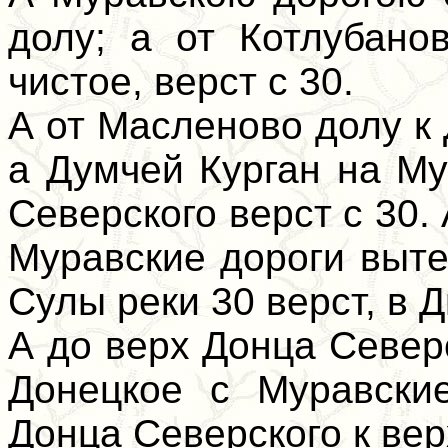
долу; а от Котлубано
чистое, верст с 30.
А от Масленово долу к 
а Думчей Курган на Му
Северского верст с 30.
Муравские дороги выте
Сулы реки 30 верст, в Д
А до верх Донца Северс
Донецкое с Муравски
Донца Северского к вер