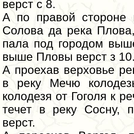
верст с 8.
А по правой стороне 
Солова да река Плова,
пала под городом выш
выше Пловы верст з 10
А проехав верховье ре
в реку Мечю колодезь
колодезя от Гоголя к ре
течет в реку Сосну, 
верст.