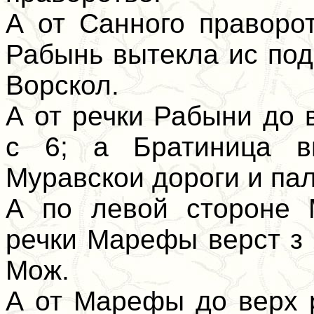
А от Санного праворо
Рабынь вытекла ис под
Ворскол.
А от речки Рабыни до 
с 6; а Братиница в
Муравскои дороги и пал
А по левой стороне 
речки Марефы верст з 
Мож.
А от Марефы до верх р