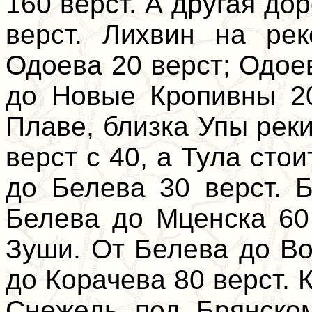
160 верст. А другая до
верст. Лихвин на ре
Одоева 20 верст; Одое
до Новые Кропивны 20
Плаве, близка Упы рек
верст с 40, а Тула сто
до Белева 30 верст. 
Белева до Мценска 60
Зуши. От Белева до Во
до Корачева 80 верст. 
Снежедь под Брянском