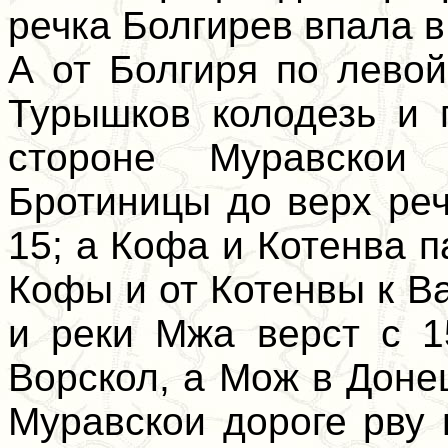
речка Болгирев впала в
А от Болгиря по лево
Турышков колодезь и 
стороне Муравскои
Бротиницы до верх ре
15; а Кофа и Котенва п
Кофы и от Котенвы к В
и реки Мжа верст с 1
Ворскол, а Мож в Доне
Муравскои дороге рву 