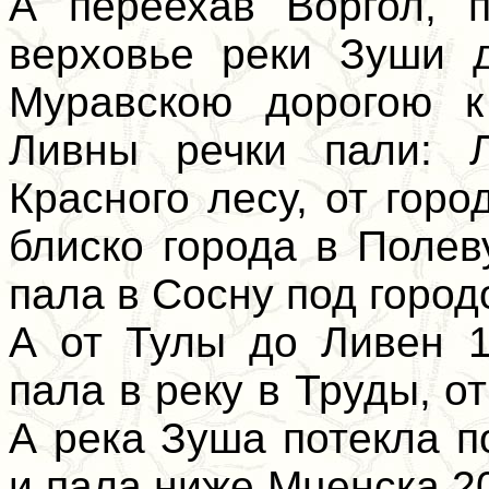
А переехав Воргол, п
верховье реки Зуши 
Муравскою дорогою к
Ливны речки пали: 
Красного лесу, от горо
блиско города в Поле
пала в Сосну под город
А от Тулы до Ливен 1
пала в реку в Труды, о
А река Зуша потекла 
и пала ниже Мценска 20