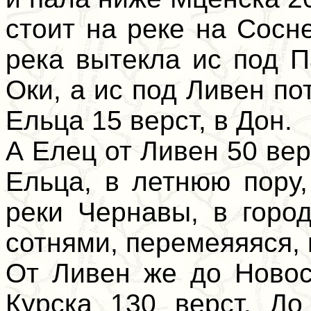
стоит на реке на Сосн
река вытекла ис под П
Оки, а ис под Ливен по
Ельца 15 верст, в Дон.
А Елец от Ливен 50 вер
Ельца, в летнюю пору,
реки Чернавы, в горо
сотнями, перемеяяяся,
От Ливен же до Новос
Курска 130 верст. До