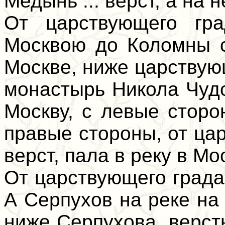
Медынь ... верст, а на 
От царствующего гр
Москвою до Коломны с
Москве, ниже царствую
монастырь Никола Чудо
Москву, с левые сторо
правые стороны, от ца
верст, пала в реку в Мо
От царствующего града
А Серпухов на реке на
ниже Серпухова, верст