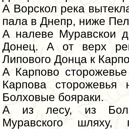
А Ворскол река вытекл
пала в Днепр, ниже Пел
А налеве Муравскои д
Донец. А от верх ре
Липового Донца к Карпо
А Карпово сторожевье
Карпова сторожевья 
Болховые бояраки.
А из лесу, из Бол
Муравского шляху,