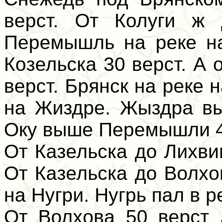
верст. От Колуги ж 
Перемышль на реке н
Козельска 30 верст. А 
верст. Брянск на реке 
на Жиздре. Жыздра вы
Оку выше Перемышли 4
От Казельска до Лихви
От Казельска до Волхо
на Нугри. Нугрь пал в ре
От Волхова 50 верст 