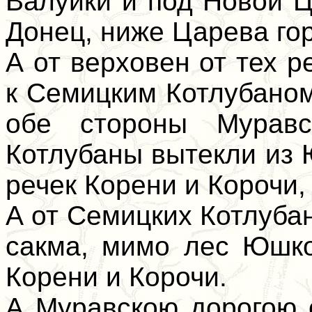
Валуики и под Новой Ц
Донец, ниже Царева гор
А от верховен от тех 
к Семицким Котлубаном
обе стороны Муравс
Котлубаны вытекли из 
речек Корени и Корочи,
А от Семицких Котлуба
сакма, мимо лес Юшко
Корени и Корочи.
А Муравскою дорогою 