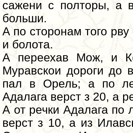
сажени с полторы, а 
больши.
А по сторонам того рву
и болота.
А переехав Мож, и К
Муравскои дороги до 
пал в Орель; а по л
Адалага верст з 20, а 
А от речки Адалага по 
верст з 10, а из Илав