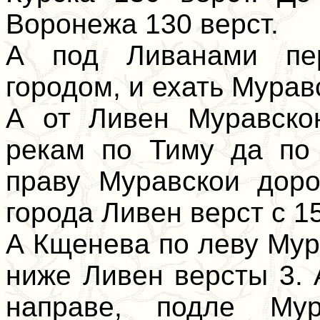
Воронежа 130 верст.
А под Ливанами пер
городом, и ехать Мурав
А от Ливен Муравско
рекам по Тиму да по
праву Муравскои доро
города Ливен верст с 15
А Кщенева по леву Мур
ниже Ливен версты 3. 
направе, подле Мур