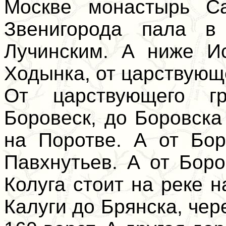
Москве монастырь С
Звенигорода пала в
Лучинским. А ниже И
Ходынка, от царствующе
От царствующего г
Боровеск, до Боровска
на Поротве. А от Бор
Павхнутьев. А от Боро
Колуга стоит на реке н
Калуги до Брянска, чер