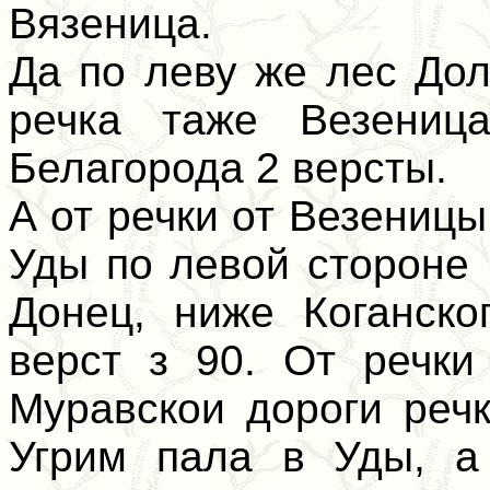
Вязеница.
Да по леву же лес Дол
речка таже Везени
Белагорода 2 версты.
А от речки от Везеницы 
Уды по левой стороне 
Донец, ниже Коганско
верст з 90. От речки
Муравскои дороги реч
Угрим пала в Уды, а