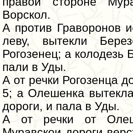
правой стороне Мур
Ворскол.
А против Граворонов и
леву, вытекли Бере
Рогозенец; а колодезь 
пали в Уды.
А от речки Рогозенца д
5; а Олешенка вытекла
дороги, и пала в Уды.
А от речки от Олеш
Муравскои дороги верс