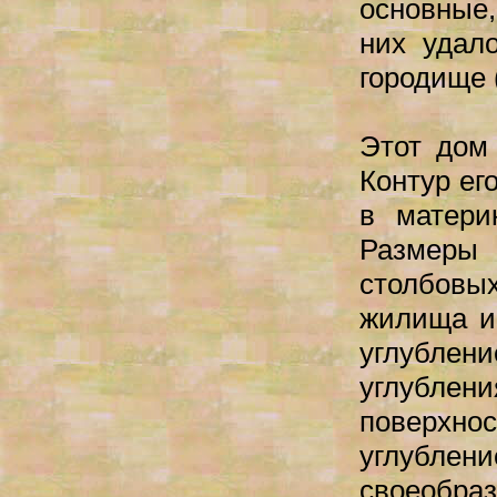
основные,
них удало
городище 
Этот дом
Контур ег
в матери
Размеры
столбовы
жилища и
углублен
углублен
поверхнос
углубле
своеобра