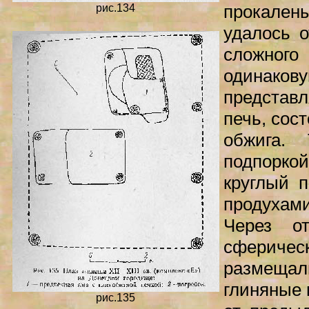
прокален
рис.134
удалось о
сложног
одинако
представ
печь, сос
обжига.
подпорко
круглый 
продухам
Через о
сфериче
размеща
глиняные 
рис.135