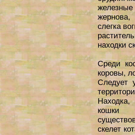
железные
жернова,
слегка во
растител
находки с
Среди ко
коровы, л
Следует 
террито
Находка,
кошки 
существо
скелет ко