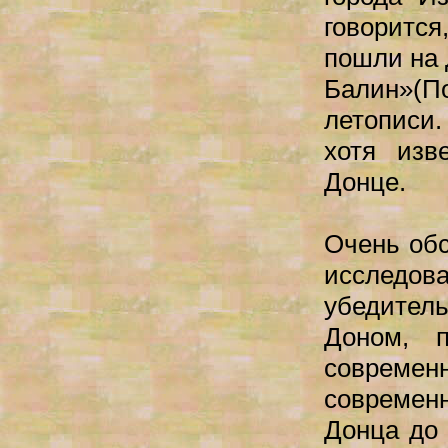
говорится
пошли на 
Балин»(П
летописи.
хотя изв
Донце.
Очень обс
исследо
убедител
Доном, 
современ
современн
Донца до 