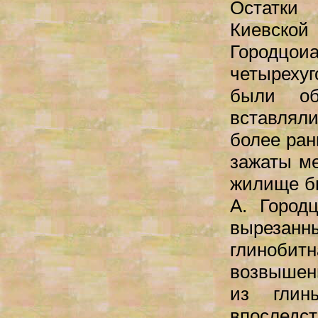
Остатки
Киевской
Городцоиа
четыреху
были об
вставляли
более ран
зажаты ме
жилище б
А. Город
вырезанны
глинобит
возвышен
из глин
впоследс