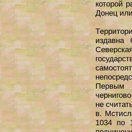
которой р
Донец ил
Территор
издавна 
Северска
госуда
самост
непосред
Первым
чернигово
не считат
в. Мстисл
1034 по 
подчинени