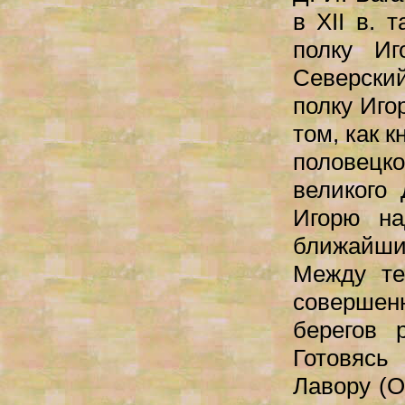
в XII в. 
полку Иг
Северски
полку Иго
том, как 
половецк
великого
Игорю на
ближайши
Между те
совершенн
берегов 
Готовясь
Лавору (О