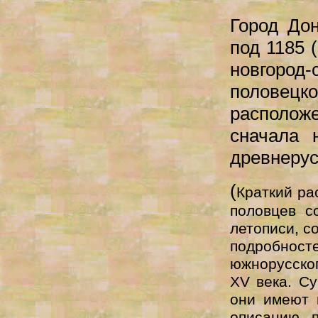
Город До
под 1185 
новгород-
половецко
расположе
сначала 
древнерус
(
Краткий ра
половцев с
летописи, с
подробносте
южнорусско
XV века. С
они имеют 
описанию п