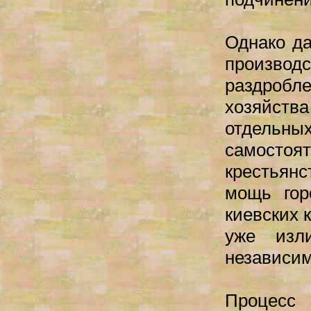
Однако д
произв
раздробл
хозяйств
отдельны
самосто
крестьянс
мощь гор
киевских 
уже изл
независи
Процесс