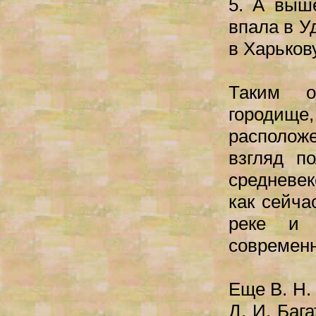
5. А выш
впала в У
в Харьков
Таким о
городище
расположе
взгляд п
средневек
как сейча
реке и 
современн
Еще В. Н. 
Д. И. Баг