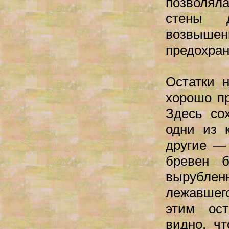
позволял
стены 
возвыш
предохран
Остатки 
хорошо пр
Здесь со
одни из 
другие —
бревен 
вырублен
лежавшег
этим ост
видно, ч