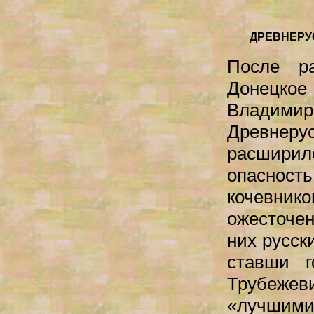
ДРЕВНЕРУ
После ра
Донецко
Владими
Древнерус
расширило
опаснос
кочевн
ожесточен
них русск
ставши 
Трубежев
«лучшими