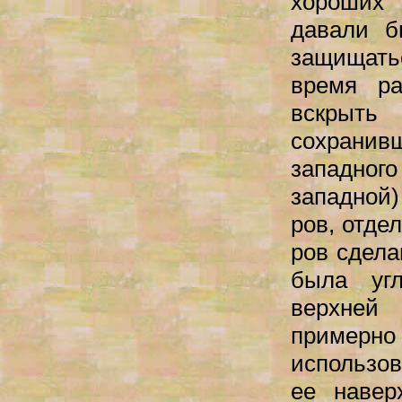
хороших 
давали б
защищать
время ра
вскрыть
сохранивш
западног
западной)
ров, отде
ров сдела
была угл
верхней
пример
использов
ее навер