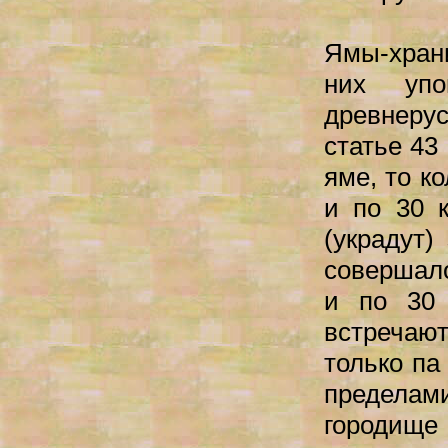
Ямы-храни
них упо
древнеру
статье 43
яме, то к
и по 30 к
(украдут)
совершало
и по 30 
встречают
только па
пределам
городище