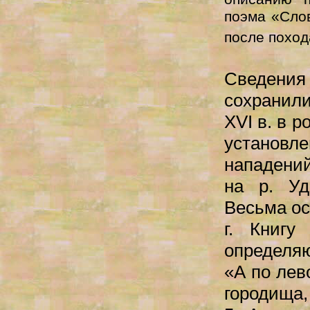
поэма «Слов
после поход
Сведения 
сохранили
XVI в. в 
установл
нападений
на р. Уд
Весьма ос
г. Книгу
определя
«А по лев
городища,