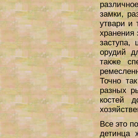
различное
замки, ра
утвари и 
хранения 
заступа,
орудий д
также сп
ремеслен
Точно та
разных р
костей 
хозяйстве
Все это п
детинца 