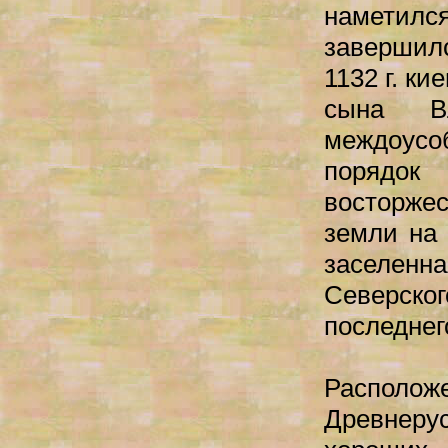
наметился
завершилс
1132 г. к
сына В
междоусоб
порядо
восторже
земли на 
заселенна
Северско
последнег
Располо
Древнерус