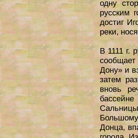
одну сто
русским г
достиг Иг
реки, нос
В 1111 г.
сообщает
Дону» и в
затем ра
вновь ре
бассейне
Сальниц
Большому
Донца, вп
города И