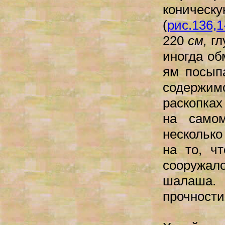
коничес
(
рис.136,1
220
см,
гл
иногда об
ям посып
содержимо
раскопках
на само
несколько
на то, ч
сооружа
шалаша.
прочности