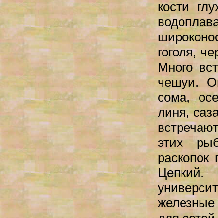
кости глу
водоплав
широконо
гоголя, ч
Много вс
чешуи. О
сома, осе
линя, саз
встречаю
этих ры
раскопок 
Цепкий.
универси
железные 