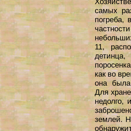
Хозяйстве
самых ра
погреба, 
частности
небольши
11, расп
детинца
поросенка
как во вре
она была
Для хране
недолго,
заброше
землей. Н
обнаружит