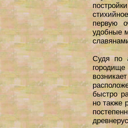
постройк
стихийно
первую о
удобные м
славянами
Судя по 
городище 
возникае
располож
быстро ра
но также 
постеп
древнерус