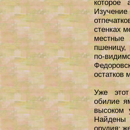
которое 
Изучени
отпечатко
стенках м
местные 
пшеницу, 
по-види
Федоровс
остатков 
Уже это
обилие я
высоком 
Найдены
орудия: ж