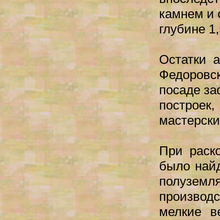
камнем и 
глубине 1
Остатки 
Федоровс
посаде за
построек
мастерски
При раско
было найд
полузем
производ
мелкие в