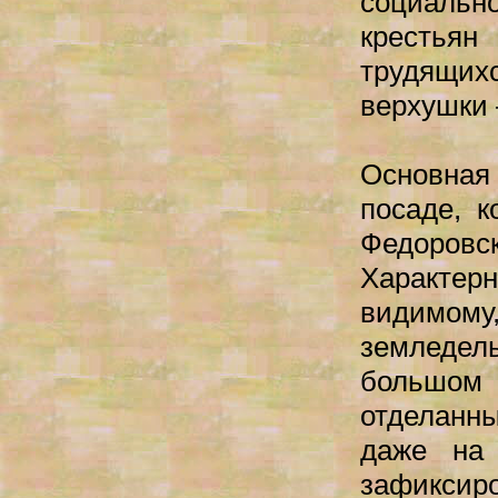
социаль
крестьян
трудящи
верхушки 
Основна
посаде, к
Федоровс
Характерн
видимому
земледе
большо
отделанн
даже на
зафиксиро