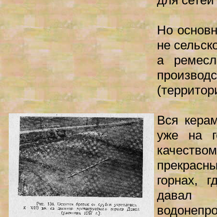
для сетей 
Но основ
не сельск
а ремесл
производ
(территори
Вся керам
уже на г
качество
прекрасны
горнах, г
давал 
водонепр