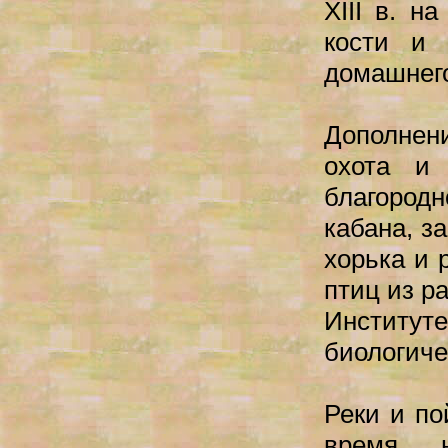
XIII в. н
кости и 
домашнего
Дополнени
охота и
благородн
кабана, з
хорька и 
птиц из ра
Инстит
биологиче
Реки и по
время 