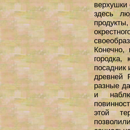
верхушки 
здесь лю
продукты
окрестн
своеобраз
Конечно, 
городка,
посадник 
древней 
разные д
и наблю
повиннос
этой те
позволил