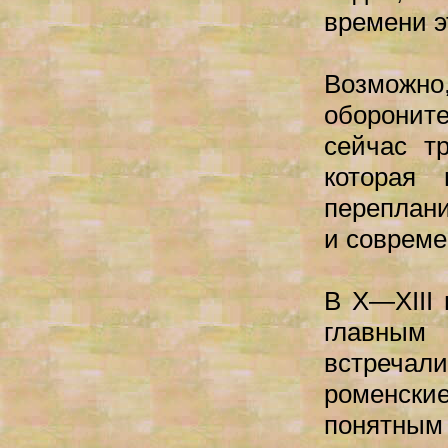
времени э
Возможно
оборонит
сейчас т
которая 
переплани
и совреме
В X—XIII 
главным
встречал
роменски
понятным