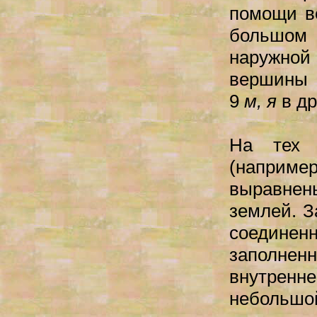
помощи в
большом 
наружной
вершины 
9
м, я
в д
На тех 
(например
выравнен
землей. З
соединен
заполнен
внутренне
небольшой