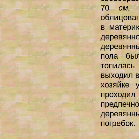
70
см
облицова
в матери
деревянн
деревянны
пола был
топилас
выходил в
хозяйке 
проходи
предпечно
деревян
погребок.