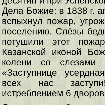
десятин и при Успенско
Дела Божие: в 1838 г. 
вспыхнул пожар, угро
поселению. Слёзы бедн
потушили этот пожа
Казанской иконой Бо
колени со слезами г
«Заступнице усердна
всех нас заступи
истреблением 6 дворов