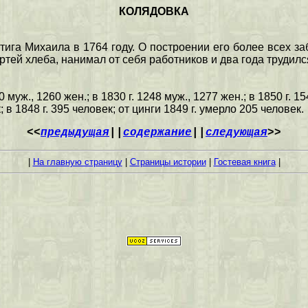
КОЛЯДОВКА
ига Михаила в 1764 году. О построении его более всех з
тей хлеба, нанимал от себя работников и два года трудилс
 муж., 1260 жен.; в 1830 г. 1248 муж., 1277 жен.; в 1850 г. 1
; в 1848 г. 395 человек; от цинги 1849 г. умерло 205 человек.
<<
предыдущая
||
содержание
||
следующая
>>
|
На главную страницу
|
Страницы истории
|
Гостевая книга
|