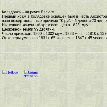
Колядовка – на речке Евсюге.
Первый храм в Колядовке освящён был в честь Архистрат
взяв пожертвованные прочими 70 рублей денег и 20 четвер
Нынешний каменный храм освящён в 1823 году.
Церковной земли 99 десятин.
Число прихожан: 1800 г. 1302 муж., 1233 жен.; в 1810 г. 1370
От холеры умерло в 1831 г. 65 человек; в 1847 г. 45 человек