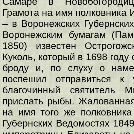
Самаре в Новобогородицк
Грамота на имя полковника 
– в Воронежских Губернски
Воронежским бумагам (Памя
1850) известен Острогож
Куколь, который в 1698 году
броду и, по слуху о наме
поспешил отправиться к 
благочинный святитель М
прислать рыбы. Жалованная 
на имя того же полковника
Губернских Ведомостях 1849