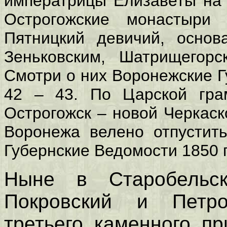
императрицы Елизаветы на 
Острогожские монастыри
Пятницкий девичий, основ
Зеньковским, Шатрищегорс
Смотри о них Воронежские Г
42 – 43. По Царской гра
Острогожск – новой Черкаск
Воронежа велено отпустит
Губернские Ведомости 1850 
Ныне в Старобельс
Покровский и Петро
третьего, каменного, пр