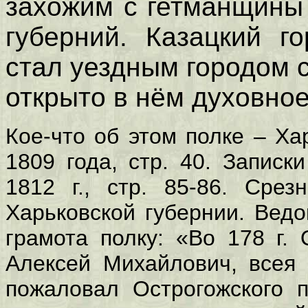
захожим с гетманщины
губерний. Казацкий г
стал уездным городом с
открыто в нём духовно
Кое-что об этом полке – Ха
1809 года, стр. 40. Записк
1812 г., стр. 85-86. Срез
Харьковской губернии. Ведо
грамота полку: «Во 178 г. О
Алексей Михайлович, всея 
пожаловал Острогожского п