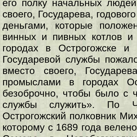
его полку начальных людей
своего, Государева, годово
деньгами, которые положе
винных и пивных котлов и 
городах в Острогожске и 
Государевой службы пожало
вместо своего, Государев
промыслами в городах Ос
безоброчно, чтобы было с 
службы служить». По Чу
Острогожский полковник Мих
которому с 1689 года велено