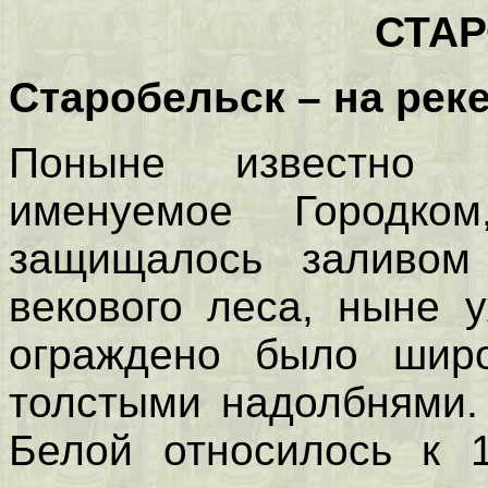
СТА
Старобельск – на рек
Поныне известно 
именуемое Городк
защищалось заливом
векового леса, ныне 
ограждено было широ
толстыми надолбнями.
Белой относилось к 