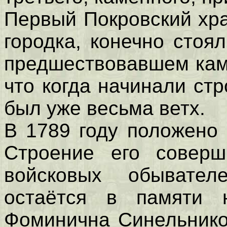
Первый Покровский хр
городка, конечно стоя
предшествовавшем каме
что когда начинали ст
был уже весьма ветх.
В 1789 году положено
Строение его соверш
войсковых обывател
остаётся в памяти 
Фоминична Синельнико