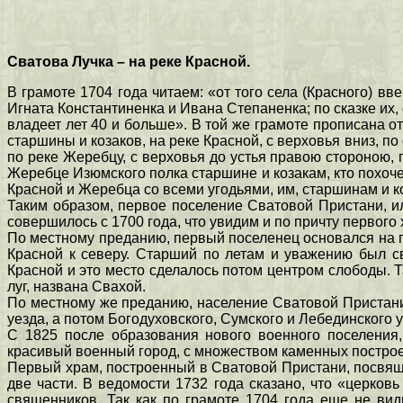
Сватова Лучка – на реке Красной.
В грамоте 1704 года читаем: «от того села (Красного) в
Игната Константиненка и Ивана Степаненка; по сказке их,
владеет лет 40 и больше». В той же грамоте прописана 
старшины и козаков, на реке Красной, с верховья вниз, по
по реке Жеребцу, с верховья до устья правою стороною,
Жеребце Изюмского полка старшине и козакам, кто похочет
Красной и Жеребца со всеми угодьями, им, старшинам и к
Таким образом, первое поселение Сватовой Пристани, и
совершилось с 1700 года, что увидим и по причту первого
По местному преданию, первый поселенец основался на пр
Красной к северу. Старший по летам и уважению был с
Красной и это место сделалось потом центром слободы. Т
луг, названа Свахой.
По местному же преданию, население Сватовой Пристани 
уезда, а потом Богодуховского, Сумского и Лебединского у
C 1825 после образования нового военного поселения,
красивый военный город, с множеством каменных построе
Первый храм, построенный в Сватовой Пристани, посвящ
две части. В ведомости 1732 года сказано, что «церков
священников. Так как по грамоте 1704 года еще не вид