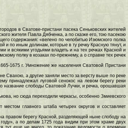
х городов в Сватове-пристани пасека Сеньковских жителей
кого жителя Павла Дябченка, а по сказке его, тою пасекою
ющего содержания: «велено по челобитью Изюмского полка
ой и по иным долинам, которые в ту речку Красную тянут, и
и и всякими угодьями владеть и на тех речках Красной и
скому полку в козаках по-прежнему, а о справке тех речек
1665-1675 г. Умножение же населения Сватовой Пристани
не Свахою, а другие заняли место за версту выше по реке
ему принадлежал луговой сенокос на левом берегу реки
шло название слободы Сватовой Лучки, и речка, орошавшая
ькова, но сюда переходили черкасы, особенно Змиевского
т местом главного штаба четырех округов и составляет
на правом берегу Красной, разделяющей ныне слободу на
 году», а по делам 1725 года видим при этом храме двух
ся тут еще не много, то показание ведомости о времени