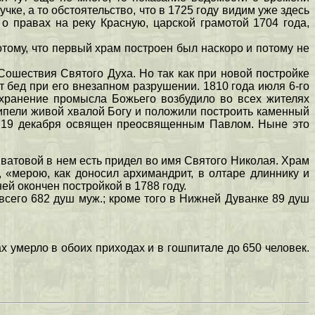
е, а то обстоятельство, что в 1725 году видим уже здесь
 о правах на реку Красную, царской грамотой 1704 года,
тому, что первый храм построен был наскоро и потому не
 Сошествия Святого Духа. Но так как при новой постройке
т бед при его внезапном разрушении. 1810 года июля 6-го
 хранение промысла Божьего возбудило во всех жителях
ипели живой хвалой Богу и положили построить каменный
 и 19 декабря освящен преосвященным Павлом. Ныне это
Сватовой в нем есть придел во имя Святого Николая. Храм
 «мерою, как доносил архимандрит, в олтаре длиннику и
ей окончен постройкой в 1788 году.
всего 682 душ муж.; кроме того в Нижней Дуванке 89 душ
ах умерло в обоих приходах и в гошпитале до 650 человек.