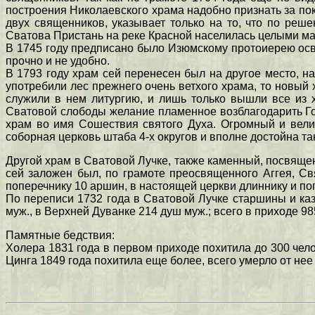
построения Николаевского храма надобно признать за пока
двух священников, указывает только на то, что по реше
Сватова Пристань на реке Красной населилась целыми ма
В 1745 году предписано было Изюмскому протоиерею освя
прочно и не удобно.
В 1793 году храм сей перенесен был на другое место, на
употребили лес прежнего очень ветхого храма, то новый х
служили в нем литургию, и лишь только вышли все из 
Сватовой слободы желание пламенное возблагодарить Го
храм во имя Сошествия святого Духа. Огромный и вели
соборная церковь штаба 4-х округов и вполне достойна та
Другой храм в Сватовой Лучке, также каменный, посвящен
сей заложен был, по грамоте преосвященного Аггея, Св
поперечнику 10 аршин, в настоящей церкви длиннику и поп
По переписи 1732 года в Сватовой Лучке старшины и каз
муж., в Верхней Дуванке 214 душ муж.; всего в приходе 9
Памятные бедствия:
Холера 1831 года в первом приходе похитила до 300 челов
Цинга 1849 года похитила еще более, всего умерло от нее