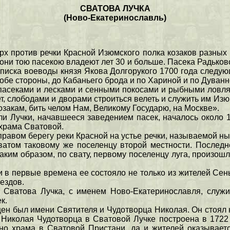
СВАТОВА ЛУЧКА
(Ново-Екатеринославль)
верх против речки Красной Изюмского полка козаков разны
 они тою пасекою владеют лет 30 и больше. Пасека Радьковс
отписка воеводы князя Якова Долгорукого 1700 года следу
 обе стороны, до Кабаньего брода и по Хариной и по Дуванн
 пасеками и лесками и сенными покосами и рыбными ловлям
, слободами и дворами строиться велеть и служить им Изюм
озакам, бить челом Нам, Великому Государю, на Москве».
ли Лучки, начавшееся заведением пасек, началось около 
 храма Сватовой.
авом берегу реки Красной на устье речки, называемой ны
ватом таковому же поселенцу второй местности. Последн
аким образом, по свату, первому поселенцу луга, произо
в первые времена ее состояло не только из жителей Сен
ездов.
 Сватова Лучка, с именем Ново-Екатеринославля, служи
к.
ен был имени Святителя и Чудотворца Николая. Он стоял 
ь Николая Чудотворца в Сватовой Лучке построена в 1722
но храма в Сватовой Пристани, да и жителей оказывает