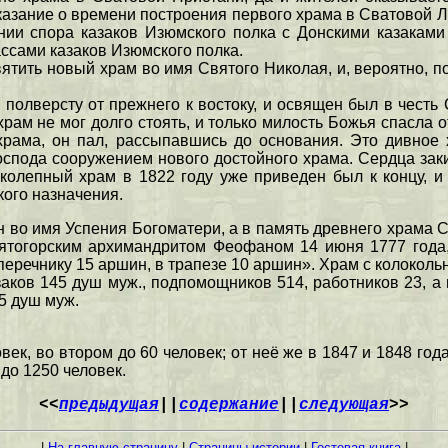
зание о времени построения первого храма в Сватовой Лучк
нии спора казаков Изюмского полка с Донскими казаками
ссами казаков Изюмского полка.
тить новый храм во имя Святого Николая, и, вероятно, по
 полверсту от прежнего к востоку, и освящен был в честь
рам не мог долго стоять, и только милость Божья спасла о
храма, он пал, рассыпавшись до основания. Это дивное
спода сооружением нового достойного храма. Сердца зак
колепный храм в 1822 году уже приведен был к концу,
кого назначения.
 во имя Успения Богоматери, а в память древнего храма 
ятогорским архимандритом Феофаном 14 июня 1777 года,
еречнику 15 аршин, в трапезе 10 аршин». Храм с колокольн
аков 145 душ муж., подпомощников 514, работников 23, а 
85 душ муж.
ек, во втором до 60 человек; от неё же в 1847 и 1848 год
 до 1250 человек.
<<
предыдущая
||
содержание
||
следующая
>>
|
На главную страницу
|
Страницы истории
|
Гостевая книга
|