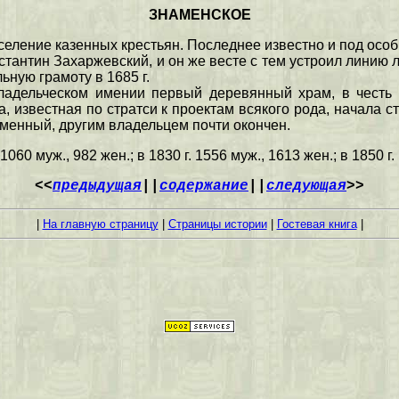
ЗНАМЕНСКОЕ
селение казенных крестьян. Последнее известно и под осо
тантин Захаржевский, и он же весте с тем устроил линию л
ьную грамоту в 1685 г.
ладельческом имении первый деревянный храм, в честь
звестная по стратси к проектам всякого рода, начала с
аменный, другим владельцем почти окончен.
1060 муж., 982 жен.; в 1830 г. 1556 муж., 1613 жен.; в 1850 г
<<
предыдущая
||
содержание
||
следующая
>>
|
На главную страницу
|
Страницы истории
|
Гостевая книга
|