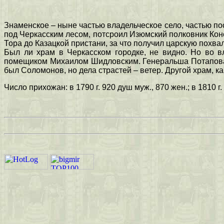
Знаменское – ныне частью владельческое село, частью по
под Черкасским лесом, потсроил Изюмский полковник Конс
Тора до Казацкой пристани, за что получил царскую похвал
Был ли храм в Черкасском городке, не видно. Но во в
помещиком Михаилом Шидловским. Генеральша Потапова, и
был Соломонов, но дела страстей – ветер. Другой храм, к
Число прихожан: в 1790 г. 920 душ муж., 870 жен.; в 1810 г. 