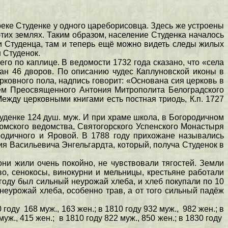
реке Студенке у одного цареборисовца. Здесь же устроены
тих землях. Таким образом, население Студенка началось
ки Студенца, там и теперь ещё можно видеть следы жилых
 Студенок.
го по каплице. В ведомости 1732 года сказано, что «села
жан 46 дворов. По описанию чудес Каплуновской иконы в
ковного пола, надпись говорит: «Основана сия церковь в
ием Преосвященного Антония Митрополита Белоградского
ежду церковными книгами есть постная триодь, К.п. 1727
туденке 124 душ. муж. И при храме школа, в Богородичном
зюмского ведомства, Святогорского Успенского Монастыря
родичного и Яровой. В 1788 году прихожане назывались
ия Васильевича Энгельгардта, который, получа Студенок в
ни жили очень покойно, не чувствовали тягостей. Земли
о, сенокосы, винокурни и мельницы, крестьяне работали
 году был сильный неурожай хлеба, и хлеб покупали по 10
 неурожай хлеба, особенно трав, а от того сильный падёж
 году 168 муж., 163 жен.; в 1810 году 932 муж., 982 жен.; в
уж., 415 жен.; в 1810 году 822 муж., 850 жен.; в 1830 году