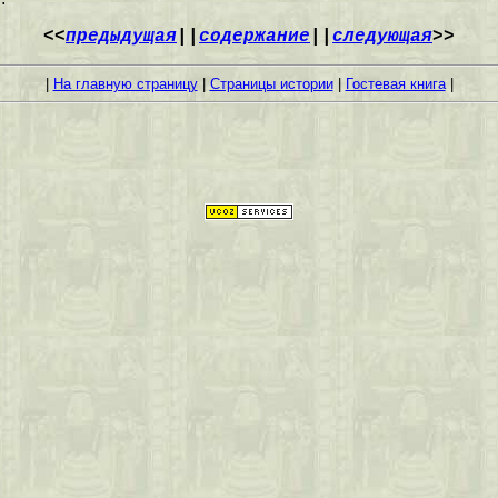
<<
предыдущая
||
содержание
||
следующая
>>
|
На главную страницу
|
Страницы истории
|
Гостевая книга
|