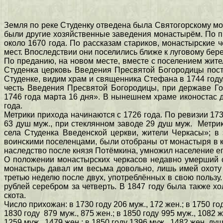
Земля по реке Студенку отведена была Святогорскому мон
были другие хозяйственные заведения монастырём. По пр
около 1670 года. По рассказам стариков, монастырские 
мест. Впоследствии они поселились ближе к луговому бере
По преданию, на новом месте, вместе с поселением жител
Студенка церковь Введения Пресвятой Богородицы постр
Студенке, видим храм и священника Стефана в 1744 году
честь Введения Пресвятой Богородицы, при державе Го
1746 года марта 16 дня». В нынешнем храме иконостас д
года.
Метрики прихода начинаются с 1726 года. По ревизии 173
63 душ муж., при стеклянном заводе 29 душ муж. Метрик
села Студенка Введенской церкви, жители Черкасы»; в
воинскими поселенцами, были отобраны от монастыря в ка
наследство после князя Потёмкина, умножил население ег
О положении монастырских черкасов недавно умерший ст
монастырь давал им весьма довольно, лишь имей охоту 
третью неделю после двух, употреблённых в свою пользу.
рублей серебром за четверть. В 1847 году была также хо
скота.
Число прихожан: в 1730 году 206 муж., 172 жен.; в 1750 год
1830 году 879 муж., 875 жен.; в 1850 году 995 муж., 1082 
1259 муж., 1479 жен.; в 1850 году 1396 муж., 1482 жен. душ