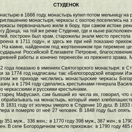
СТУДЕНОК
астырю в 1666 году, монастырь купил потом мельницу на 
иглашению монастыря, черкасы с охотою поселились на э
черкасы первоначально жили в бору, при самом истоке ре
гу Донца, на той же речке Студенке, где и ныне расположен
ей, построен был храм, старожилы знали место престола е
оена в 1711 году», и здесь же при ней показано прихо
. На камне, найденном под жертвенником при перемене цер
сударыни Российской Елизавете Петровне, благословен
ревней работы и конечно перенесён из прежнего храма. М
2 года показано в имениях Святогорского монастыря: в С
и за 1774 год надписаны так: «Белогородской епархии И
 этом же приходе числились монастырские черкасы Бого
зну, а в 1794 году сделались крестьянами генерала Васил
о черкасскими и русскими крестьянами.
арец Мафусаил, сам бывший из числа их, говорил, что о
обрабатывать на монастырь, который имел хлебопашеств
 В 1831 году от холеры умерло в Студенке 10 душ. В 1833
лера и померло от неё 27 человек. В 1848 году был опять
у 351 муж., 336 жен.; в 1770 году 398 муж., 387 жен.; в 1790
жен. В селе Богородичном число прихожан: в 1790 году 465 м
.