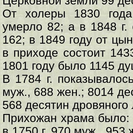
Церковной земли 99 де
От холеры 1830 года
умерло 82; а в 1848 г
162; в 1849 году от цы
в приходе состоит 143
1801 году было 1145 ду
В 1784 г. показывало
муж., 688 жен.; 8014 д
568 десятин дровяного 
Прихожан храма было: в
в 1750 г. 970 муж., 953 