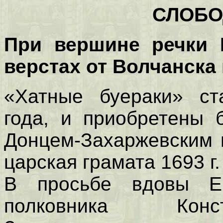
СЛОБО
При вершине речки 
верстах от Волчанска 
«Хатные буераки» ст
года, и приобретены 
Донцем-Захаржевским в
царская грамата 1693 г.
В просьбе вдовы Ев
полковника Конс