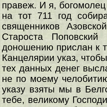
правеж. И я, богомолец
на тот 711 год собир
священников Азовской
Староста Поповский
доношению прислан к т
Канцелярии указ, чтобы
тех данных денег высл
не по моему челобити
указу взяты мы в Белг
тебе, великому Господи