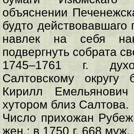
объяснении Печенежска
будто действовавшаго 
навлек на себя нак
подвергнуть собрата св
1745–1761 г. дух
Салтовскому округу 
Кирилл Емельянович
хутором близ Салтова.
Число прихожан Рубежн
жен.; в 1750 г. 668 муж.,