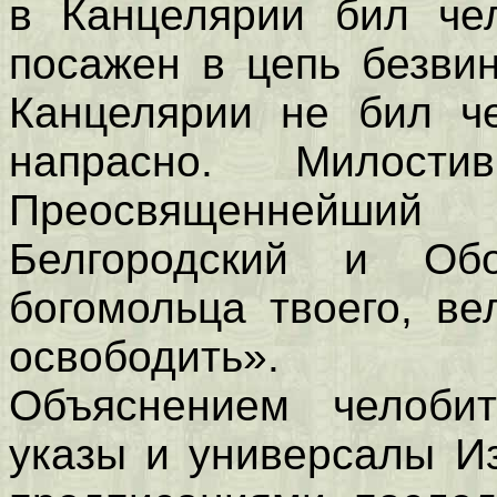
в Канцелярии бил чел
посажен в цепь безвин
Канцелярии не бил ч
напрасно. Милости
Преосвященнейший
Белгородский и Обо
богомольца твоего, ве
освободить».
Объяснением челоби
указы и универсалы И