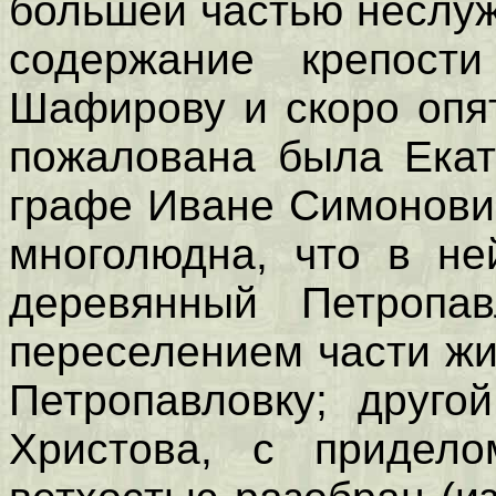
большей частью неслу
содержание крепости
Шафирову и скоро опят
пожалована была Екат
графе Иване Симонови
многолюдна, что в не
деревянный Петропав
переселением части жи
Петропавловку; друго
Христова, с придело