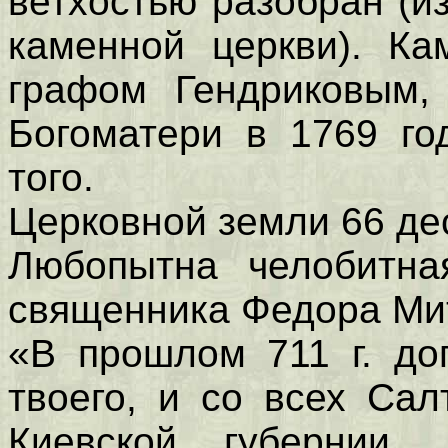
ветхостью разобран (и
каменной церкви). Ка
графом Гендриковым,
Богоматери в 1769 го
того.
Церковной земли 66 де
Любопытна челобитна
священника Федора Ми
«В прошлом 711 г. до
твоего, и со всех Сал
Киевской губернии,