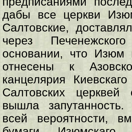
предписаниями послед
дабы все церкви Изюм
Салтовские, доставля
через Печенежског
основании, что Изюм 
отнесены к Азовск
канцелярия Киевскаго
Салтовских церквей 
вышла запутанность.
всей вероятности, вм
бумаги Изюмскаго 