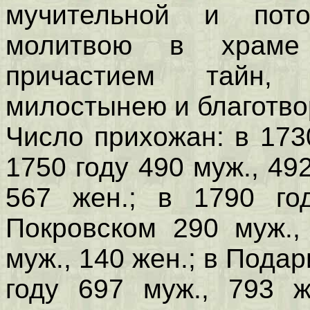
мучительной и пот
молитвою в храме
причастием тайн, 
милостынею и благотво
Число прихожан: в 1730
1750 году 490 муж., 492
567 жен.; в 1790 го
Покровском 290 муж.,
муж., 140 жен.; в Подар
году 697 муж., 793 