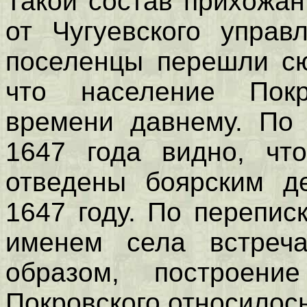
Такой состав прихожан
от Чугуевского управ
поселенцы перешли сю
что население Покр
времени давнему. По 
1647 года видно, что
отведены боярским д
1647 году. По перепис
именем села встреча
образом, построени
Покровского относилось,