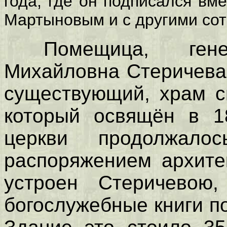
года, где он подписался вм
Мартыновым и с другими сот
Помещица, гене
Михайловна Стеричева
существующий, храм с
который освящён в 18
церкви продолжал
распоряжением архите
устроен Стеричевою
богослужебные книги п