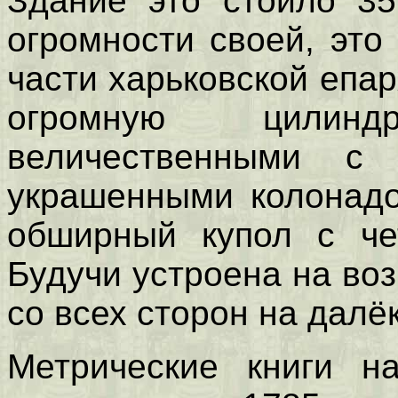
Здание это стоило 35
огромности своей, это
части харьковской епа
огромную цилин
величественными с 
украшенными колонадо
обширный купол с че
Будучи устроена на во
со всех сторон на далё
Метрические книги н