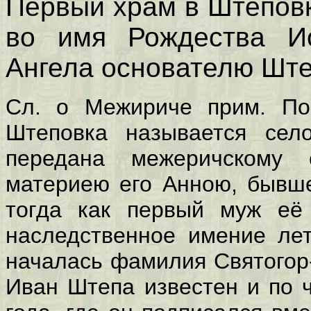
Первый храм в Штеповк
во имя Рождества И
Ангела основателю Ште
Сл. о Межириче прим. По
Штеповка называется сел
передана межеричскому 
материею его Анною, бывше
тогда как первый муж е
наследственное имение лет
началась фамилия Святогор-
Иван Штепа известен и по 