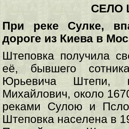
СЕЛО
При реке Сулке, в
дороге из Киева в Мос
Штеповка получила св
её, бывшего сотник
Юрьевича Штепи, 
Михайлович, около 167
реками Сулою и Псло
Штеповка населена в 19