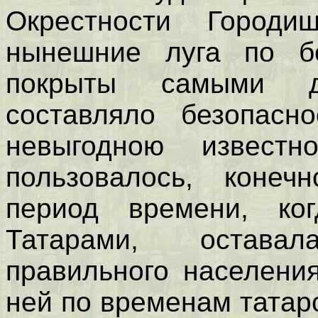
Окрестности Горо
нынешние луга по б
покрыты самыми д
составляло безопасн
невыгодною известн
пользовалось, конеч
период времени, ког
Татарами, остава
правильного населени
ней по временам татар