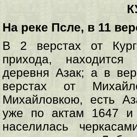
К
На реке Псле, в 11 ве
В 2 верстах от Курга
прихода, находится
деревня Азак; а в ве
верстах от Михай
Михайловкою, есть Аз
уже по актам 1647 и 
населилась черкасам