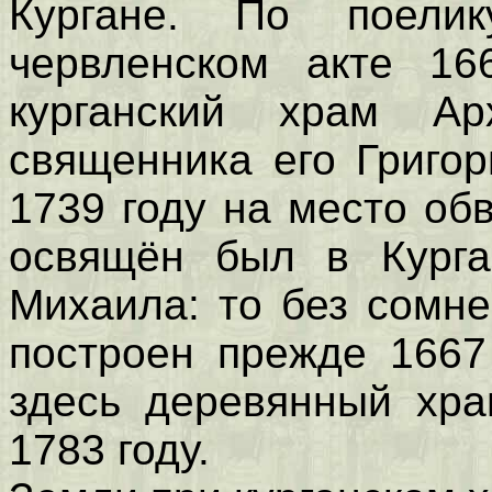
Кургане. По поел
червленском акте 16
курганский храм А
священника его Григор
1739 году на место об
освящён был в Курга
Михаила: то без сомн
построен прежде 1667
здесь деревянный хра
1783 году.