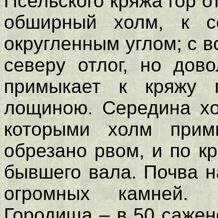
Псельского кряжа гор 
обширный холм, к се
округленным углом; с во
северу отлог, но дов
примыкает к кряжу г
лощиною. Середина хо
которыми холм прим
обрезано рвом, и по к
бывшего вала. Почва н
огромных камней. В
Городища – в 50 саже