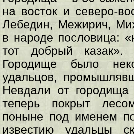
на восток и северо-во
Лебедин, Межирич, Ми
в народе пословица: «
тот добрый казак». 
Городище было нек
удальцов, промышлявш
Невдали от городища 
теперь покрыт лесом
поныне под именем по
известию удальцы с