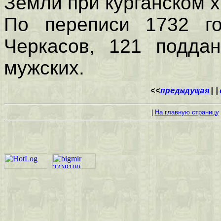
Земли при курганском х
По переписи 1732 г
Черкасов, 121 подда
мужских.
<<
предыдущая
||
|
На главную страницу