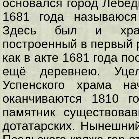
основался город Лебеди
1681 года называюся
Здесь был и храм
построенный в первый р
как в акте 1681 года п
ещё деревнею. Уцел
Успенского храма н
оканчиваются 1810 г
памятник существовав
дотатарских. Нынешни