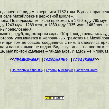
 давнее: её видим в переписи 1732 года. В делах правле
 в селе Михайловке в церковной школе».
ла. По ведомостям число прихожан: в 1730 году 785 муж., 7
оду 1243 муж., 1269 жен., в 1830 году 1335 муж., 1482 жен., 
ень преполовения.
ныне цел дуб, под которым сидел Пётр I, когда решались су
о котором упоминается в жалованных грамотах на Михайловк
 и при том не совсем соединяясь с ним, а отделяясь при
опа и насыпи ныне не видно. Вид с кургана – на восток и 
ище, был притон удальцев – гайдамаков. И здесь же, - приб
<<
предыдущая
||
содержание
||
следующая
>>
|
На главную страницу
|
Страницы истории
|
Гостевая книга
|