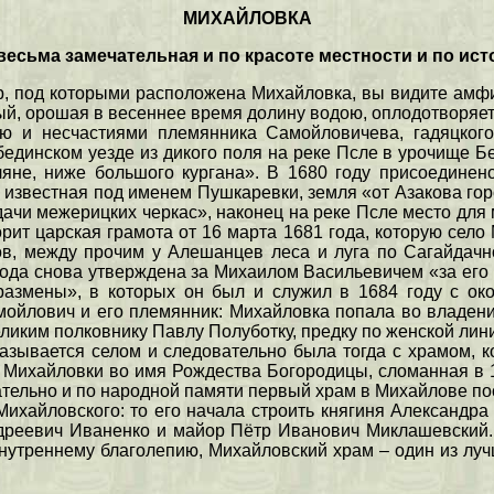
МИХАЙЛОВКА
, весьма замечательная и по красоте местности и по 
р, под которыми расположена Михайловка, вы видите амф
рый, орошая в весеннее время долину водою, оплодотворяе
ю и несчастиями племянника Самойловичева, гадяцког
инском уезде из дикого поля на реке Псле в урочище Беси
яне, ниже большого кургана». В 1680 году присоединено
известная под именем Пушкаревки, земля «от Азакова горо
чи межерицких черкас», наконец на реке Псле место для
рит царская грамота от 16 марта 1681 года, которую село
ов, между прочим у Алешанцев леса и луга по Сагайдач
ода снова утверждена за Михаилом Васильевичем «за его
размены», в которых он был и служил в 1684 году с о
ойлович и его племянник: Михайловка попала во владение
ликим полковнику Павлу Полуботку, предку по женской лин
азывается селом и следовательно была тогда с храмом,
 Михайловки во имя Рождества Богородицы, сломанная в 1
ательно и по народной памяти первый храм в Михайлове пос
ихайловского: то его начала строить княгиня Александр
ндреевич Иваненко и майор Пётр Иванович Миклашевский
нутреннему благолепию, Михайловский храм – один из луч