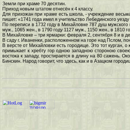
Земли при храме 70 десятин.
Приход новым штатом отнесён к 4 классу.
Для прихожан при храме есть школа, - учреждение весьма
пишет: «1741 года имел я учительство Лебединского уезду
По переписи в 1732 году в Михайловке 787 душ мужского по
муж., 1065 жен., в 1790 году 1127 муж., 1150 жен., в 1810 г
В Михайловке – три ярмарки: февраля 2, сентября 8 и в д
В саду г. Иваненки, расположенном на горе над Пслом, по
В версте от Михайловки есть городище. Это тот курган, 
примыкает к хребту гор одною западною стороною своею
востока к западу, простирается в длину на 80 сажень. Ок
Бинскин. Народ говорит, что здесь, как и в Азацком город