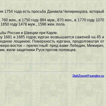
ния 1754 года есть просьба Даниила Чепиринцова, который
60 жен., в 1750 году 884 муж., 870 жен., в 1770 году 1070
в 1850 году 1476 муж., 1596 жен. пола.
дьбы России и Швеции при Карле.
у 1681 и 1685 годов; курган возвышается саженей на 45 и
родною лощиною. Поверхность кургана, продолговатая от
северо-восток – прелестный: пред вами Лебедин, Межирич,
авим, жили защитники Руси против половцев.
DaliZovut@yandex.ru