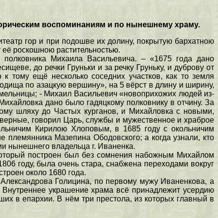
историческим воспоминаниям и по нынешнему храму.
итеатр гор и при подошве их долину, покрытую бархатною
т её роскошною растительностью.
о полковника Михаила Васильевича. – «1675 года дано
щеве, до речки Груньки и за речку Груньку, и дуброву от
 к тому ещё несколько соседних участков, как то земля
дища по азацкую вершину», на 5 вёрст в длину и ширину,
 мельницы; - Михаил Васильевич «новоприхожих людей из-
 Михайловка дано было гадяцкому полковнику в отчину. За
ному шляху до Частых курганов, и Михайловка с новыми,
 верные, говорил Царь, службы и мужественное и храброе
кольничим Кирилою Хлоповым, в 1685 году с окольничим
 племянника Мазепина Ободовского; а когда узнали, кто
ии нынешнего владельца г. Иваненка.
 который построен был без сомнения набожным Михайлом
806 году, была очень стара, снабжена переходами вокруг
троен около 1680 года.
а Александрова Голицина, по первому мужу Иваненкова, а
. Внутреннее украшение храма всё принадлежит усердию
ших в епархии. В нём три престола, из которых главный в