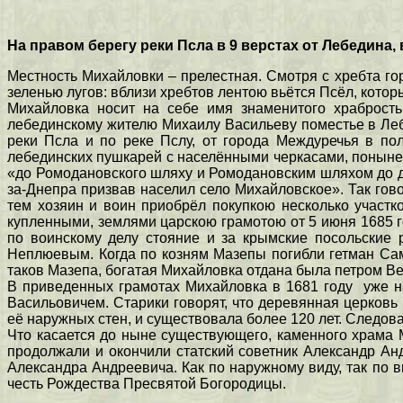
На правом берегу реки Псла в 9 верстах от Лебедина
Местность Михайловки – прелестная. Смотря с хребта го
зеленью лугов: вблизи хребтов лентою вьётся Псёл, кото
Михайловка носит на себе имя знаменитого храбрость
лебединскому жителю Михаилу Васильеву поместье в Лебед
реки Псла и по реке Пслу, от города Междуречья в пол
лебединских пушкарей с населёнными черкасами, поныне 
«до Ромодановского шляху и Ромодановским шляхом до да
за-Днепра призвав населил село Михайловское». Так гово
тем хозяин и воин приобрёл покупкою несколько участк
купленными, землями царскою грамотою от 5 июня 1685 г
по воинскому делу стояние и за крымские посольские 
Неплюевым. Когда по козням Мазепы погибли гетман Сам
таков Мазепа, богатая Михайловка отдана была петром Ве
В приведенных грамотах Михайловка в 1681 году уже н
Васильовичем. Старики говорят, что деревянная церковь
её наружных стен, и существовала более 120 лет. Следов
Что касается до ныне существующего, каменного храма М
продолжали и окончили статский советник Александр А
Александра Андреевича. Как по наружному виду, так по в
честь Рождества Пресвятой Богородицы.