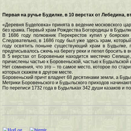
Первая на ручье Будилке, в 10 верстах от Лебедина, в
«Деревня Буделовка» принята в ведение московского царя
без храма. Первый храм Рождества Богородицы в Будылке
В 1686 году полковник Перекрестов купил у боярских
Следовательно, в 1686 году был уже здесь храм, которы
году освятить поныне существующий храм в Будылке, п
предписывалось сжечь на берегу реки и пепел бросить в в
В 5 верстах от Боровеньки находится местечко Селище,
причислены частью к Боровеньской, частью к Будыльской 
Нет сомнения, что это – то самое место, которое по ста
которых скажем в другом месте.
Боровеньский причт владеет 68 десятинами земли, а Будыл
Метрики Боровеньского и Будыльского приходов начинаютс
По переписи 1732 года в Будыльках 342 души казаков и п