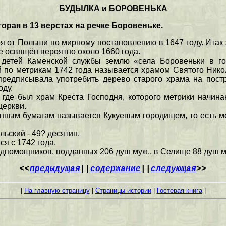
БУДЫЛКА и БОРОВЕНЬКА
торая в 13 верстах на речке Боровеньке.
 от Польши по мирному постановлению в 1647 году. Итак 
 освящён вероятно около 1660 года.
 детей Каменской службы землю «села Боровеньки в г
й по метрикам 1742 года называется храмом Святого Нико
редписывала употребить дерево старого храма на пост
оду.
 где был храм Креста Господня, которого метрики начина
церкви.
ринным бумагам называется Кукуевым городищем, то есть ме
ьский - 49? десятин.
я с 1742 года.
одпомощников, подданных 206 душ муж., в Селище 88 душ му
<<
предыдущая
||
содержание
||
следующая
>>
|
На главную страницу
|
Страницы истории
|
Гостевая книга
|