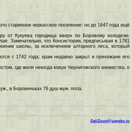
это старинное черкасское поселение: но до 1647 года ещё
ору от Кукуева городища вверх по Боровому колодезю.
лая. Замечательно, что Консистория, предписывая в 1781
роение школы, за исключением алтарного леса, который
ются с 1742 года; храм недавно закрыт и прихожане его
стом, где жили некогда ковуи Черниговского княжества, о
ж., в Боровеньках 76 душ муж. пола.
DaliZovut@yandex.ru