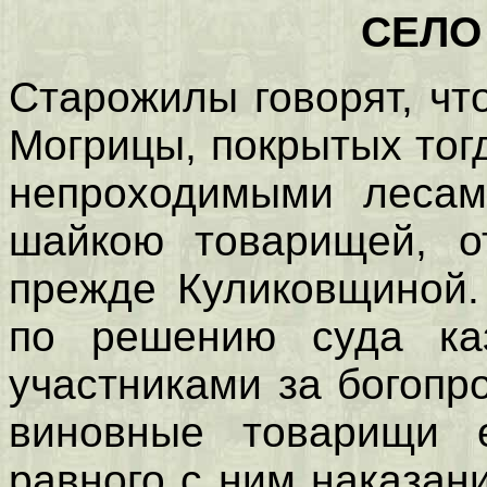
СЕЛО
Старожилы говорят, чт
Могрицы, покрытых тог
непроходимыми лесам
шайкою товарищей, о
прежде Куликовщиной.
по решению суда ка
участниками за богопр
виновные товарищи 
равного с ним наказан