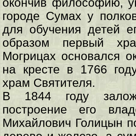
окончив философию, у
городе Сумах у полко
для обучения детей е
образом первый хр
Могрицах основался о
на кресте в 1766 год
храм Святителя.
В 1844 году зало
построение его вла
Михайлович Голицын по