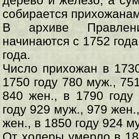
дерево и железо, а с
собирается прихожанам
В архиве Правлен
начинаются с 1752 года
года.
Число прихожан в 1730
1750 году 780 муж., 751
840 жен., в 1790 году
году 929 муж., 979 жен.
жен., в 1850 году 924 м
От холеры умерло в 183