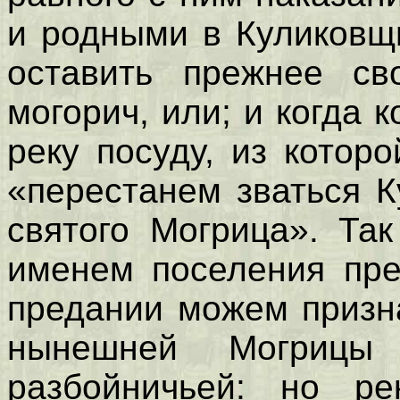
и родными в Куликовщи
оставить прежнее св
могорич, или; и когда 
реку посуду, из которо
«перестанем зваться 
святого Могрица». Та
именем поселения пре
предании можем призна
нынешней Могрицы
разбойничьей: но р