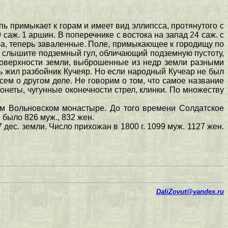
ь примыкает к горам и имеет вид эллипсса, протянутого с
 саж. 1 аршин. В поперечнике с востока на запад 24 саж. с
еба, теперь заваленные. Поле, примыкающее к городищу по
ко слышите подземный гул, обличающий подземную пустоту,
 поверхности земли, выброшенные из недр земли разными
сь жил разбойник Кучеяр. Но если народный Кучеар не был
ем о другом деле. Не говорим о том, что самое название
онеты, чугунные оконечности стрел, клинки. По множеству
ном Вольновском монастыре. До того времени Солдатское
 было 826 муж., 832 жен.
дес. земли. Число прихожан в 1800 г. 1099 муж. 1127 жен.
DaliZovut@yandex.ru