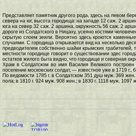
Представляет памятник другого рода, здесь на левом бер
севера на юг, высота городища: на западе 12 саж. 2 аршин
юга на север 32 саж. 2 аршина, окружность 56 саж. 2 ар
дороге из Солдатского в Ницаху, усеяно костями человеч
скрытую слоем зеили. Вероятно здесь кроются каменные
случаями. С городища открывается вид на несколько деся
предводителем собственно шайки крымских грабителей, т
местности городище говорит о существовании здес города
остатков жилого быта видно, что городище и северная окр
Храм в Солдатском во имя Василия Великого построен в
поселение московских солдат, — известное уже в 1719 г., 
По ведомости 1785 г. в Солдатском 351 душ муж. 369 жен.
пола; в 1810 г. 924 муж. 908 жен.; в 1830 г. 1118 муж. 1097 