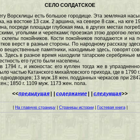
СЕЛО СОЛДАТСКОЕ
егу Ворсклицы есть большое городище. Эта земляная насып
а, на востоке 13 саж. 2 аршина, на севере 8 саж., на юге 19
шина, посреди площади глубокая яма, в других местах погр
ескими, угольями и черепками; проезжая зтою дорогою лег
 склепы покойников. Кости покойников попадаются и на
тков верст в разные стороны. По народному рассказу зде
о вещественные памятники, находимые здесь, говорят совс
. Здесь в разное время находили татарские серебряные м
естность его густо были населены.
 1794 г., и иконостас его куплен тогда же в упразднен
было частью Катанского михайловского прихода, где в 1790 г.
 однодворцев; 13 муж.18 жен. подданных черкасов при 2847 
жен.; 1850 г. 1109 муж. 1173 жен. пола.
<<
предыдущая
||
содержание
||
следующая
>>
|
На главную страницу
|
Страницы истории
|
Гостевая книга
|