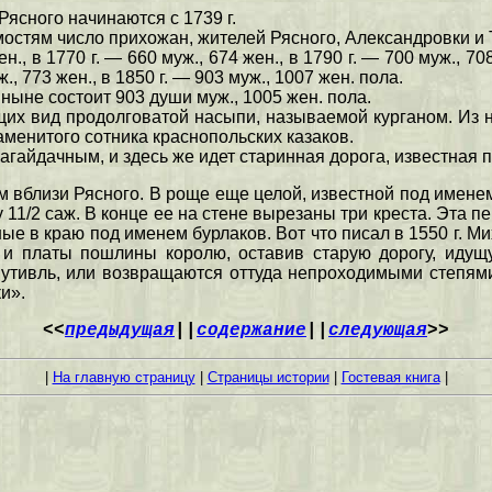
ясного начинаются с 1739 г.
мостям число прихожан, жителей Рясного, Александровки и 
ен., в 1770 г. — 660 муж., 674 жен., в 1790 г. — 700 муж., 708
ж., 773 жен., в 1850 г. — 903 муж., 1007 жен. пола.
 ныне состоит 903 души муж., 1005 жен. пола.
ющих вид продолговатой насыпи, называемой курганом. Из
аменитого сотника краснопольских казаков.
агайдачным, и здесь же идет старинная дорога, известная
вблизи Рясного. В роще еще целой, известной под именем 
 11/2 саж. В конце ее на стене вырезаны три креста. Эта 
ные в краю под именем бурлаков. Вот что писал в 1550 г. М
и платы пошлины королю, оставив старую дорогу, идущ
тивль, или возвращаются оттуда непроходимыми степями: т
и».
<<
предыдущая
||
содержание
||
следующая
>>
|
На главную страницу
|
Страницы истории
|
Гостевая книга
|