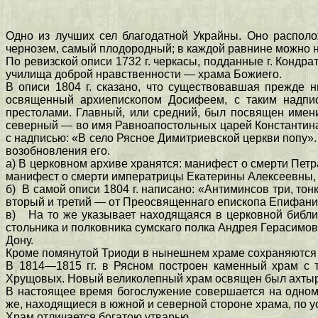
Одно из лучших сел благодатной Украйны. Оно располо
чернозем, самый плодородный; в каждой равнине можно на
По ревизской описи 1732 г. черкасы, подданные г. Кондра
училища доброй нравственности — храма Божиего.
В описи 1804 г. сказано, что существовавшая прежде 
освященный архиепископом Досифеем, с таким надпис
престолами. Главный, или средний, был посвящен имен
северный — во имя Равноапостольных царей Константина 
с надписью: «В село Рясное Димитриевской церкви попу». 
возобновления его.
а) В церковном архиве хранятся: манифест о смерти Петра
манифест о смерти императрицы Екатерины Алексеевны, при
б) В самой описи 1804 г. написано: «Антиминсов три, то
вторый и третий — от Преосвященнаго епископа Епифания 
в) На то же указывает находящаяся в церковной библиот
стольника и полковника сумскаго полка Андрея Герасимов
Дону.
Кроме помянутой Триоди в нынешнем храме сохраняются древни
В 1814—1815 гг. в Рясном построен каменный храм с 
Хрущовых. Новый великолепный храм освящен был ахтыр
В настоящее время богослужение совершается на одном 
же, находящиеся в южной и северной стороне храма, по 
Храм отличается богатою утварью.