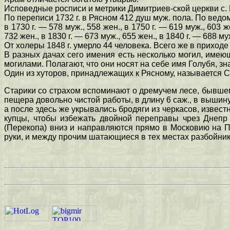
Исповедные росписи и метрики Димитриев-ской церкви с. Р
По переписи 1732 г. в Рясном 412 душ муж. пола. По ведо
в 1730 г. — 578 муж., 558 жен., в 1750 г. — 619 муж., 603 ж
732 жен., в 1830 г. — 673 муж., 655 жен., в 1840 г. — 688 му
От холеры 1848 г. умерло 44 человека. Всего же в приходе
В разных дачах сего имения есть несколько могил, име
могилами. Полагают, что они носят на себе имя Голубя, зн
Один из хуторов, принадлежащих к Рясному, называется С
Старики со страхом вспоминают о дремучем лесе, бывшем 
пещера довольно чистой работы, в длину 6 саж., в вышину
а после здесь же укрывались бродяги из черкасов, извест
купцы, чтобы избежать двойной переправы чрез Днепр 
(Перекопа) вниз и направляются прямо в Московию на Пу
руки, и между прочим шатающиеся в тех местах разбойник