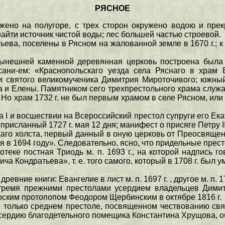
РЯСНОЕ
жено на полугоре, с трех сторон окружено водою и пр
йти источник чистой воды; лес большей частью строевой.
тьева, поселены в Рясном на жалованной земле в 1670 г.; 
нынешней каменной деревянная церковь построена была в
ани-ем: «Краснопольскаго уезда села Ряснаго в храм 
и святого великомученика Димитрия Мироточивого; южны
и Елены. Памятником сего трехпрестольного храма служат 
Но храм 1732 г. не был первым храмом в селе Рясном, или 
 I и восшествии на Всероссийский престол супруги его Ека
сланный 1727 г. мая 12 дня; манифест о присяге Петру II,
нкаго холста, первый данный в оную церковь от Преосвящен
в 1694 году». Следовательно, ясно, что придельные прест
еке постная Триодь м. п. 1693 г., на которой надпись го
ича Кондратьева», т. е. того самого, который в 1708 г. б
е книги: Евангелие в лист м. п. 1697 г. , другое м. п. 1748 
тремя прежними престолами усердием владельцев Дими
ским протопопом Феодором Щербинским в октябре 1816 г.
только среднем престоле, посвященном чествованию свя
усердию благодетельного помещика Константина Хрущова, о