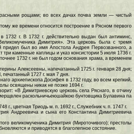
екрасными рощами; во всех дачах почва земли — чистый
к тому же времени относится построение в Рясном первого
 1732 г. В 1732 г. действительно выдан был антиминс,
Великомученика Димитрия». Эта церковь была с тремя
й придел был во имя Апостола Андрея Первозванного, а
три каменные каплицы и указ консистории 5 июля 1736 г.
точнее 1732 г. не был годом основания храма, а временем
терины Алексеевны, напечатанный 1725 г. генваря 28 дня;
 печатанный 1727 г. мая 7 дня.
наго архиепископа Досифея в 1732 году, во всем крепкий,
олы освящены никак не позже 1694 г.
ворит: «В Димитриевскую церковь села Ряснаго, в отчину
ыл умерщвлен раскольничьеюшайкою бунтовщика Булавина па
г., цветная Триодь м. п. 1692 г., Служебник ч. п. 1747 г.
трия Андреевича и сына его Константина Димитриевича
того великомученика Димитрия (Мироточивого); престолы
бновляются и приводятся в благолепное состояние.