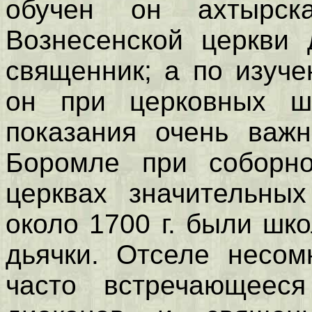
обучен он ахтырск
Вознесенской церкви 
священник; а по изуч
он при церковных ш
показания очень важн
Боромле при соборно
церквах значительных
около 1700 г. были шк
дьячки. Отселе несом
часто встречающеес