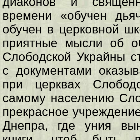
диаконов и священн
времени «обучен дьяч
обучен в церковной шк
приятные мысли об об
Слободской Украйны с
с документами оказыв
при церквах Слобод
самому населению Сло
прекрасное учреждение
Днепра, где уния вы
книги, чтоб быть 