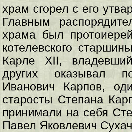
храм сгорел с его утв
Главным распорядите
храма был протоиерей
котелевского старшины
Карле XII, владевши
других оказывал п
Иванович Карпов, оди
старосты Степана Кар
принимали на себя Ст
Павел Яковлевич Сухач