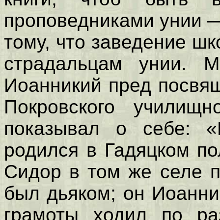
проповедниками унии —
тому, что заведение ш
страдальцам унии. М
Иоанникий пред посвя
Покровского училищн
показывал о себе: «
родился в Гадяцком пол
Сидор в том же селе 
был дьяком; он Иоанни
грамоты ходил по р