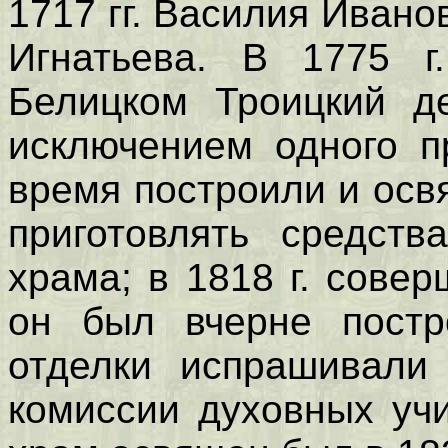
1717 гг. Василия Ивано
Игнатьева. В 1775 г
Белицком Троицкий д
исключением одного п
время построили и освя
приготовлять средств
храма; в 1818 г. совер
он был вчерне постр
отделки испрашивали
комиссии духовных уч