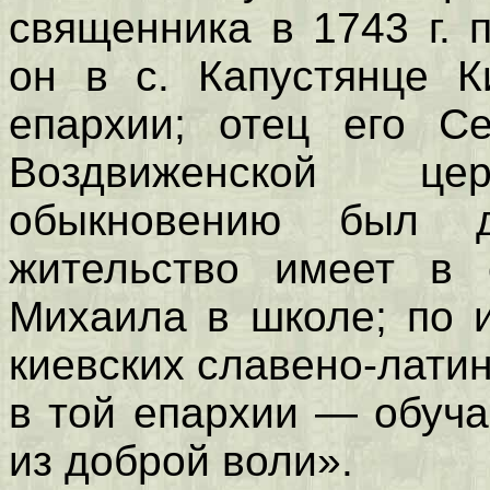
священника в 1743 г. 
он в с. Капустянце К
епархии; отец его С
Воздвиженской ц
обыкновению был 
жительство имеет в 
Михаила в школе; по 
киевских славено-лати
в той епархии — обуча
из доброй воли».