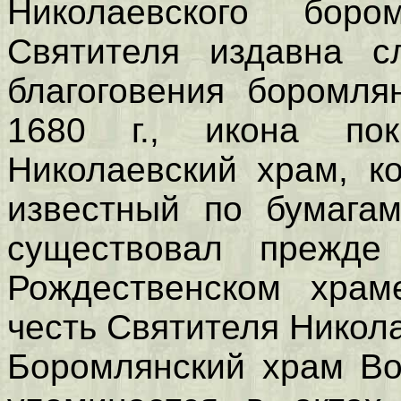
Николаевского боро
Святителя издавна с
благоговения боромля
1680 г., икона пок
Николаевский храм, к
известный по бумагам
существовал прежде
Рождественском храм
честь Святителя Никола
Боромлянский храм Во