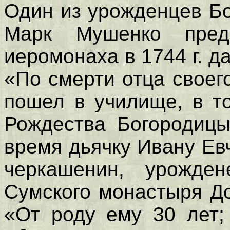
Один из урожденцев Б
Марк Мушенко пре
иеромонаха в 1744 г. д
«По смерти отца своего
пошел в училище, в т
Рождества Богородицы
время дьячку Ивану Ев
черкашенин, урожден
Сумского монастыря До
«От роду ему 30 лет;