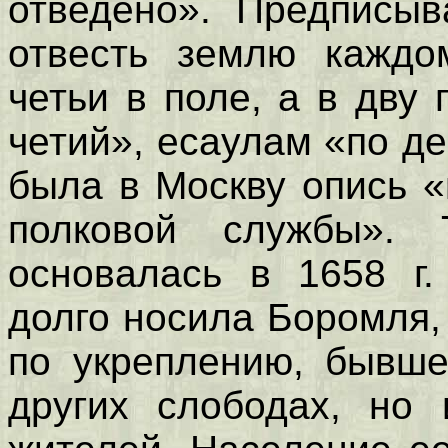
отведено». Предписыв
отвесть землю каждо
четьи в поле, а в дву
четий», есаулам «по де
была в Москву опись 
полковой службы». 
основалась в 1658 г.
долго носила Боромля,
по укреплению, бывше
других слободах, но 