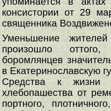
упоминается в актах
консистории от 29 ма
священника Воздвиженс
Уменьшение жителей
произошло оттого
боромлянцев значител
в Екатеринославскую г
Средства к жизни 
хлебопашества от реме
портного, плотничного