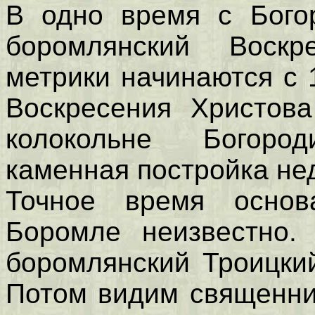
В одно время с Богор
боромлянский Воскр
метрики начинаются с 
Воскресения Христова
колокольне Богоро
каменная постройка не
Точное время основ
Боромле неизвестно. 
боромлянский Троицки
Потом видим священни