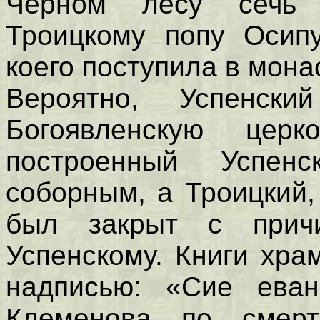
Черном лесу сечь 
Троицкому попу Осипу
коего поступила в мон
Вероятно, Успенск
Богоявленскую цер
построенный Успе
соборным, а Троицкий,
был закрыт с прич
Успенскому. Книги храм
надписью: «Сие ева
Клеменова по смерт