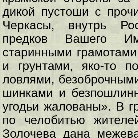
дикой пустоши с проч
Черкасы, внутрь Рос
предков Вашего Имп
старинными грамотами
и грунтами, яко-то п
ловлями, безоброчным
шинками и безпошлинн
угодьи жалованы». В г
по челобитью жителей
Золочева дана межева