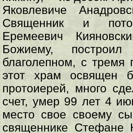
Яковлевиче Анадров
Священник и пото
Еремеевич Кияновск
Божиему, постро
благолепном, с тремя 
этот храм освящен б
протоиерей, много сд
счет, умер 99 лет 4 ию
место свое своему сы
священнике Стефане К