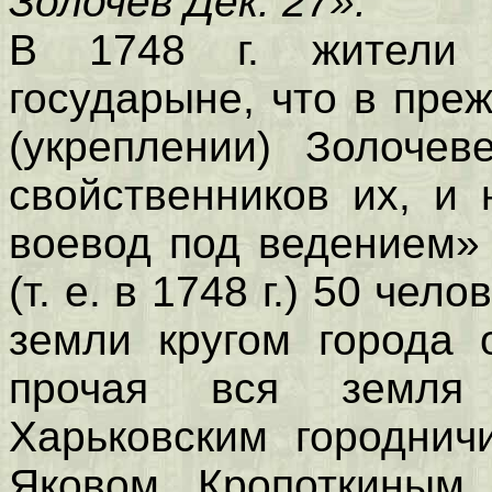
Золочев Дек. 27».
В 1748 г. жители 
государыне, что в пре
(укреплении) Золочев
свойственников их, и
воевод под ведением»
(т. е. в 1748 г.) 50 чел
земли кругом города 
прочая вся земля
Харьковским городнич
Яковом Кропоткиным