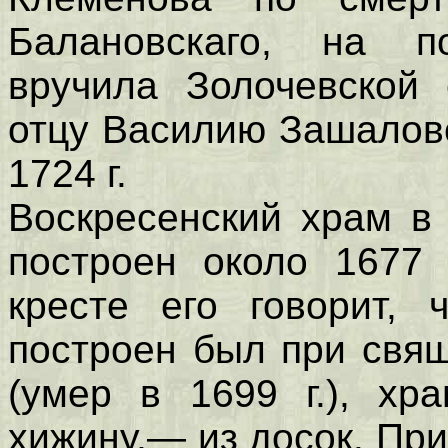
Балановскаго, на п
вручила Золочевской 
отцу Василию Зашаловс
1724 г.
Воскресенский храм в
построен около 1677 
кресте его говорит,
построен был при свя
(умер в 1699 г.), хр
хижину,— из досок. Пр