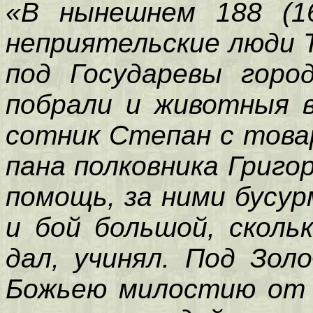
«В нынешнем 188 (16
неприятельские люди 
под Государевы горо
побрали и животныя в
сотник Степан с това
пана полковника Григо
помощь, за ними бусур
и бой большой, сколь
дал, учинял. Под Зол
Божьею милостию от н