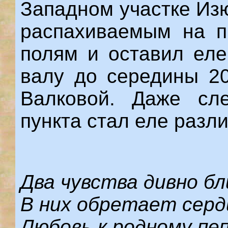
Западном участке Из
распахиваемым на п
полям и оставил ел
валу до середины 20
Валковой. Даже сле
пункта стал еле разл
Два чувства дивно б
В них обретает сер
Любовь к родному пе