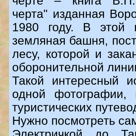
черте – книга В.П.
черта" изданная Вор
1980 году. В этой 
земляная башня, пос
лесу, которой и зак
оборонительной лини
Такой интересный ис
одной фотографии, 
туристических путево
Нужно посмотреть са
Электричкой до Та