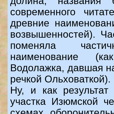
долина, названия 
современного читат
древние наименован
возвышенностей). Ча
поменяла части
наименование (к
Водолажка, давшая н
речкой Ольховаткой).
Ну, и как результат
участка Изюмской че
схемах оборонитель