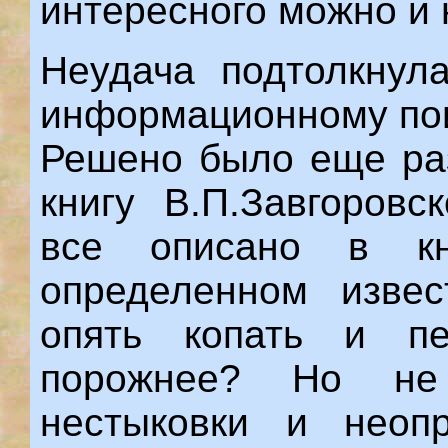
интересного можно и н
Неудача подтолкнул
информационному пои
Решено было еще раз
книгу В.П.Завгоровс
все описано в к
определенном извес
опять копать и пе
порожнее? Но не
нестыковки и неоп