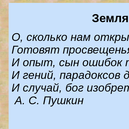
Земля
О, сколько нам откр
Готовят просвещенья
И опыт, сын ошибок 
И гений, парадоксов д
И случай, бог изобре
А. С. Пушкин