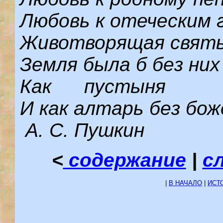
Любовь к отеческим 
Животворящая святы
Земля была б без них
Как пустыня
И как алтарь без бож
А. С. Пушкин
<
содержание
|
с
|
В НАЧАЛО
|
ИСТ