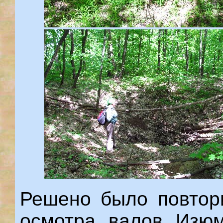
Решено было повтори
осмотра валов Изюм