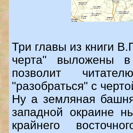
Три главы из книги В
черта" выложены в
позволит читате
"разобраться" с черто
Ну а земляная башня
западной окраине н
крайнего восточн