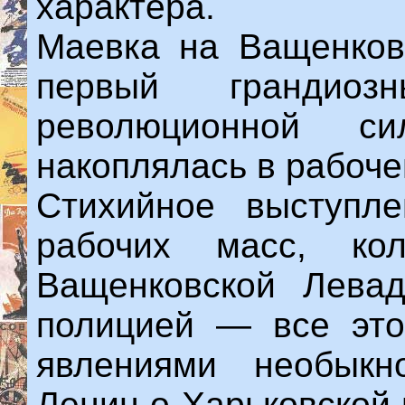
характера.
Маевка на Ващенковс
первый грандио
революционной 
накоплялась в рабоче
Стихийное выступл
рабочих масс, ко
Ващенковской Левад
полицией — все это
явлениями необыкн
Ленин о Харьковской м