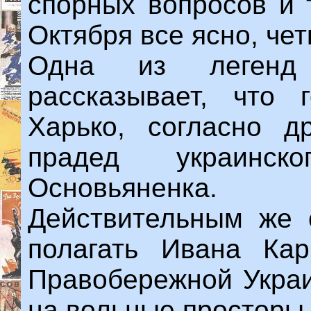
спорных вопросов и т
Октября все ясно, че
Одна из легенд
рассказывает, что 
Харько, согласно д
прадед украинск
Основьяненка.
Действительным же 
полагать Ивана Кар
Правобережной Украи
на вольные просторы