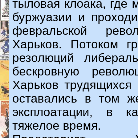
тыловая клоака, где 
буржуазии и проходи
февральской рев
Харьков. Потоком г
резолюций либерал
бескровную револю
Харьков трудящихся 
оставались в том ж
эксплоатации, в к
тяжелое время.