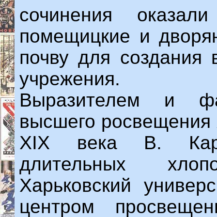
сочинения оказал
помещицкие и дворян
почву для создания 
учрежения.
Выразителем и фа
высшего росвещения 
XIX века В. Кар
длительных хло
Харьковский универс
центром просвеще