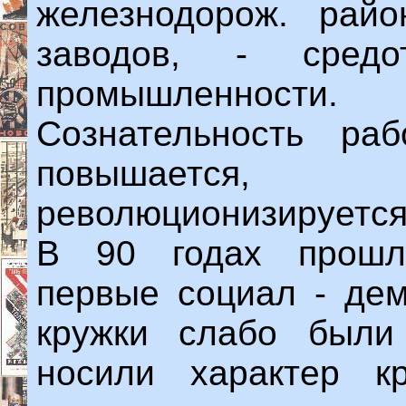
железнодорож. рай
заводов, - средот
промышленности.
Сознательность ра
повышается,
революционизируется
В 90 годах прошло
первые социал - дем
кружки слабо были
носили характер кр