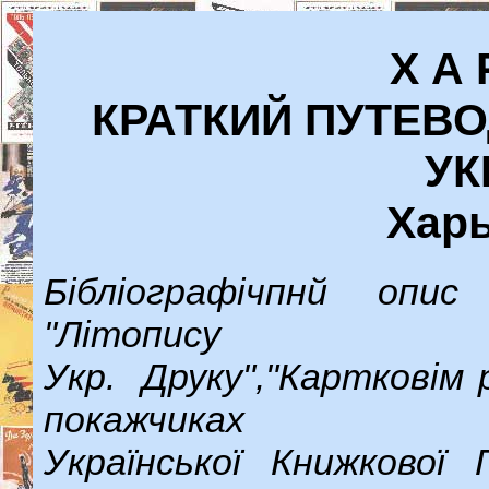
X А 
КРАТКИЙ ПУТЕВ
УК
Харь
Бібліографічпнй опи
"Літопису
Укр. Друку","Картко
покажчиках
Української Книжкової