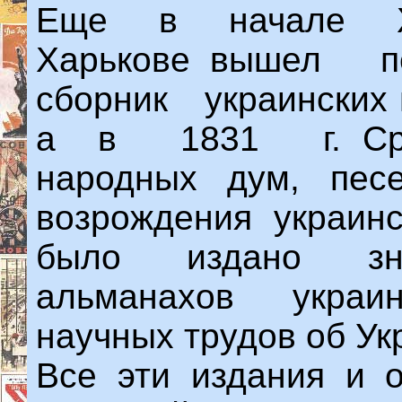
Еще в начале X
Харькове вышел
сборник украинских
а в 1831 г. Срез
народных дум, пес
возрождения украинс
было издано зна
альманахов украи
научных трудов об Ук
Все эти издания и о