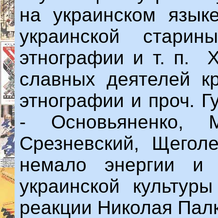
на украинском язык
украинской старины
этнографии и т. п. 
славных деятелей кр
этнографии и проч. Г
- Основьяненко, М
Срезневский, Щегол
немало энергии и 
украинской культу
реакции Николая Палк