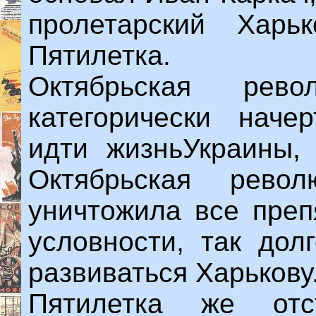
пролетарский Харь
Пятилетка.
Октябрьская рев
категорически наче
идти жизньУкраины, 
Октябрьская рево
уничтожила все преп
условности, так дол
развиваться Харькову
Пятилетка же отс