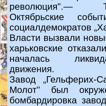
революция".— Т
Октябрьские собы
социалдемократов „Ха
Власти вызвали новые
харьковские отказал
началась ликвид
движения.
Завод „Гельферих-С
Молот" был окруж
бомбардировка завод