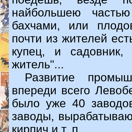
найбольшею часть
бахчами, или плод
почти из жителей ест
купец, и садовник,
житель"...
Развитие промыше
впереди всего Левобе
было уже 40 заводо
заводы, вырабатываю
кирпич и т. п.