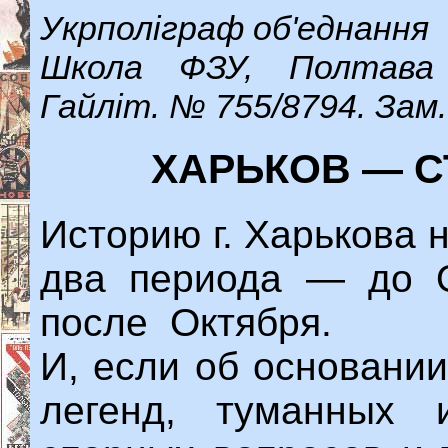
Укрполіграф об'еднання
Школа ФЗУ, Полтава
Гайліт. № 755/8794. Зам
XАРЬКОВ — 
Историю г. Харькова 
два периода — до О
после Октября.
И, если об основани
легенд, туманных и