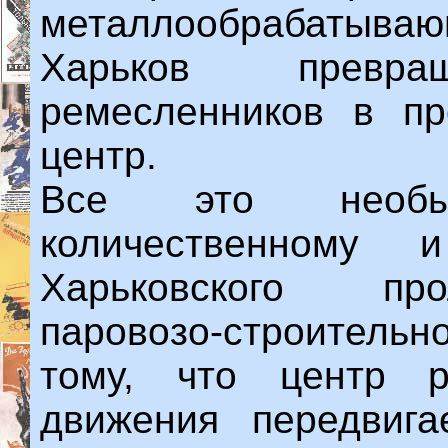
металлообрабатыв
Харьков превр
ремесленников в п
центр.
Все это необын
количественному 
Харьковского про
паровозо-строительн
тому, что центр р
движения передвига