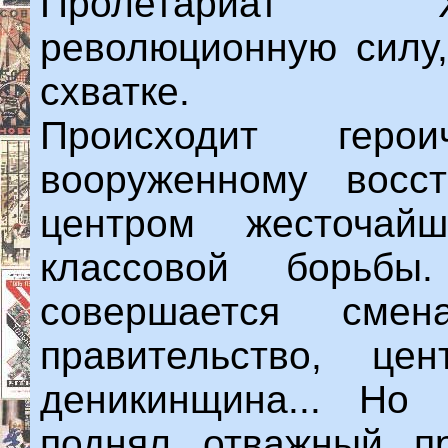
Пролетариат Х
революционную силу,
схватке.
Происходит геро
вооруженному восст
центром жесточай
классовой борьбы
совершается смен
правительство, це
деникинщина... Но 
поднял отважный пр