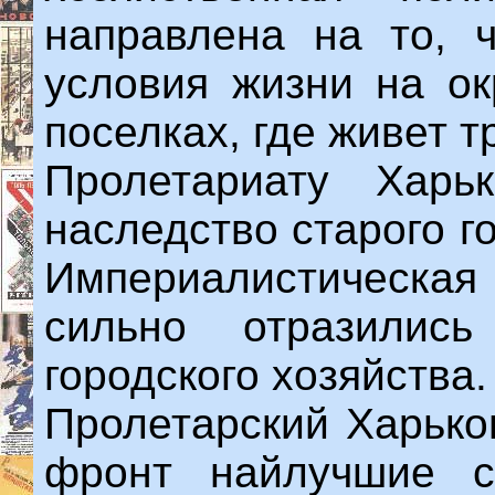
направлена на то, ч
условия жизни на ок
поселках, где живет т
Пролетариату Харь
наследство старого г
Империалистическа
сильно отразилис
городского хозяйства.
Пролетарский Харько
фронт найлучшие с