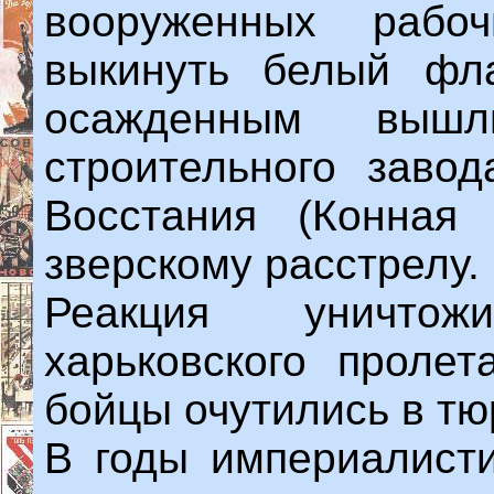
вооруженных раб
выкинуть белый фл
осажденным вышл
строительного заво
Восстания (Конная 
зверскому расстрелу.
Реакция уничто
харьковского пролет
бойцы очутились в тю
В годы империалист