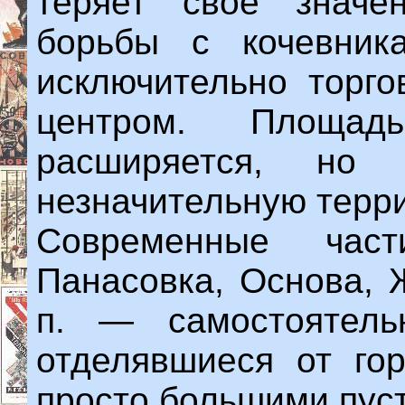
теряет свое значе
борьбы с кочевника
исключительно торг
центром. Площад
расширяется, но
незначительную терр
Современные част
Панасовка, Основа, 
п. — самостоятель
отделявшиеся от го
просто большими пус