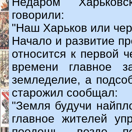
Недаром Харьковс
говорили:
"Наш Харьков или чер
Начало и развитие п
относится к первой ч
времени главное з
земледелие, а подсо
старожил сообщал:
"Земля будучи найпл
главное жителей упр
поедешь, везде п