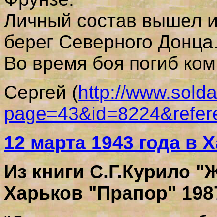
Личный состав вышел и
берег Северного Донца
Во время боя погиб ком
Сергей (
http://www.solda
page=43&id=8224&refe
12 марта 1943 года в
Из книги С.Г.Курило "
Харьков "Прапор" 1987