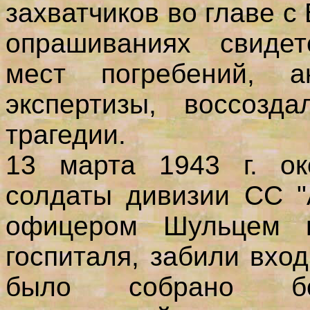
захватчиков во главе с
опрашиваниях свидет
мест погребений, ак
экспертизы, воссозд
трагедии.
13 марта 1943 г. ок
солдаты дивизии СС "
офицером Шульцем в
госпиталя, забили вхо
было собрано б