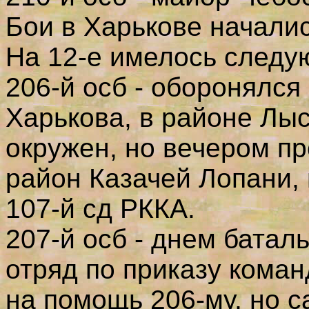
Бои в Харькове началис
На 12-е имелось следу
206-й осб - оборонялся
Харькова, в районе Лы
окружен, но вечером п
район Казачей Лопани, 
107-й сд РККА.
207-й осб - днем батал
отряд по приказу кома
на помощь 206-му, но с