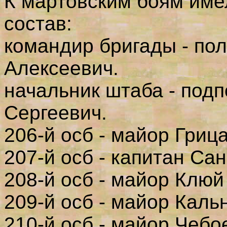
К мартовским боям им
состав:
командир бригады - по
Алексеевич.
начальник штаба - под
Сергеевич.
206-й осб - майор Гриц
207-й осб - капитан Са
208-й осб - майор Клюй
209-й осб - майор Каль
210-й осб - майор Чебо