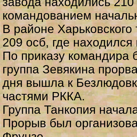
завода находились 210 
командованием начальн
В районе Харьковского 
209 осб, где находился
По приказу командира б
группа Зевякина прорва
дня вышла к Безлюдовке
частями РККА.
Группа Танкопия начала
Прорыв был организова
Фрунзе.