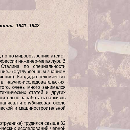
котла. 1941–1942
но по мировоззрению атеист.
офессии инженер-металлург. В
 Сталина по специальности
ение» (с углубленным знанием
чения). Кандидат технических
в научно-исследовательских,
 того, очень много занимался
ехнических статей и других
нительно заработать на жизнь
 написал и опубликовал около
ической и машиностроительной
сотрудника) трудился свыше 32
ических исследований черной