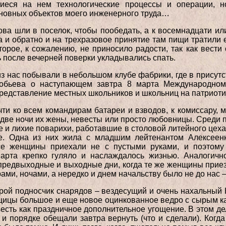
еся на нем технологические процессы и операции, н
сновных объектов моего инженерного труда…
ва шли в поселок, чтобы пообедать, а к восемнадцати ил
ка и обратно и на трехразовое принятие там пищи тратили 
орое, к сожалению, не приносило радости, так как вест
ь после вечерней поверки укладывались спать.
из нас побывали в небольшом клубе фабрики, где в присут
робьева о наступающем завтра 8 марта Международном
едставление местных школьников и школьниц на патриоти
ти ко всем командирам батареи и взводов, к комиссару,
у-две ночи их жены, невесты или просто любовницы. Среди 
 и лихие поварихи, работавшие в столовой литейного цеха,
е. Одна из них жила с младшим лейтенантом Алексеенк
се женщины приехали не с пустыми руками, и поэтому
арта крепко гуляло и наслаждалось жизнью. Аналогичн
предвыходные и выходные дни, когда те же женщины прие
рами, ночами, а нередко и днем начальству было не до нас 
рой подносчик снарядов – вездесущий и очень нахальный 
ицы большое и еще новое оцинкованное ведро с сырым ка
ъесть как праздничное дополнительное угощение. В этом де
и и порядке обещали завтра вернуть (что и сделали). Когд