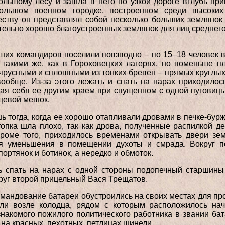
ольшому лесу и зашла в него по узкой дороге вглубь пр
ольшом военном городке, построенном среди высоких
ству он представлял собой несколько больших землянок
ительно хорошо благоустроенных землянок для лиц среднег
ших командиров поселили повзводно – по 15–18 человек в
 такими же, как в Гороховецких лагерях, но поменьше 
русными и сплошными из тонких бревен – прямых круглых
вообще. Из-за этого лежать и спать на нарах приходило
ая себя ее другим краем при спущенном с одной пуговицы
ещевой мешок.
ь тогда, когда ее хорошо отапливали дровами в печке-бурж
топка шла плохо, так как дрова, полученные распилкой д
оме того, приходилось временами открывать двери зем
я уменьшения в помещении духоты и смрада. Вокруг п
портянок и ботинок, а нередко и обмоток.
 спать на нарах с одной стороны подопечный старшины
друг второй прицельный Вася Трещатов.
командование батареи обустроились на своих местах для пр
ли возле колодца, рядом с которым расположилось нач
накомого пожилого политического работника в звании бат
на красных, пехотных, петлицах шинели.