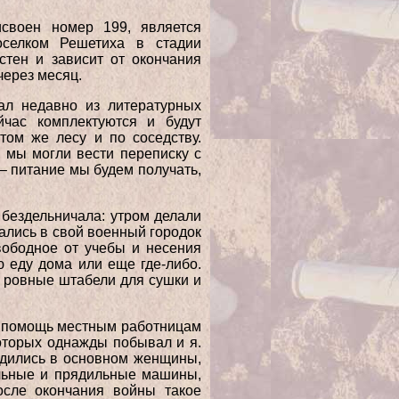
исвоен номер 199, является
оселком Решетиха в стадии
стен и зависит от окончания
через месяц.
ал недавно из литературных
йчас комплектуются и будут
том же лесу и по соседству.
 мы могли вести переписку с
 – питание мы будем получать,
 бездельничала: утром делали
щались в свой военный городок
вободное от учебы и несения
ю еду дома или еще где-либо.
в ровные штабели для сушки и
а помощь местным работницам
оторых однажды побывал и я.
рудились в основном женщины,
альные и прядильные машины,
осле окончания войны такое