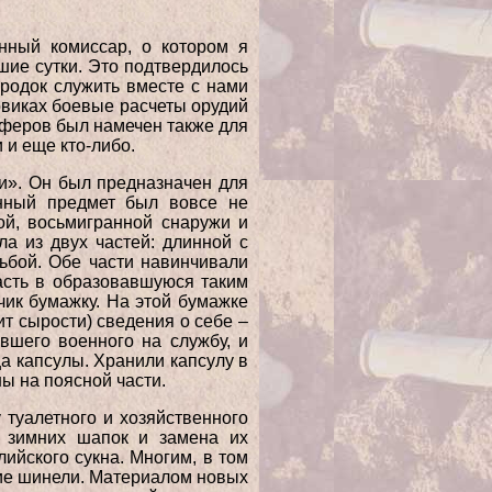
онный комиссар, о котором я
шие сутки. Это подтвердилось
ородок служить вместе с нами
овиках боевые расчеты орудий
шоферов был намечен также для
 и еще кто-либо.
и». Он был предназначен для
анный предмет был вовсе не
ой, восьмигранной снаружи и
а из двух частей: длинной с
зьбой. Обе части навинчивали
пасть в образовавшуюся таким
чик бумажку. На этой бумажке
т сырости) сведения о себе –
вшего военного на службу, и
ца капсулы. Хранили капсулу в
ы на поясной части.
туалетного и хозяйственного
 зимних шапок и замена их
лийского сукна. Многим, в том
шие шинели. Материалом новых