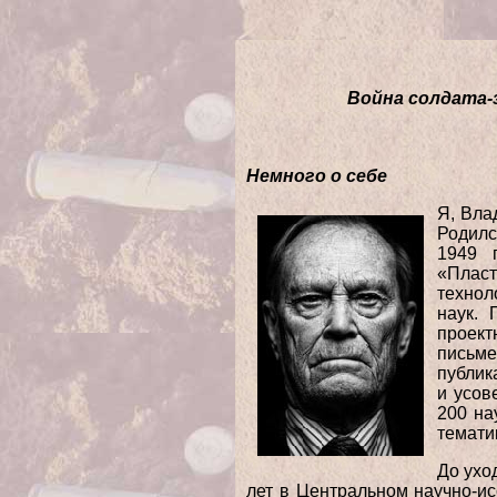
Война солдата-з
Немного о себе
Я, Вла
Родилс
1949 
«Пласт
технол
наук. 
проект
письме
публик
и усов
200 на
темати
До ухо
лет в Центральном научно-и