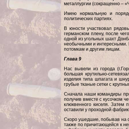
металлургии (сокращенно – 
Имею нормальную и порядо
политических партиях.
В юности участвовал рядовы
германском плену, после чег
одной из угольных шахт Донб
необычными и интересными. П
потомкам и другим лицам.
Глава 9
Нас вывели из города (г.Го
большая крутильно-сетевяза
изделия типа шпагата и шнур
грубые тканые сетки с крупны
Сначала наши командиры при
получив вместе с кусочком ч
клюквенного киселя. Затем 
оставили у проходной фабрик
Скоро ушедшие, побывав на с
также по причитающейся к не