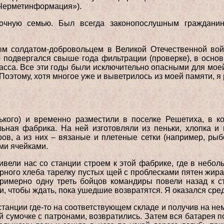
«Черметинформация»).
чную семью. Был всегда законопослушным гражданин
м солдатом-добровольцем в Великой Отечественной вой
о подвергался свыше года фильтрации (проверке), в осно
асса. Все эти годы были исключительно опасными для моей
оэтому, хотя многое уже и выветрилось из моей памяти, я 
рького) и временно разместили в поселке Решетиха, в к
льная фабрика. На ней изготовляли из пеньки, хлопка и 
ов, а из них – вязаные и плетеные сетки (например, ры
ми ячейками.
вели нас со станции строем к этой фабрике, где в небол
ерного хлеба тарелку пустых щей с проблесками пятен жира
примерно одну треть бойцов командиры повели назад к с
и, чтобы ждать, пока ушедшие возвратятся. Я оказался сре
танции где-то на соответствующем складе и получив на нем
й сумочке с патронами, возвратились. Затем вся батарея