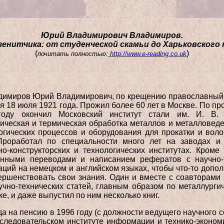
Юрий Владимирович Владимиров.
енитчика: от студенческой скамьи до Харьковского 
(
)
почитать полностью:
http://www.e-reading.co.uk
димиров Юрий Владимирович, по крещению православный, 
я 18 июля 1921 года. Прожил более 60 лет в Москве. По пр
году окончил Московский институт стали им. И. В.
ическая и термическая обработка металлов и металловед
огических процессов и оборудования для прокатки и воло
Проработал по специальности много лет на заводах и 
но-конструкторских и технологических институтах. Кроме
нными переводами и написанием рефератов с научно-т
аций на немецком и английском языках, чтобы что-то допол
ершенствовать свои знания. Один и вместе с соавторами
учно-технических статей, главным образом по металлург
ке, и даже выпустил по ним несколько книг.
да на пенсию в 1996 году (с должности ведущего научного 
сследовательском институте информации и технико-эконом