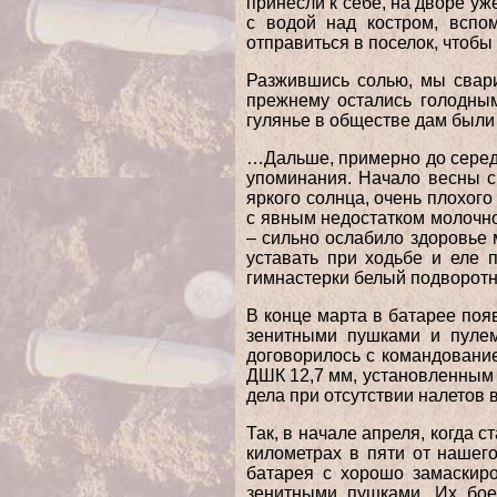
принесли к себе, на дворе уж
с водой над костром, вспо
отправиться в поселок, чтобы 
Разжившись солью, мы свари
прежнему остались голодным
гулянье в обществе дам были
…Дальше, примерно до середи
упоминания. Начало весны с
яркого солнца, очень плохого
с явным недостатком молочно
– сильно ослабило здоровье м
уставать при ходьбе и еле 
гимнастерки белый подворотн
В конце марта в батарее по
зенитными пушками и пулем
договорилось с командовани
ДШК 12,7 мм, установленным н
дела при отсутствии налетов 
Так, в начале апреля, когда 
километрах в пяти от нашег
батарея с хорошо замаскир
зенитными пушками. Их бое