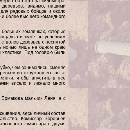
имерно на полтора километра.
 деревьев, видимо, нашими
 для рядовых бойцов и около
о и более высшего командного
 больших землянках, которые
площадью и хуже по условиям
 стволов деревьев с неснятой
сь ночью лишь на одном краю
 хлястике. Под головою были
уйке, чем занимались, сменяя
еревьев из окружавшего леса,
лянки, чтобы впустить в нее
ечки висело и лежало много
 Ермакова мальчик Леня, а с
оживания, весь личный состав
альство. Комиссар Воробьев
альонного комиссара с двумя