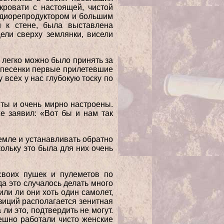
кровати с настоящей, чистой
радиорепродуктором и большим
й к стене, была выставлена
ели сверху землянки, висели
 легко можно было принять за
и песенки первые прилетевшие
 всех у нас глубокую тоску по
иты и очень мирно настроены.
е заявил: «Вот бы и нам так
емле и устанавливать обратно
ольку это была для них очень
 своих пушек и пулеметов по
а это случалось делать много
или ли они хоть один самолет,
озиций располагается зенитная
и это, подтвердить не могут.
пешно работали чисто женские