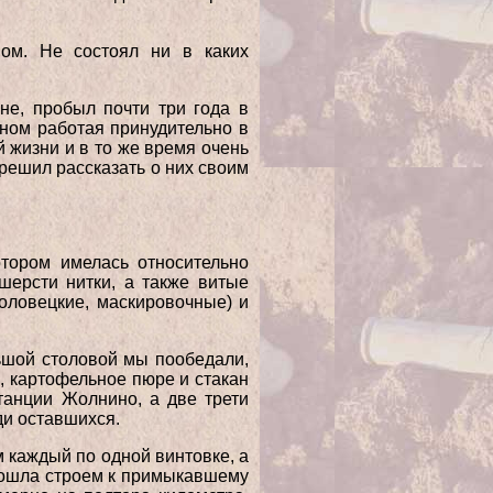
ом. Не состоял ни в каких
не, пробыл почти три года в
вном работая принудительно в
 жизни и в то же время очень
решил рассказать о них своим
отором имелась относительно
шерсти нитки, а также витые
боловецкие, маскировочные) и
ьшой столовой мы пообедали,
, картофельное пюре и стакан
танции Жолнино, а две трети
ди оставшихся.
 каждый по одной винтовке, а
 пошла строем к примыкавшему