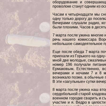
оборудование и совершающи
проволоке станут одним из о
Часам к четырнадцати мы сно
одну только дорогу до посел
Вечерами слушали радио, кот
были плохими. Часов в десят
7 марта после ужина многие 
речь нашего комиссара Во
небольшое самодеятельное пр
Еще после обеда 7 марта поч
приехали из Горького на одн
мной две молодые, смазливые
номер 196 получали питани
Ермаковым. Естественно, в
вечерами и ночами 7 и 8 м
возникало позже, в обычные 
В эти «загульные» сутки вече
8 марта после ужина наш вто
сердобольной старой кладовщ
военном городке сварить и с
участие и я. Ведро в целост