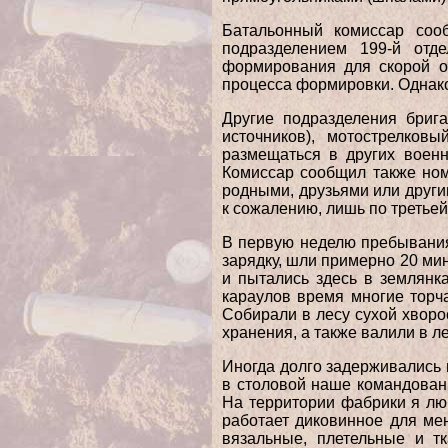
Батальонный комиссар сооб
подразделением 199-й отд
формирования для скорой от
процесса формировки. Однако 
Другие подразделения бриг
источников), мотострелков
размещаться в других военн
Комиссар сообщил также ном
родными, друзьями или другим
к сожалению, лишь по третьей
В первую неделю пребывания 
зарядку, шли примерно 20 мин
и пытались здесь в землянк
караулов время многие торча
Собирали в лесу сухой хворо
хранения, а также валили в л
Иногда долго задерживались
в столовой наше командован
На территории фабрики я люб
работает диковинное для ме
вязальные, плетельные и т