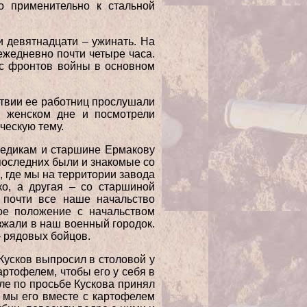
о применительно к стальной
и девятнадцати – ужинать. На
ежедневно почти четыре часа.
и с фронтов войны в основном
ствии ее работниц прослушали
 женском дне и посмотрели
ческую тему.
 медикам и старшине Ермакову
последних были и знакомые со
 где мы на территории завода
о, а другая – со старшиной
 почти все наше начальство
ое положение с начальством
зжали в наш военный городок.
– рядовых бойцов.
Кусков выпросил в столовой у
ртофелем, чтобы его у себя в
ле по просьбе Кускова принял
а мы его вместе с картофелем