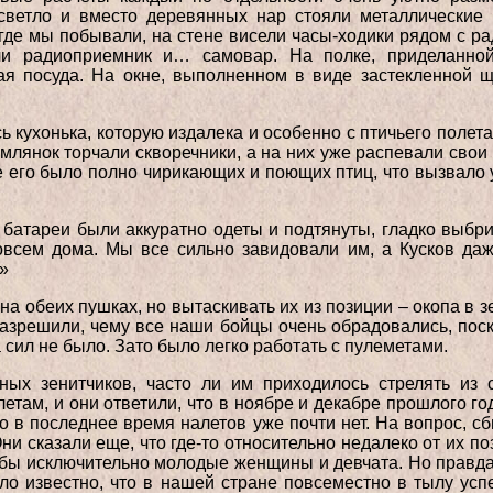
 светло и вместо деревянных нар стояли металлические 
 где мы побывали, на стене висели часы-ходики рядом с 
ли радиоприемник и… самовар. На полке, приделанно
 посуда. На окне, выполненном в виде застекленной щ
 кухонька, которую издалека и особенно с птичьего полета
млянок торчали скворечники, а на них уже распевали сво
 его было полно чирикающих и поющих птиц, что вызвало у
батареи были аккуратно одеты и подтянуты, гладко выбр
совсем дома. Мы все сильно завидовали им, а Кусков даж
»
а обеих пушках, но вытаскивать их из позиции – окопа в з
зрешили, чему все наши бойцы очень обрадовались, поск
 сил не было. Зато было легко работать с пулеметами.
ных зенитчиков, часто ли им приходилось стрелять из
там, и они ответили, что в ноябре и декабре прошлого год
но в последнее время налетов уже почти нет. На вопрос, сб
и сказали еще, что где-то относительно недалеко от их п
обы исключительно молодые женщины и девчата. Но правда л
ло известно, что в нашей стране повсеместно в тылу ус