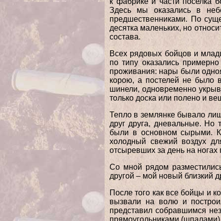
к фабрике и части поселка б
Здесь мы оказались в неб
предшественниками. По суще
десятка маленьких, но относ
состава.
Всех рядовых бойцов и млад
по типу оказались примерно
проживания: нары были одноя
корою, а постелей не было 
шинели, одновременно укрыв
только доска или полено и в
Тепло в землянке бывало лиш
друг друга, дневальные. Но 
были в основном сырыми. Кр
холодный свежий воздух дл
отсыревших за день на ногах 
Со мной рядом разместились
другой – мой новый близкий 
После того как все бойцы и 
вызвали на волю и построи
представил собравшимся нез
прямоугольниками (шпалами) 