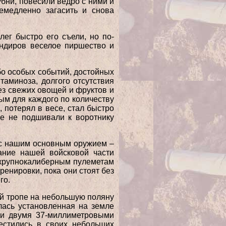
убни, повесили ведро с ними и
емедленно загасить и снова
ег быстро его съели, но по-
андиров веселое пиршество и
бо особых событий, достойных
аминоза, долгого отсутствия
без свежих овощей и фруктов и
ым для каждого по количеству
, потерял в весе, стал быстро
же не подшивали к воротнику
 с нашим основным оружием –
ание нашей войсковой части
 крупнокалиберным пулеметам
ренировки, пока они стоят без
го.
ной тропе на небольшую поляну
лась установленная на земле
 и двумя 37-миллиметровыми
естились в своих небольших