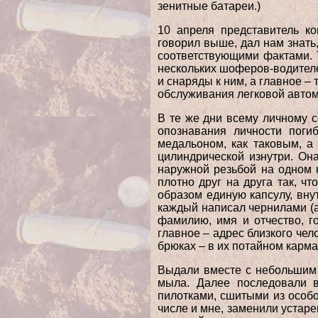
зенитные батареи.)
10 апреля представитель ко
говорил выше, дал нам знать
соответствующими фактами. Т
нескольких шоферов-водителе
и снаряды к ним, а главное –
обслуживания легковой автома
В те же дни всему личному 
опознавания личности поги
медальоном, как таковым, а
цилиндрической изнутри. Он
наружной резьбой на одном к
плотно друг на друга так, ч
образом единую капсулу, вну
каждый написал чернилами (а
фамилию, имя и отчество, г
главное – адрес близкого чел
брюках – в их потайном карма
Выдали вместе с небольшим 
мыла. Далее последовали 
пилотками, сшитыми из особог
числе и мне, заменили устар