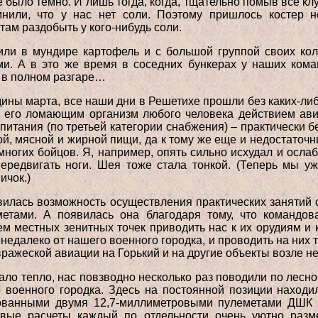
е было темно. И лишь тогда, когда, тщательно помыв все кл
мнили, что у нас нет соли. Поэтому пришлось костер н
там раздобыть у кого-нибудь соли.
ли в мундире картофель и с большой группой своих колл
и. А в это же время в соседних бункерах у наших ком
 в полном разгаре…
ны марта, все наши дни в Решетихе прошли без каких-ли
 его ломающим организм любого человека действием авит
 питания (по третьей категории снабжения) – практически 
й, мясной и жирной пищи, да к тому же еще и недостаточн
ногих бойцов. Я, например, опять сильно исхудал и ослаб
передвигать ноги. Шея тоже стала тонкой. (Теперь мы у
ичок.)
явилась возможность осуществления практических занятий
етами. А появилась она благодаря тому, что командов
ем местных зенитных точек приводить нас к их орудиям и
едалеко от нашего военного городка, и проводить на них т
вражеской авиации на Горький и на другие объекты возле не
стало тепло, нас повзводно несколько раз поводили по лес
о военного городка. Здесь на постоянной позиции находи
ованными двумя 12,7-миллиметровыми пулеметами ДШК
вые расчеты каждый по отдельности очень уютно разм