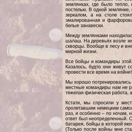
землянках, где было тепло,
постелью. В одной землянке,
зеркалом, а на столе стоя
эмалированная и фарфоровая
белые занавески.
Между землянками находилась
шалаш. На деревьях возле зе
скворцы. Вообще в лесу и вне
мирной жизни.
Все бойцы и командиры этой 
Казалось, будто они живут 
провести все время на войне!
Мы хорошо потренировались н
местные командиры нам не ра
тяжелая физическая работа, а
Кстати, мы спросили у мест
пролетавшим немецким самоле
раз, и особенно – по ночам, 
ответ был неопределенный. Он
батарея, бойцы в которой як
(Только после войны мне ста