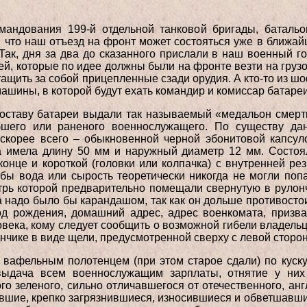
мандования 199-й отдельной танковой бригады, баталь
, что наш отъезд на фронт может состояться уже в ближай
ак, дня за два до сказанного прислали в наш военный г
й, которые по идее должны были на фронте везти на груз
 тащить за собой прицепленные сзади орудия. А кто-то из 
шины, в которой будут ехать командир и комиссар батареи
составу батареи выдали так называемый «медальон смерт
бшего или раненого военнослужащего. По существу д
 скорее всего – обыкновенной черной эбонитовой капсул
а имела длину 50 мм и наружный диаметр 12 мм. Состоял
онце и короткой (головки или колпачка) с внутренней ре
тобы вода или сырость теоретически никогда не могли по
трь которой предварительно помещали свернутую в рулон
 надо было бы карандашом, так как он дольше противостои
од рождения, домашний адрес, адрес военкомата, призва
овека, кому следует сообщить о возможной гибели владель
нчике в виде щели, предусмотренной сверху с левой сторон
вафельным полотенцем (при этом старое сдали) по куску 
выдача всем военнослужащим зарплаты, отнятие у них
о зеленого, сильно отличавшегося от отечественного, анг
евшие, крепко загрязнившиеся, износившиеся и обветшав