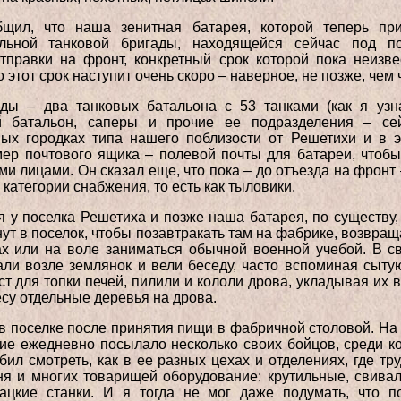
щил, что наша зенитная батарея, которой теперь пр
ельной танковой бригады, находящейся сейчас под п
правки на фронт, конкретный срок которой пока неизве
этот срок наступит очень скоро – наверное, не позже, чем 
ады – два танковых батальона с 53 танками (как я узн
ый батальон, саперы и прочие ее подразделения – се
ых городках типа нашего поблизости от Решетихи и в э
ер почтового ящика – полевой почты для батареи, чтобы
и лицами. Он сказал еще, что пока – до отъезда на фронт
 категории снабжения, то есть как тыловики.
у поселка Решетиха и позже наша батарея, по существу,
ут в поселок, чтобы позавтракать там на фабрике, возвра
ах или на воле заниматься обычной военной учебой. В с
ли возле землянок и вели беседу, часто вспоминая сыту
ст для топки печей, пилили и кололи дрова, укладывая их 
есу отдельные деревья на дрова.
 в поселке после принятия пищи в фабричной столовой. Н
ие ежедневно посылало несколько своих бойцов, среди к
ил смотреть, как в ее разных цехах и отделениях, где т
ня и многих товарищей оборудование: крутильные, свив
кацкие станки. И я тогда не мог даже подумать, что п