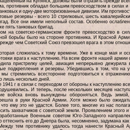
нацеленный на Купянск, должны были отразить прежде всего
а, противник обладал большим превосходством в силах и с
анковых и одну-две моторизованные дивизии. Им противост
товые резервы - всего 10 стрелковых, шесть кавалерийски
игад. Все они имели неполный состав. Особенно ослаблен
же пять танковых бригад.
м на советско-германском фронте превосходство в сил
ной борьбы было на стороне противника. И Красной Арм
режде чем Советский Союз превзошел врага в этом отнош
которая сложилась к тому времени. Уже в конце мая и о
отовки врага к наступлению. На всем фронте нашей армии 
одила пристрелку целей, авиация непрерывно дежурила в
ые подкрепления и резервы. Убедившись в том, что на уч
 мы стремились всесторонне подготовиться к отражени
о лишь несколько дней.
ре 1941 г в связи с переходом от обороны к наступлению в
одушевились. И теперь, после нескольких месяцев насту
кие войска вновь вынуждены обороняться. Ведь зимой,
ерешла в руки Красной Армии. Хотя можно было ожидать
 что ему это не удастся. Более того, многие из нас пола
ить захватчиков с советской земли. Проявлением этого и 
разработанные Военным советом Юго-Западного направле
ю оттеснить его до Днепра была, несомненно, задумана как
Между тем противнику удалось тогда нанести Красный 