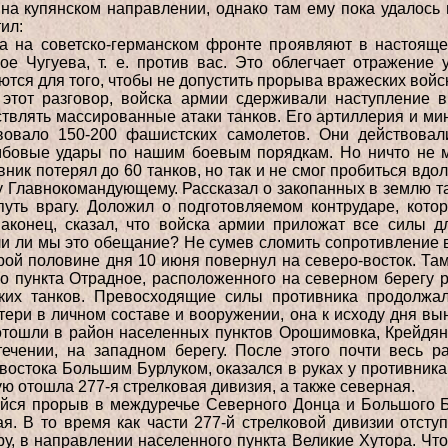
 на купянском направлении,
однако там ему пока удалось 
ил:
ка на советско-германском фронте проявляют в
настояще
ое Чугуева, т.
е. против вас. Это облегчает отражение 
тся для того, чтобы не допустить
прорыва вражеских войск
 этот разговор, войска армии сдерживали
наступление 
ствлять
массированные атаки танков. Его артиллерия и ми
вовало 150-200 фашистских самолетов. Они
действовал
мбовые удары по
нашим боевым порядкам.
Но ничто не 
ивник
потерял до 60 танков, но так и не смог пробиться вдо
у Главнокомандующему. Рассказал о
закопанных в землю та
путь врагу. Доложил о подготовляемом контрударе, кот
аконец, сказал, что войска армии приложат все
силы д
ли ли мы это
обещание? Не сумев сломить сопротивление в
орой половине дня 10 июня повернул на северо-восток.
Там
го пункта
Отрадное, расположенного на северном берегу р
ких танков. Превосходящие силы противника
продолжал
тери в личном
составе и вооружении, она к исходу дня вы
 отошли в район населенных пунктов Орошимовка,
Крейдян
течении, на
западном берегу.
После этого почти весь р
 востока Большим Бурлуком, оказался в руках у противник
рую отошла 277-я стрелковая
дивизия, а также северная.
ийся прорыв в междуречье Северного Донца и
Большого Б
ая. В то
время как части 277-й стрелковой дивизии отступ
ру, в направлении населенного пункта Великие
Хутора. Чт