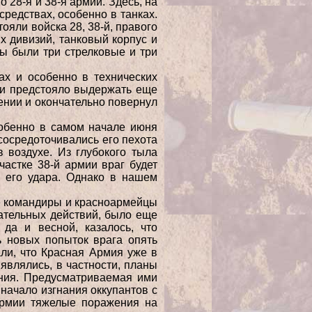
 28-я и 38-я армии. Здесь, на
редствах, особенно в танках.
ояли войска 28, 38-й, правого
х дивизий, танковый корпус и
ы были три стрелковые и три
ах и особенно в технических
ии предстояло выдержать еще
ении и окончательно повернул
собенно в самом начале июня
сосредоточивались его пехота
 воздухе. Из глубокого тыла
астке 38-й армии враг будет
ю его удара. Однако в нашем
се командиры и красноармейцы
пательных действий, было еще
 да и весной, казалось, что
 новых попыток врага опять
гали, что Красная Армия уже в
являлись, в частности, планы
ния. Предусматриваемая ими
 начало изгнания оккупантов с
Армии тяжелые поражения на