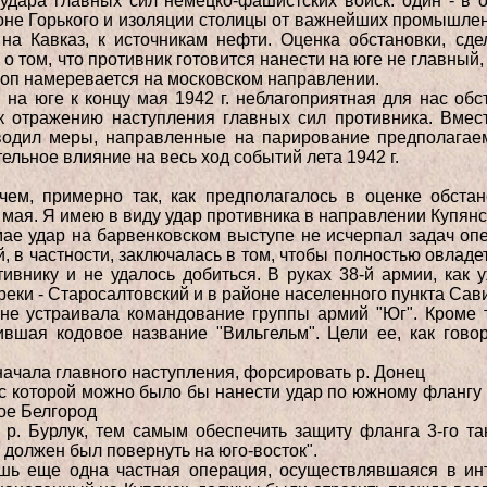
удара главных сил немецко-фашистских войск: один - в о
оне Горького и изоляции столицы от важнейших промышле
на Кавказ, к источникам нефти. Оценка обстановки, сде
 о том, что противник готовится нанести на юге не главный,
оп намеревается на московском направлении.
на юге к концу мая 1942 г. неблагоприятная для нас обст
 к отражению наступления главных сил противника. Вмес
одил меры, направленные на парирование предполагаем
тельное влияние на весь ход событий лета 1942 г.
чем, примерно так, как предполагалось в оценке обст
мая. Я имею в виду удар противника в направлении Купянс
е удар на барвенковском выступе не исчерпал задач опе
ей, в частности, заключалась в том, чтобы полностью овла
ивнику и не удалось добиться. В руках 38-й армии, как 
реки - Старосалтовский и в районе населенного пункта Сав
не устраивала командование группы армий "Юг". Кроме т
вшая кодовое название "Вильгельм". Цели ее, как гово
начала главного наступления, форсировать р. Донец
 с которой можно было бы нанести удар по южному флангу 
ое Белгород
р. Бурлук, тем самым обеспечить защиту фланга 3-го та
 должен был повернуть на юго-восток".
шь еще одна частная операция, осуществлявшаяся в инт