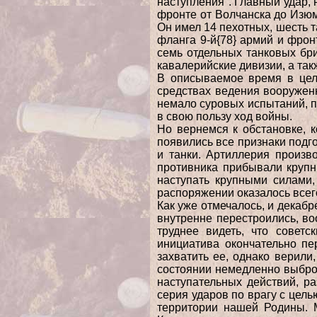
наступления". Главный удар, 
фронте от Волчанска до Изюм
Он имел 14 пехотных, шесть т
фланга 9-й{78} армий и фрон
семь отдельных танковых бр
кавалерийские дивизии, а так
В описываемое время в цело
средствах ведения вооружен
немало суровых испытаний, п
в свою пользу ход войны.
Но вернемся к обстановке, 
появились все признаки подг
и танки. Артиллерия произв
противника прибывали крупн
наступать крупными силами,
распоряжении оказалось всег
Как уже отмечалось, и декаб
внутренне перестроились, во
труднее видеть, что советс
инициатива окончательно п
захватить ее, однако верили,
состоянии немедленно выброс
наступательных действий, 
серия ударов по врагу с цель
территории нашей Родины. 