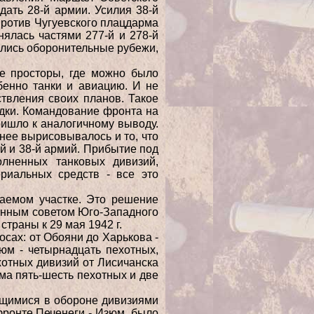
ать 28-й армии. Усилия 38-й
против Чугуевского плацдарма
нялась частями 277-й и 278-й
ались оборонительные рубежи,
ые просторы, где можно было
бенно танки и авиацию. И не
твления своих планов. Такое
дки. Командование фронта на
ришло к аналогичному выводу.
ее вырисовывалось и то, что
-й и 38-й армий. Прибытие под
лненных танковых дивизий,
риальных средств - все это
аемом участке. Это решение
енным советом Юго-Западного
траны к 29 мая 1942 г.
сах: от Обояни до Харькова -
юм - четырнадцать пехотных,
хотных дивизий от Лисичанска
ма пять-шесть пехотных и две
ящимися в обороне дивизиями
фронте Печенеги - Изюм, было