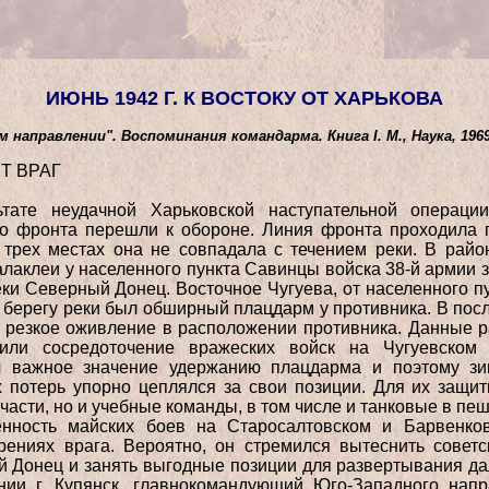
ИЮНЬ 1942 Г.
К ВОСТОКУ ОТ ХАРЬКОВА
 направлении". Воспоминания командарма. Книга I. М., Наука, 196
Т ВРАГ
ьтате неудачной Харьковской наступательной операци
о фронта перешли к обороне. Линия фронта проходила 
 трех местах она не совпадала с течением реки. В райо
лаклеи у населенного пункта Савинцы войска 38-й армии 
еки Северный Донец. Восточное Чугуева, от населенного пу
 берегу реки был обширный плацдарм у противника. В пос
 резкое оживление в расположении противника. Данные р
дили сосредоточение вражеских войск на Чугуевском 
л важное значение удержанию плацдарма и поэтому зи
 потерь упорно цеплялся за свои позиции. Для их защит
части, но и учебные команды, в том числе и танковые в пе
енность майских боев на Старосалтовском и Барвенко
ениях врага. Вероятно, он стремился вытеснить совет
й Донец и занять выгодные позиции для развертывания да
нии г. Купянск, главнокомандующий Юго-Западного нап