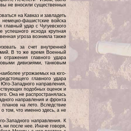
ервы не вносили существенных
ваться на Кавказ и завладеть
о немецко-фашистские войска
 главный удар с Чугуевского
е успешного исхода крупная
венная угроза возникла также
зовать за счет внутренней
рмий. В то же время Военный
о отражения главного удара
ковыми дивизиями, танковым
 наиболее угрожаемых на юго-
редстоящего главного удара
 Юго-Западного направления,
шествующих подобных оценок и
его. Она не распространялась
адного направления и фронта
 планов на лето. Вследствие
о том, что именно здесь, а не
го-Западного направления. К
 ни после нее. Иначе говоря,