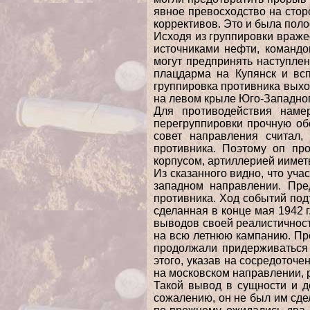
явное превосходство на стор
коррективов. Это и была поло
Исходя из группировки враже
источниками нефти, командо
могут предпринять наступле
плацдарма на Купянск и вс
группировка противника выхо
на левом крыле Юго-Западно
Для противодействия наме
перегруппировки прочную об
совет направления считал,
противника. Поэтому оп пр
корпусом, артиллерией иимет
Из сказанного видно, что уч
западном направлении. Пре
противника. Ход событий по
сделанная в конце мая 1942 
выводов своей реалистичност
на всю летнюю кампанию. Пр
продолжали придерживаться 
этого, указав на сосредоточе
на московском направлении, 
Такой вывод в сущности и д
сожалению, он не был им сде