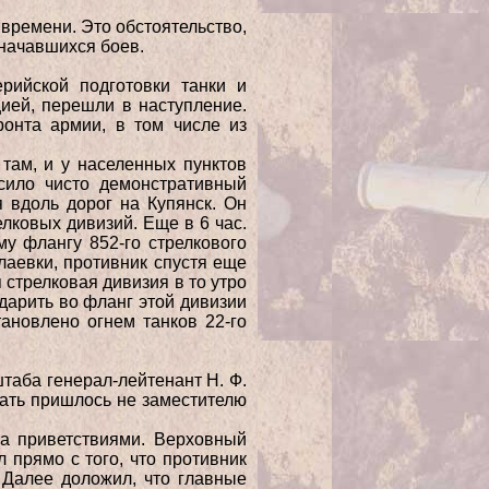
времени. Это обстоятельство,
 начавшихся боев.
рийской подготовки танки и
ией, перешли в наступление.
ронта армии, в
том числе из
и там, и у населенных
пунктов
осило чисто
демонстративный
ся вдоль
дорог на Купянск. Он
елковых дивизий.
Еще в 6 час.
ому
флангу 852-го стрелкового
лаевки, противник спустя еще
 стрелковая дивизия в то утро
ударить во фланг этой
дивизии
ановлено огнем танков 22-го
таба генерал-лейтенант Н. Ф.
вать пришлось не
заместителю
а приветствиями.
Верховный
л прямо с того, что противник
. Далее
доложил, что главные