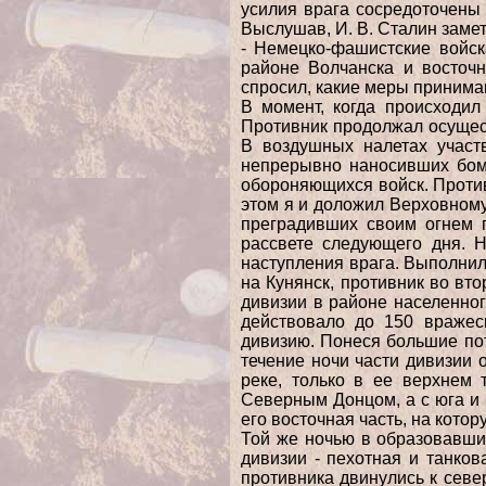
усилия врага сосредоточены
Выслушав, И. В.
Сталин замет
- Немецко-фашистские войс
районе Волчанска и восточн
спросил, какие меры принимаю
В момент, когда происходил
Противник продолжал осуще
В воздушных налетах участ
непрерывно наносивших бо
обороняющихся войск. Прот
этом я и доложил Верховном
преградивших своим огнем
рассвете следующего дня. Н
наступления врага. Выполни
на
Кунянск, противник во вт
дивизии в районе населенно
действовало до 150 вражес
дивизию. Понеся большие по
течение ночи части дивизии
реке, только в ее верхнем 
Северным Донцом, а
с юга и
его восточная часть, на кото
Той же ночью в образовавш
дивизии - пехотная и танков
противника двинулись к севе