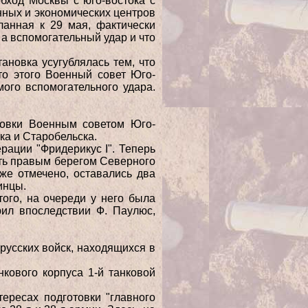
бход Москвы с юго-востока с
нных и экономических центров
ланная к 29 мая, фактически
 а вспомогательный удар и что
ановка усугублялась тем, что
то этого Военный совет Юго-
ого вспомогательного удара.
ановки Военным советом Юго-
ка и Старобельска.
рации "Фридерикус I". Теперь
деть правым берегом Северного
уже отмечено, оставались два
инцы.
ого, на очереди у него была
рил впоследствии Ф. Паулюс,
русских войск, находящихся в
нкового корпуса 1-й танковой
ересах подготовки "главного