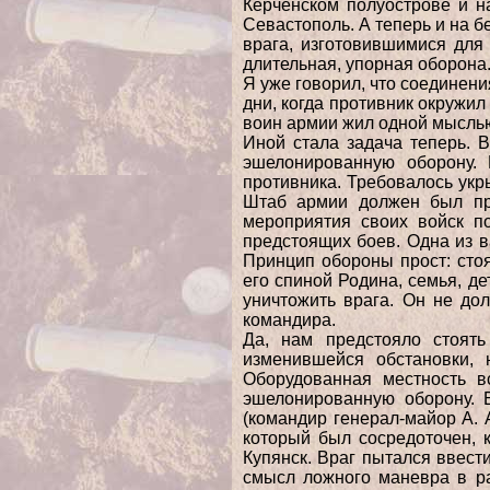
Керченском полуострове и н
Севастополь. А теперь и на 
врага, изготовившимися для
длительная, упорная оборона
Я уже говорил, что соединени
дни, когда противник окружи
воин армии жил одной мыслью
Иной стала задача теперь. В
эшелонированную оборону. 
противника. Требовалось укр
Штаб армии должен был пре
мероприятия своих войск п
предстоящих боев. Одна из в
Принцип обороны прост: стоя
его спиной Родина, семья, де
уничтожить врага. Он не дол
командира.
Да, нам предстояло стоят
изменившейся обстановки, 
Оборудованная местность в
эшелонированную оборону. 
(командир генерал-майор А. 
который был сосредоточен, 
Купянск. Враг пытался ввест
смысл ложного маневра в ра