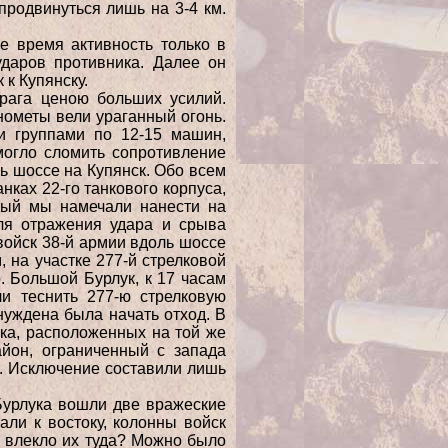
продвинуться лишь на 3-4 км.
е время активность только в
ударов противника.
Далее он
 к Купянску.
врага ценою больших усилий.
нометы вели ураганный огонь.
и группами по 12-15 машин,
могло сломить сопротивление
ль шоссе на Купянск.
Обо всем
нках 22-го танкового корпуса,
орый мы намечали нанести
на
ля отражения удара и срыва
ойск 38-й армии вдоль шоссе
, на участке 277-й стрелковой
. Большой Бурлук, к 17 часам
и теснить 277-ю стрелковую
нуждена была начать отход. В
ка, расположенных на той же
айон, ограниченный с запада
а. Исключение
составили лишь
урлука вошли две вражеские
али к востоку, колонны войск
о влекло их туда? Можно было