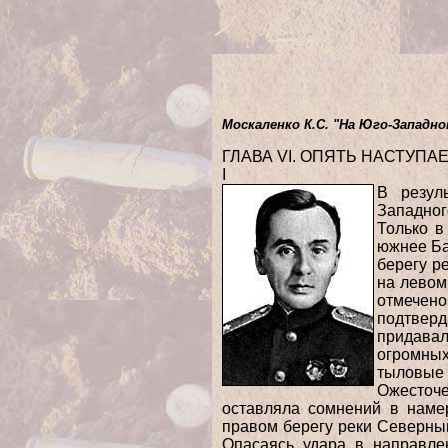
Москаленко К.С. "На Юго-Западном
ГЛАВА VI. ОПЯТЬ НАСТУПАЕ
I
В резул
Западног
Только в
южнее Ба
берегу р
на левом
отмечено
подтвер
придава
огромных
тыловые 
Ожесточ
оставляла сомнений в намер
правом берегу реки Северны
Опасаясь удара в направле