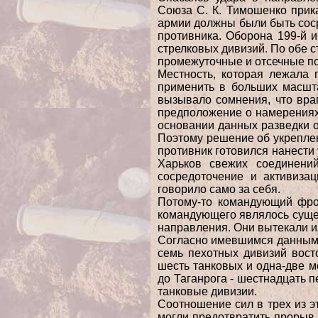
Союза С. К. Тимошенко прик
армии должны были быть соср
противника. Оборона 199-й и
стрелковых дивизий. По обе 
промежуточные и отсечные по
Местность, которая лежала 
применить в больших масшта
вызывало сомнения, что вра
предположение о намерениях
основании данных разведки о
Поэтому решение об укрепле
противник готовился нанести 
Харьков свежих соединени
сосредоточение и активиза
говорило само за себя.
Потому-то командующий фро
командующего являлось суще
направления. Они вытекали из
Согласно имевшимся данным, 
семь пехотных дивизий вост
шесть танковых и одна-две м
до Таганрога - шестнадцать 
танковые дивизии.
Соотношение сил в трех из 
могли предотвратить прорыв 