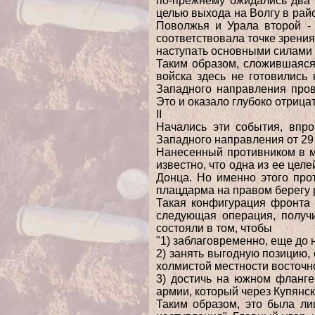
по-прежнему ожидались два 
целью выхода на Волгу в рай
Поволжья и Урала второй - 
соответствовала точке зрения
наступать основными силами 
Таким образом, сложившаяся 
войска здесь не готовились
Западного направления пров
Это и оказало глубоко отрица
II
Начались эти события, впро
Западного направления от 29 
Нанесенный противником в ма
известно, что одна из ее цел
Донца. Но именно этого прот
плацдарма на правом берегу 
Такая конфигурация фронта 
следующая операция, получи
состояли в том, чтобы
"1) заблаговременно, еще до 
2) занять выгодную позицию,
холмистой местности восточн
3) достичь на южном фланге 
армии, который через Купянск
Таким образом, это была ли