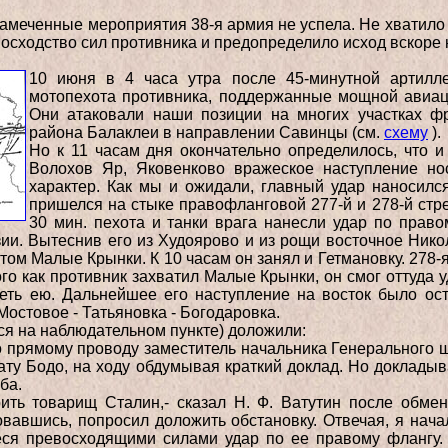
амеченные мероприятия 38-я армия не успела. Не хватило 
восходство сил противника и предопределило исход вскоре
10 июня в 4 часа утра после 45-минутной артилле
мотопехота противника, поддержанные мощной авиац
Они атаковали наши позиции на многих участках ф
района Балаклеи в направлении Савинцы (см.
схему
).
Но к 11 часам дня окончательно определилось, что 
Волохов Яр, Яковенково вражеское наступление н
характер. Как мы и ожидали, главный удар наносил
пришелся на стыке правофланговой 277-й и 278-й
стр
30 мин. пехота и танки врага нанесли удар по прав
зии. Вытеснив его из
Худоярово и из рощи восточное Нико
том Малые Крынки. К 10 часам он занял и Гетмановку.
278-я
ого как
противник захватил Малые Крынки, он смог оттуда 
деть ею. Дальнейшее его наступление на
восток было ост
Мостовое - Татьяновка - Богодаровка.
ся на наблюдательном пункте) доложили:
о прямому проводу заместитель начальника
Генерального ш
рату
Бодо, на ходу обдумывая краткий доклад. Но доклады
ба.
рить товарищ Сталин,- сказал Н. Ф. Ватутин
после обмен
овавшись, попросил доложить
обстановку. Отвечая, я нача
еся превосходящими силами удар по ее правому флангу