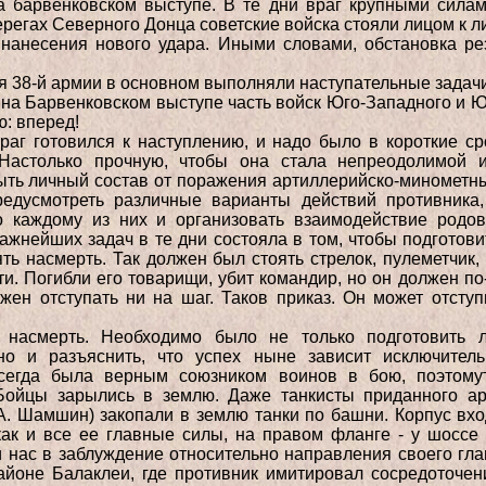
а барвенковском выступе. В те дни враг крупными сила
берегах Северного Донца советские войска стояли лицом к 
 нанесения нового удара. Иными словами, обстановка ре
.
я 38-й армии в основном выполняли наступательные задачи
л на Барвенковском выступе часть войск Юго-Западного и 
: вперед!
раг готовился к наступлению, и надо было в короткие ср
Настолько прочную, чтобы она стала непреодолимой 
ыть личный состав от поражения артиллерийско-минометн
дусмотреть различные варианты действий противника
о каждому из них и организовать взаимодействие родов
ажнейших задач в те дни состояла в том, чтобы подготови
ть насмерть. Так должен был стоять стрелок, пулеметчик,
ти. Погибли его товарищи, убит командир, но он должен п
жен отступать ни на шаг. Таков приказ. Он может отступ
ь насмерть. Необходимо было не только подготовить 
но и разъяснить, что успех ныне зависит исключитель
сегда была верным союзником воинов в бою, поэтомут
Бойцы зарылись в землю. Даже танкисты приданного арм
А. Шамшин) закопали в землю танки по башни. Корпус вх
как и все ее главные силы, на правом фланге - у шоссе 
и нас в заблуждение относительно направления своего гла
йоне Балаклеи, где противник имитировал сосредоточени