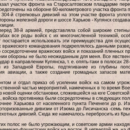
азал участок фронта на Старосалтовском плацдарме перед
едоточены на обороне 60-километрового участка фронта 
 304-й стрелковых дивизий на этом участке фронта уплот
стороны железной дороги и шоссе Харьков - Купянск создав
зиции.
перед 38-й армией, представляла собой широкие степн
бах все роды войск с их многочисленной техникой, осо
г постарается использовать эти преимущества для осущес
 вражеского командования подкреплялось данными разве
 сосредоточении вражеских войск и показаний пленных п
нии обороны не было неожиданным для меня. Все явственн
удар в направлении Купянска, т. е. опять-таки в полосах 28
й из Западной Европы, подтягивание из глубины попо
ция авиации, а также создание громадных запасов мате
нтом и отдал приказ об усилении войск на самом угрож
ственной частью мероприятий, намеченных в то время Во
 новой оценки обстановки, сложившейся на юге Советской с
войска противника были сосредоточены в следующих поло
очнее Харькова от населенного пункта Печенеги до р. Из
оторизованные дивизии от Изюма до Лисичанска -семь пе
пехотных дивизий. Сюда же намечалось перебросить из Кры
этих полос не было угрожающим, и советские армии наход
немецко-фашистских войск на восток. В четвертой же, на 