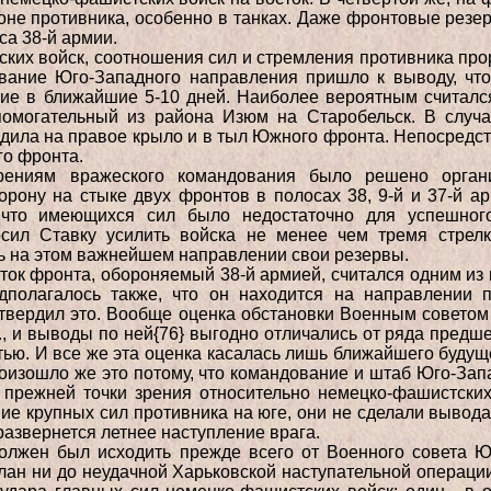
оне противника, особенно в танках. Даже фронтовые рез
са 38-й армии.
ских войск, соотношения сил и стремления противника прор
вание Юго-Западного направления пришло к выводу, чт
ние в ближайшие 5-10 дней. Наиболее вероятным считался
помогательный из района Изюм на Старобельск. В случа
дила на правое крыло и в тыл Южного фронта. Непосредст
го фронта.
рениям вражеского командования было решено органи
орону на стыке двух фронтов в полосах 38, 9-й и 37-й а
 что имеющихся сил было недостаточно для успешног
осил Ставку усилить войска не менее чем тремя стрел
ь на этом важнейшем направлении свои резервы.
асток фронта, обороняемый 38-й армией, считался одним из
дполагалось также, что он находится на направлении п
дтвердил это. Вообще оценка обстановки Военным советом
г., и выводы по ней{76} выгодно отличались от ряда пред
ью. И все же эта оценка касалась лишь ближайшего будущ
оизошло же это потому, что командование и штаб Юго-Зап
прежней точки зрения относительно немецко-фашистских
ние крупных сил противника на юге, они не сделали вывода 
развернется летнее наступление врага.
олжен был исходить прежде всего от Военного совета Ю
лан ни до неудачной Харьковской наступательной операции,