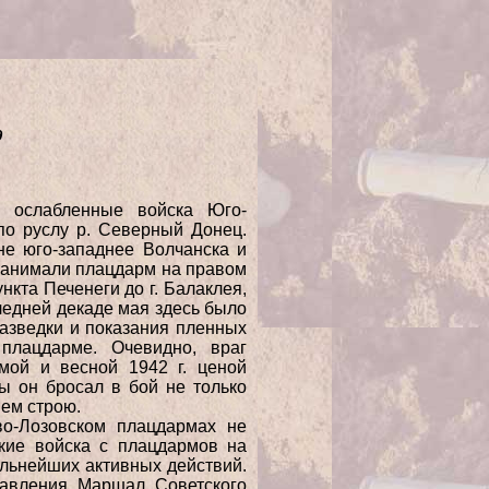
9
и ослабленные войска Юго-
по руслу р. Северный Донец.
не юго-западнее Волчанска и
занимали плацдарм на правом
нкта Печенеги до г. Балаклея,
ледней декаде мая здесь было
азведки и показания пленных
плацдарме. Очевидно, враг
мой и весной 1942 г. ценой
ы он бросал в бой не только
шем строю.
во-Лозовском плацдармах не
ские войска с плацдармов на
льнейших активных действий.
равления Маршал Советского