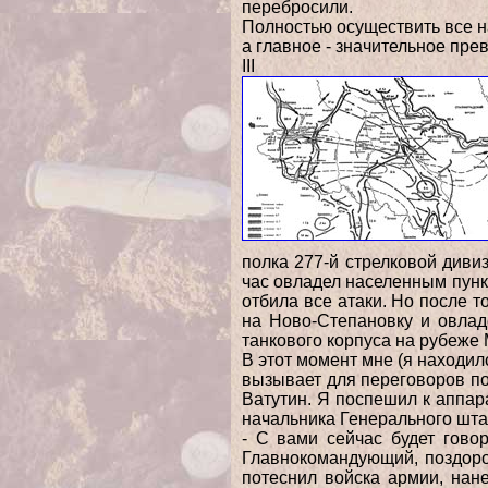
перебросили.
Полностью осуществить все н
а главное - значительное пре
III
полка 277-й стрелковой диви
час овладел
населенным пунк
отбила все атаки. Но после т
на Ново-Степановку и овла
танкового корпуса на рубеже
В этот момент мне (я находил
вызывает для переговоров п
Ватутин. Я поспешил к аппа
начальника Генерального шта
- С вами сейчас будет гово
Главнокомандующий, поздор
потеснил войска
армии, нан