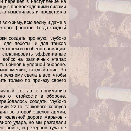
ми перешел в наступление на
лицу с превосходящими силами
зко изменилась и предстояла
 всю зиму, всю весну и даже в
Южного фронтов. Тогда каждый
оки создать прочную, глубоко
и для пехоты, и для танков
ым огнем и особенно авиации.
, спланировать эффективные
 войск на различных этапах
ть бойцов к упорной обороне.
 минометчик, каждый воин. За
о-прежнему сделать все, чтобы
ить только по приказу своего
личный состав к пониманию
но от стойкости в обороне.
ребовалось создать глубоко
ии 22-го танкового корпуса
одил во второй эшелон армии,
и железной дороги Харьков -
вного удара, но мы разгадали
е войск, и резервов туда не