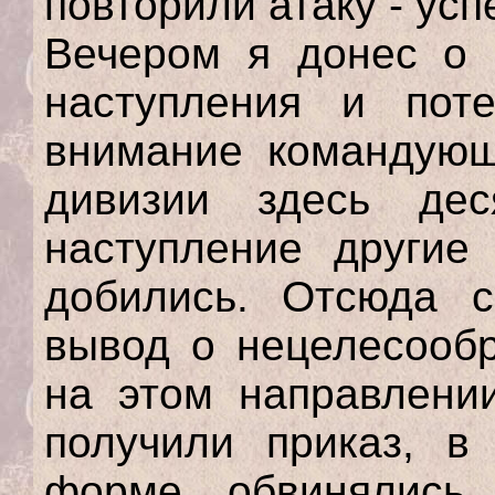
повторили атаку - усп
Вечером я донес о р
наступления и пот
внимание командующ
дивизии здесь де
наступление другие
добились. Отсюда 
вывод о нецелесообр
на этом направлени
получили приказ, в
форме обвинялись