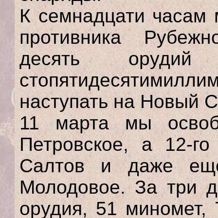
К семнадцати часам 
противника Рубежн
десять оруди
стопятидесятимилл
наступать на Новый С
11 марта мы осво
Петровское, а 12-г
Салтов и даже ещ
Молодовое. За три д
орудия, 51 миномет, 