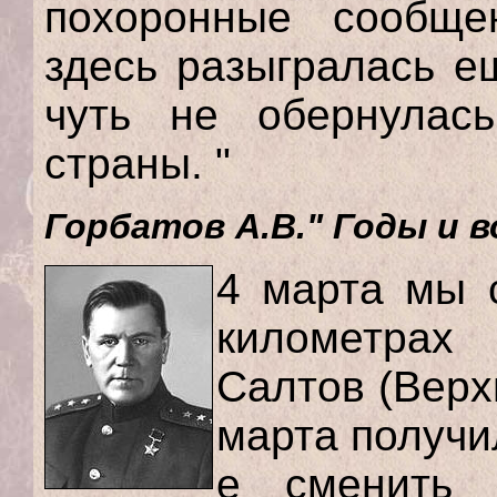
похоронные сообще
здесь разыгралась е
чуть не обернулас
страны. "
Горбатов А.В." Годы и в
4 марта мы 
километрах
Салтов (Вер
марта получил
е сменить 