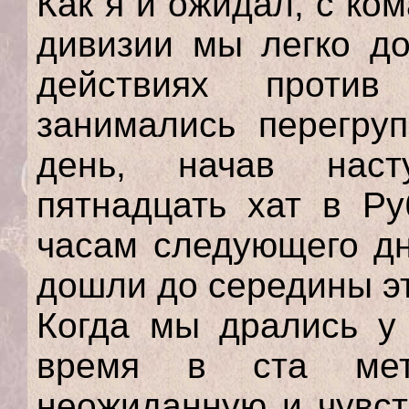
Как я и ожидал, с ко
дивизии мы легко до
действиях проти
занимались перегру
день, начав наст
пятнадцать хат в Ру
часам следующего дн
дошли до середины эт
Когда мы дрались у 
время в ста мет
неожиданную и чувст