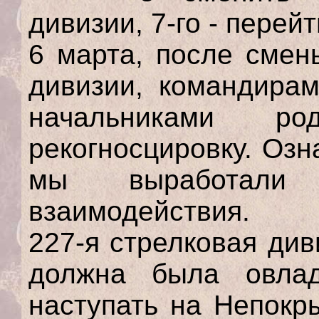
дивизии, 7-го - перей
6 марта, после смен
дивизии, командирам
начальниками р
рекогносцировку. Оз
мы выработали
взаимодействия.
227-я стрелковая див
должна была овла
наступать на Непокр