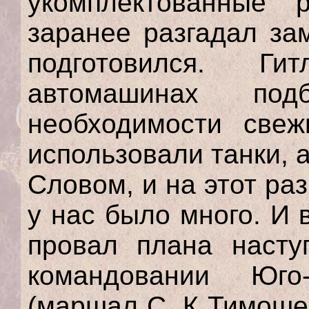
укомплектованные 
заранее разгадал за
подготовился. Г
автомашинах по
необходимости свеж
использовали танки, 
Словом, и на этот ра
у нас было много. И 
провал плана насту
командовании Юго-
(маршал С. К Тимоше