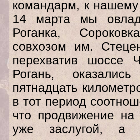
командарм, к нашему
14 марта мы овлад
Роганка, Сороковк
совхозом им. Стеце
перехватив шоссе Ч
Рогань, оказалис
пятнадцать километро
в тот период соотно
что продвижение на 
уже заслугой, а