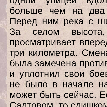
одной улицей вдол
больше чем на два 
Перед ним река с ши
За селом высота,
просматривает впере
три километра. Смен
была замечена проти
и уплотнил свои бое
не было в начале на
может быть сейчас. 
Салтовом, то слишком