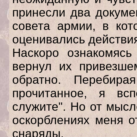
принесли два докуме
совета армии, в кот
оценивались действи
Наскоро ознакомясь
вернул их привезше
обратно. Перебира
прочитанное, я вс
служите". Но от мыс
оскорблениях меня о
снаряды.