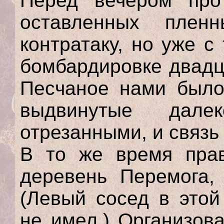
Перед вечером про
оставленных плен
контратаку, но уже с
бомбардировке двадц
Песчаное нами было 
выдвинутые дале
отрезанными, и связь
В то же время пра
деревень Перемога, 
(Левый сосед в этой
не имел.) Организов