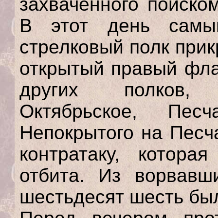
захваченного поиско
В этот день самы
стрелковый полк при
открытый правый фла
других полков,
Октябрьское, Пе
Непокрытого на Песч
контратаку, котор
отбита. Из ворвавш
шестьдесят шесть был