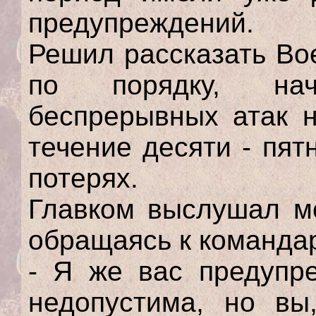
предупреждений.
Решил рассказать Во
по порядку, на
беспрерывных атак н
течение десяти - пя
потерях.
Главком выслушал ме
обращаясь к командар
- Я же вас предупре
недопустима, но вы